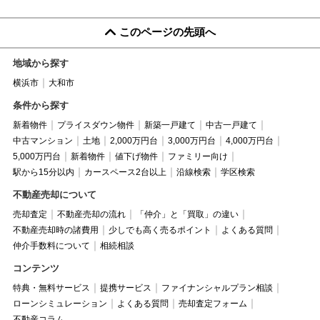
このページの先頭へ
地域から探す
横浜市
大和市
条件から探す
新着物件
プライスダウン物件
新築一戸建て
中古一戸建て
中古マンション
土地
2,000万円台
3,000万円台
4,000万円台
5,000万円台
新着物件
値下げ物件
ファミリー向け
駅から15分以内
カースペース2台以上
沿線検索
学区検索
不動産売却について
売却査定
不動産売却の流れ
「仲介」と「買取」の違い
不動産売却時の諸費用
少しでも高く売るポイント
よくある質問
仲介手数料について
相続相談
コンテンツ
特典・無料サービス
提携サービス
ファイナンシャルプラン相談
ローンシミュレーション
よくある質問
売却査定フォーム
不動産コラム