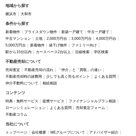
地域から探す
横浜市
大和市
条件から探す
新着物件
プライスダウン物件
新築一戸建て
中古一戸建て
中古マンション
土地
2,000万円台
3,000万円台
4,000万円台
5,000万円台
新着物件
値下げ物件
ファミリー向け
駅から15分以内
カースペース2台以上
沿線検索
学区検索
不動産売却について
売却査定
不動産売却の流れ
「仲介」と「買取」の違い
不動産売却時の諸費用
少しでも高く売るポイント
よくある質問
仲介手数料について
相続相談
コンテンツ
特典・無料サービス
提携サービス
ファイナンシャルプラン相談
ローンシミュレーション
よくある質問
売却査定フォーム
不動産コラム
当社について
トップページ
会社概要
MEグループについて
アドバイザー紹介