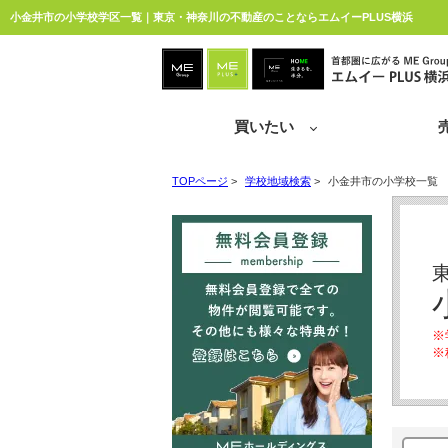
小金井市の小学校学区一覧｜東京・神奈川の不動産のことならエムイーPLUS横浜
買いたい
TOPページ
>
学校地域検索
>
小金井市の小学校一覧
※
※