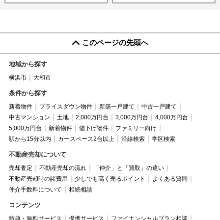
このページの先頭へ
地域から探す
横浜市
大和市
条件から探す
新着物件
プライスダウン物件
新築一戸建て
中古一戸建て
中古マンション
土地
2,000万円台
3,000万円台
4,000万円台
5,000万円台
新着物件
値下げ物件
ファミリー向け
駅から15分以内
カースペース2台以上
沿線検索
学区検索
不動産売却について
売却査定
不動産売却の流れ
「仲介」と「買取」の違い
不動産売却時の諸費用
少しでも高く売るポイント
よくある質問
仲介手数料について
相続相談
コンテンツ
特典・無料サービス
提携サービス
ファイナンシャルプラン相談