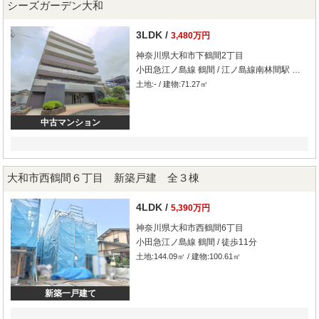
シーズガーデン大和
3LDK /
3,480万円
神奈川県大和市下鶴間2丁目
小田急江ノ島線 鶴間 / 江ノ島線南林間駅 車分
土地:- / 建物:71.27㎡
中古マンション
大和市西鶴間６丁目 新築戸建 全３棟
4LDK /
5,390万円
神奈川県大和市西鶴間6丁目
小田急江ノ島線 鶴間 / 徒歩11分
土地:144.09㎡ / 建物:100.61㎡
新築一戸建て