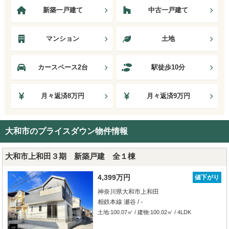
新築一戸建て
中古一戸建て
マンション
土地
カースペース2台
駅徒歩10分
月々返済8万円
月々返済9万円
大和市のプライスダウン物件情報
大和市上和田３期 新築戸建 全１棟
4,399万円
値下がり
神奈川県大和市上和田
相鉄本線 瀬谷 / -
土地:100.07㎡ / 建物:100.02㎡ / 4LDK