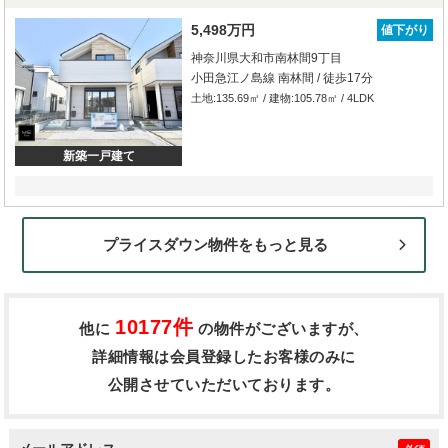
5,498万円
値下がり
神奈川県大和市南林間9丁目
小田急江ノ島線 南林間 / 徒歩17分
土地:135.69㎡ / 建物:105.78㎡ / 4LDK
新築一戸建て
プライスダウン物件をもっと見る
10177件
他に
の物件がございますが、
詳細情報は会員登録したお客様のみに
公開させていただいております。