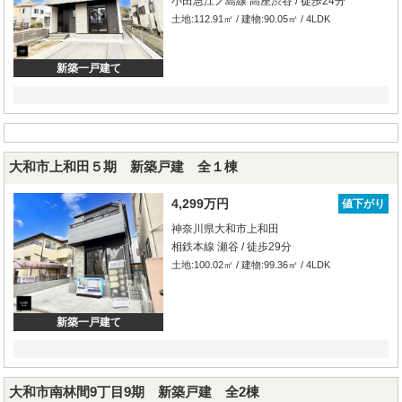
小田急江ノ島線 高座渋谷 / 徒歩24分
土地:112.91㎡ / 建物:90.05㎡ / 4LDK
新築一戸建て
大和市上和田５期 新築戸建 全１棟
4,299万円
値下がり
神奈川県大和市上和田
相鉄本線 瀬谷 / 徒歩29分
土地:100.02㎡ / 建物:99.36㎡ / 4LDK
新築一戸建て
大和市南林間9丁目9期 新築戸建 全2棟