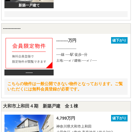
新築一戸建て
------------
--------万円
値下がり
-----------------
----線 ----駅 徒歩--分
土地:----㎡ / 建物:----㎡ / ----
------
こちらの物件は一般公開できない物件となっております。ご覧
いただくには無料会員登録が必要です。
大和市上和田４期 新築戸建 全１棟
4,799万円
値下がり
神奈川県大和市上和田