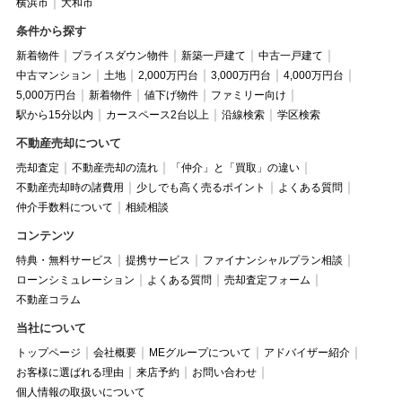
横浜市
大和市
条件から探す
新着物件
プライスダウン物件
新築一戸建て
中古一戸建て
中古マンション
土地
2,000万円台
3,000万円台
4,000万円台
5,000万円台
新着物件
値下げ物件
ファミリー向け
駅から15分以内
カースペース2台以上
沿線検索
学区検索
不動産売却について
売却査定
不動産売却の流れ
「仲介」と「買取」の違い
不動産売却時の諸費用
少しでも高く売るポイント
よくある質問
仲介手数料について
相続相談
コンテンツ
特典・無料サービス
提携サービス
ファイナンシャルプラン相談
ローンシミュレーション
よくある質問
売却査定フォーム
不動産コラム
当社について
トップページ
会社概要
MEグループについて
アドバイザー紹介
お客様に選ばれる理由
来店予約
お問い合わせ
個人情報の取扱いについて