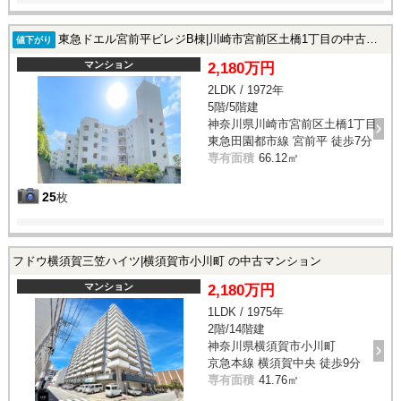
東急ドエル宮前平ビレジB棟|川崎市宮前区土橋1丁目の中古マンション
値下がり
マンション
2,180万円
2LDK / 1972年
5階/5階建
神奈川県川崎市宮前区土橋1丁目
東急田園都市線 宮前平 徒歩7分
専有面積
66.12㎡
25
枚
フドウ横須賀三笠ハイツ|横須賀市小川町 の中古マンション
マンション
2,180万円
1LDK / 1975年
2階/14階建
神奈川県横須賀市小川町
京急本線 横須賀中央 徒歩9分
専有面積
41.76㎡