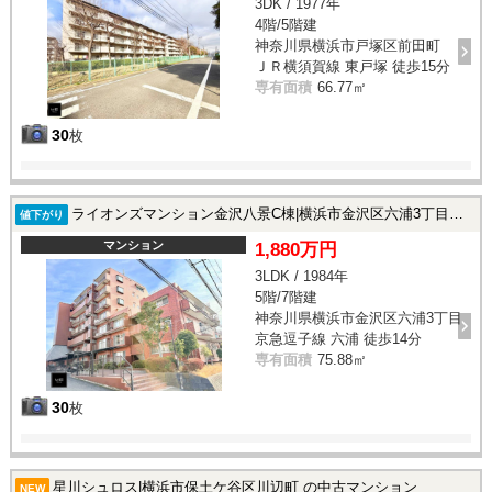
3DK / 1977年
4階/5階建
神奈川県横浜市戸塚区前田町
ＪＲ横須賀線 東戸塚 徒歩15分
専有面積
66.77㎡
30
枚
ライオンズマンション金沢八景C棟|横浜市金沢区六浦3丁目の中古マンション
値下がり
マンション
1,880万円
3LDK / 1984年
5階/7階建
神奈川県横浜市金沢区六浦3丁目
京急逗子線 六浦 徒歩14分
専有面積
75.88㎡
30
枚
星川シュロス|横浜市保土ケ谷区川辺町 の中古マンション
NEW