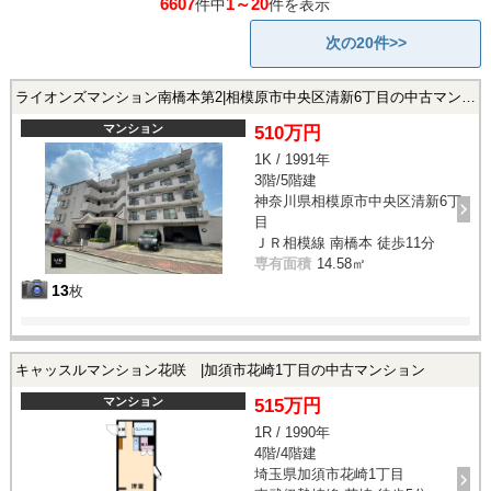
6607
1～20
件中
件を表示
次の20件>>
ライオンズマンション南橋本第2|相模原市中央区清新6丁目の中古マンション
マンション
510万円
1K / 1991年
3階/5階建
神奈川県相模原市中央区清新6丁
目
ＪＲ相模線 南橋本 徒歩11分
専有面積
14.58㎡
13
枚
キャッスルマンション花咲 |加須市花崎1丁目の中古マンション
マンション
515万円
1R / 1990年
4階/4階建
埼玉県加須市花崎1丁目