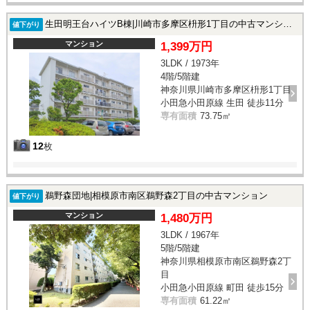
生田明王台ハイツB棟|川崎市多摩区枡形1丁目の中古マンション
値下がり
マンション
1,399万円
3LDK / 1973年
4階/5階建
神奈川県川崎市多摩区枡形1丁目
小田急小田原線 生田 徒歩11分
専有面積
73.75㎡
12
枚
鵜野森団地|相模原市南区鵜野森2丁目の中古マンション
値下がり
マンション
1,480万円
3LDK / 1967年
5階/5階建
神奈川県相模原市南区鵜野森2丁
目
小田急小田原線 町田 徒歩15分
専有面積
61.22㎡