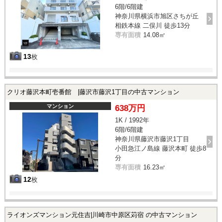
6階/6階建
神奈川県横浜市旭区さちが丘
相鉄本線 二俣川 徒歩13分
専有面積
14.08㎡
13
枚
クリオ藤沢本町壱番館 |藤沢市藤沢1丁目の中古マンション
マンション
638万円
1K / 1992年
6階/6階建
神奈川県藤沢市藤沢1丁目
小田急江ノ島線 藤沢本町 徒歩8
分
専有面積
16.23㎡
12
枚
ライオンズマンション元住吉|川崎市中原区苅宿 の中古マンション