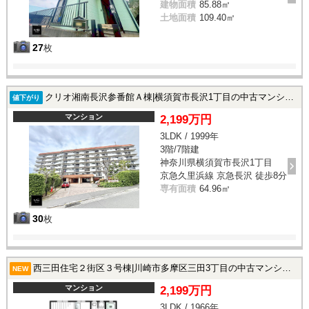
建物面積
85.88㎡
土地面積
109.40㎡
27
枚
クリオ湘南長沢参番館Ａ棟|横須賀市長沢1丁目の中古マンション
値下がり
マンション
2,199万円
3LDK / 1999年
3階/7階建
神奈川県横須賀市長沢1丁目
京急久里浜線 京急長沢 徒歩8分
専有面積
64.96㎡
30
枚
西三田住宅２街区３号棟|川崎市多摩区三田3丁目の中古マンション
NEW
マンション
2,199万円
3LDK / 1966年