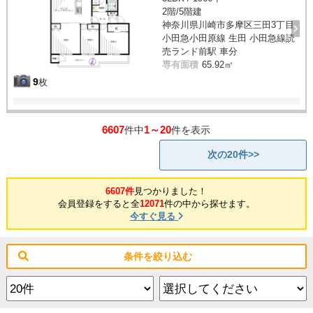
2階/5階建
神奈川県川崎市多摩区三田3丁目
小田急小田原線 生田 小田急線読
売ランド前駅 車分
専有面積
65.92㎡
9
枚
6607
1～20
件中
件を表示
次の20件>>
6607件
見つかりました！
会員登録をすると全
12071
件の中から探せます。
今すぐ見る
条件を絞り込む