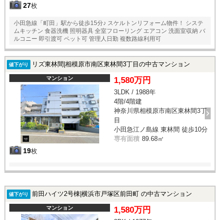
27
枚
小田急線「町田」駅から徒歩15分♪ スケルトンリフォーム物件！ システ
ムキッチン 食器洗機 照明器具 全室フローリング エアコン 洗面室収納 バ
ルコニー 即引渡可 ペット可 管理人日勤 複数路線利用可
リズ東林間|相模原市南区東林間3丁目の中古マンション
値下がり
マンション
1,580万円
3LDK / 1988年
4階/4階建
神奈川県相模原市南区東林間3丁
目
小田急江ノ島線 東林間 徒歩10分
専有面積
89.68㎡
19
枚
前田ハイツ2号棟|横浜市戸塚区前田町 の中古マンション
値下がり
マンション
1,580万円