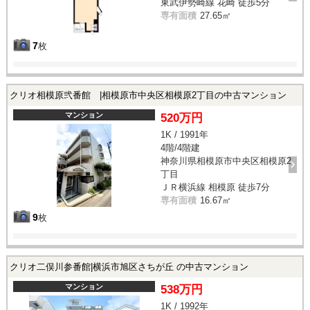
東武伊勢崎線 花崎 徒歩5分
専有面積
27.65㎡
7
枚
クリオ相模原弐番館 |相模原市中央区相模原2丁目の中古マンション
マンション
520万円
1K / 1991年
4階/4階建
神奈川県相模原市中央区相模原2
丁目
ＪＲ横浜線 相模原 徒歩7分
専有面積
16.67㎡
9
枚
クリオ二俣川参番館|横浜市旭区さちが丘 の中古マンション
マンション
538万円
1K / 1992年