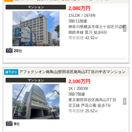
マンション
2,080万円
1SLDK / 1974年
3階/11階建
神奈川県横浜市保土ケ谷区川辺町
相鉄本線 星川 徒歩6分
専有面積
42.92㎡
20
枚
アフェクシオン南鳥山|世田谷区南烏山3丁目の中古マンション
値下がり
マンション
2,100万円
1K / 2003年
3階/7階建
東京都世田谷区南烏山3丁目
京王線 芦花公園 徒歩7分
専有面積
25.52㎡
9
枚