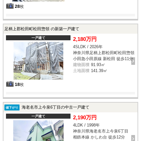
28
枚
足柄上郡松田町松田惣領 の新築一戸建て
一戸建て
2,180万円
4SLDK / 2026年
神奈川県足柄上郡松田町松田惣領
小田急小田原線 新松田 徒歩11分
建物面積
91.93㎡
土地面積
141.39㎡
18
枚
海老名市上今泉6丁目の中古一戸建て
値下がり
一戸建て
2,190万円
4LDK / 1998年
神奈川県海老名市上今泉6丁目
相鉄本線 かしわ台 徒歩12分