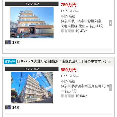
マンション
780万円
1K / 1988年
2階/7階建
神奈川県川崎市中原区苅宿
東急東横線 元住吉 徒歩11分
専有面積
19.47㎡
17
枚
日興パレス大通り公園|横浜市南区真金町1丁目の中古マンション
値下がり
マンション
880万円
1R / 1989年
2階/7階建
神奈川県横浜市南区真金町1丁目
- - 徒歩5分
専有面積
16.04㎡
14
枚