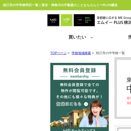
狛江市の中学校学区一覧｜東京・神奈川の不動産のことならエムイーPLUS横浜
買いたい
TOPページ
>
学校地域検索
>
狛江市の中学校一覧
※
※