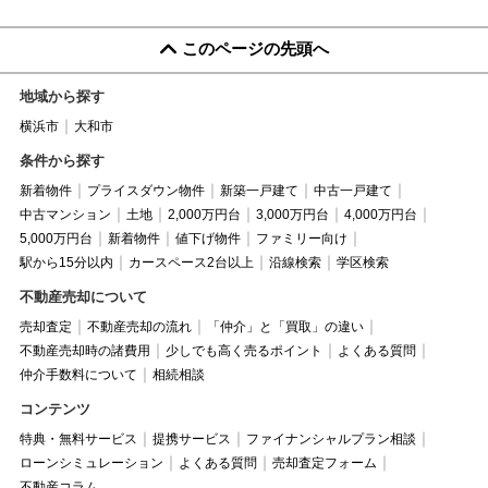
このページの先頭へ
地域から探す
横浜市
大和市
条件から探す
新着物件
プライスダウン物件
新築一戸建て
中古一戸建て
中古マンション
土地
2,000万円台
3,000万円台
4,000万円台
5,000万円台
新着物件
値下げ物件
ファミリー向け
駅から15分以内
カースペース2台以上
沿線検索
学区検索
不動産売却について
売却査定
不動産売却の流れ
「仲介」と「買取」の違い
不動産売却時の諸費用
少しでも高く売るポイント
よくある質問
仲介手数料について
相続相談
コンテンツ
特典・無料サービス
提携サービス
ファイナンシャルプラン相談
ローンシミュレーション
よくある質問
売却査定フォーム
不動産コラム