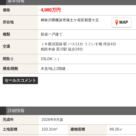
基本情報
4,980万円
価格
神奈川県横浜市保土ケ谷区初音ケ丘
所在地
MAP
種類
新築一戸建て
ＪＲ横須賀線 駅 バス11分 うぐいす橋 停歩4分
交通
相鉄本線 星川駅 徒歩29分
間取り
3SLDK（-）
構造/階数
木造/地上2階建
セールスコメント
詳細情報
完成年
2026年9月築
土地面積
103.31m²
建物面積
99.26㎡