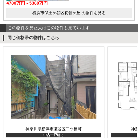
4780万円～5380万円
横浜市保土ケ谷区初音ケ丘 の物件を見る
この物件を見た人はこの物件も見ています
同じ価格帯の物件はこちら
神奈川県横浜市瀬谷区二ツ橋町
神
中古一戸建て