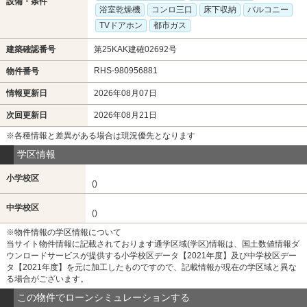
設備・条件
浴室乾燥機
コンロ三口
床下収納
バルコニー
TVドアホン
都市ガス
建築確認番号
第25KAK建確02692号
RHS-980956881
物件番号
情報更新日
2026年08月07日
次回更新日
2026年08月21日
※各種情報と差異がある場合は現況優先となります
学区情報
小学校区
()
中学校区
()
※物件情報の学区情報について
当サイト物件情報に記載されております通学区域(学区)情報は、国土数値情報ダ
ウンロードサービスが提供する小学校区データ【2021年度】及び中学校区デー
タ【2021年度】を元に加工したものですので、記載情報が現在の学区域と異な
る場合がございます。
この物件でローンシミュレーションする