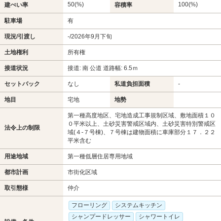
50(%)
100(%)
建ぺい率
容積率
駐車場
有
現況/引渡し
-/2026年9月下旬
土地権利
所有権
接道状況
接道: 南 公道 道路幅: 6.5ｍ
セットバック
なし
私道負担面積
-
地目
宅地
地勢
第一種高度地区、宅地造成工事規制区域、敷地面積１０
０平米以上、土砂災害警戒区域内、土砂災害特別警戒区
法令上の制限
域(４-７号棟)、７号棟は建物面積に車庫部分１７．２２
平米含む
用途地域
第一種低層住居専用地域
都市計画
市街化区域
取引態様
仲介
フローリング
システムキッチン
シャンプードレッサー
シャワートイレ