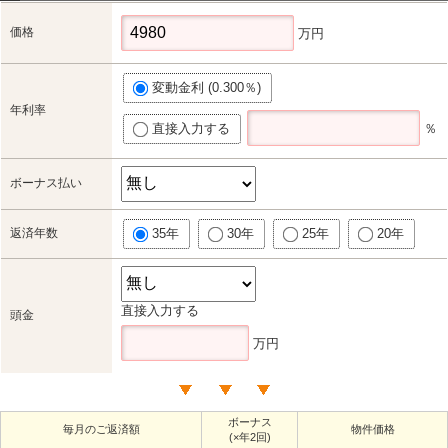
価格
万円
変動金利 (0.300％)
年利率
直接入力する
％
ボーナス払い
返済年数
35年
30年
25年
20年
直接入力する
頭金
万円
ボーナス
毎月のご返済額
物件価格
(×年2回)