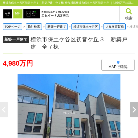
横浜市保土ケ谷区初音ケ丘３ 新築戸建 全７棟 神奈川県横浜市保土ケ谷区初音ケ丘 ｜4,980万円の新築一戸建て｜エムイーPLUS横浜
検索
TOPページ
>
物件検索
>
新築一戸建て
>
横浜市保土ケ谷区
>
ＪＲ横須賀線
>
横浜
横浜市保土ケ谷区初音ケ丘３ 新築戸
新築一戸建て
建 全７棟
4,980万円
MAPで確認