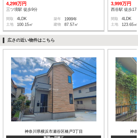
4,299万円
3,999万円
三ツ境駅 徒歩9分
西谷駅 徒歩17
4LDK
4LDK
間取
築年
1999年
間取
土地
100.15㎡
建物
87.57㎡
土地
123.65㎡
広さの近い物件はこちら
神奈川県横浜市瀬谷区橋戸3丁目
神
新築一戸建て