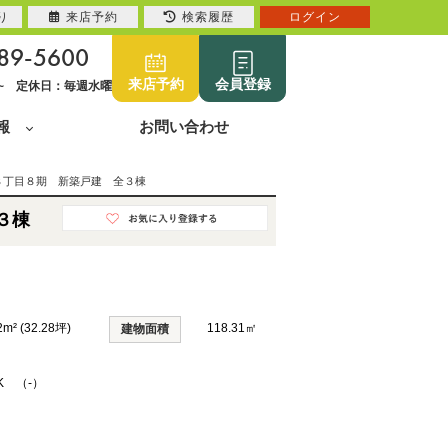
り
来店予約
検索履歴
ログイン
89-5600
来店予約
会員登録
0~ 定休日：毎週水曜
報
お問い合わせ
８丁目８期 新築戸建 全３棟
３棟
2m² (32.28坪)
118.31㎡
建物面積
DK （-）