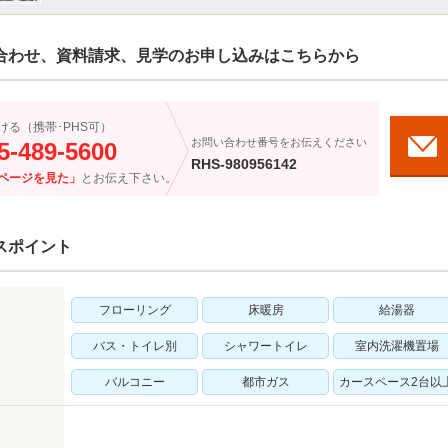
合わせ、資料請求、見学のお申し込みはこちらから
ける（携帯･PHS可）
お問い合わせ番号をお伝えください
5-489-5600
RHS-980956142
ページを見た」
とお伝え下さい。
スポイント
フローリング
床暖房
給湯器
バス・トイレ別
シャワートイレ
室内洗濯機置場
バルコニー
都市ガス
カースペース2台以