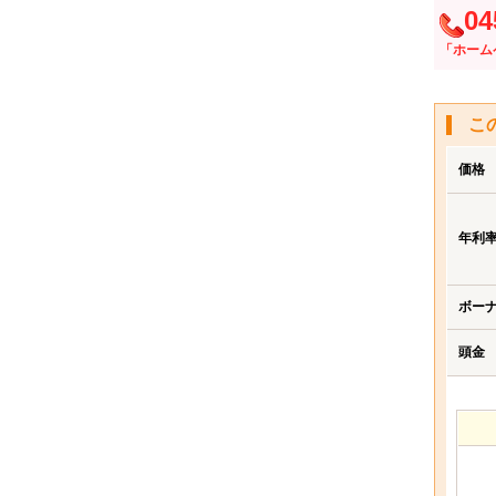
04
「ホーム
こ
価格
年利
ボー
頭金