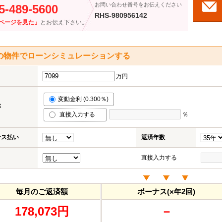
お問い合わせ番号をお伝えください
5-489-5600
RHS-980956142
ページを見た」
とお伝え下さい。
の物件でローンシミュレーションする
万円
変動金利 (0.300％)
率
直接入力する
％
ナス払い
返済年数
直接入力する
毎月のご返済額
ボーナス(×年2回)
178,073円
－