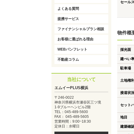
セール
よくある質問
提携サービス
ファイナンシャルプラン相談
物件概
お客様に選ばれる理由
WEBパンフレット
採光面
建ぺい
不動産コラム
駐車場
当社について
土地権
エムイーPLUS横浜
接道状
〒246-0022
神奈川県横浜市瀬谷区三ツ境
セット
1-9ブルーヘンビル2階
TEL：045-489-5600
FAX： 045-489-5605
地目
営業時間：9:00~18:30
定休日：水曜日
建築確