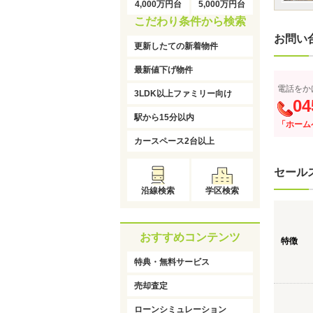
4,000万円台
5,000万円台
こだわり条件から検索
お問い
更新したての新着物件
最新値下げ物件
電話をか
3LDK以上ファミリー向け
04
駅から15分以内
「ホーム
カースペース2台以上
セール
沿線検索
学区検索
おすすめコンテンツ
特徴
特典・無料サービス
売却査定
ローンシミュレーション