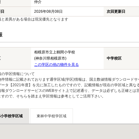
様
仲介
新日
2026年08月08日
次回更新日
報と差異がある場合は現況優先となります
報
相模原市立上鶴間小学校
区
(神奈川県相模原市)
中学校区
この学区の他の物件を見る
報の学区情報について
物件情報に記載されております通学区域(学区)情報は、国土数値情報ダウンロードサ
データ【2021年度】を元に加工したものですので、記載情報が現在の学区域と異な
情報ダウンロードサービスのWEBサイト上で記述通り、データは必ずしも正確とは言
ますので、そちらを踏まえ学区情報は参考としてご活用下さい。
間小学校学区域
東林中学校学区域