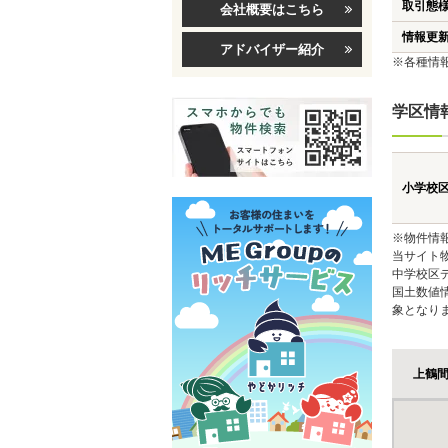
取引態
会社概要はこちら
情報更
アドバイザー紹介
※各種情
学区情
小学校
※物件情
当サイト
中学校区
国土数値
象となり
上鶴