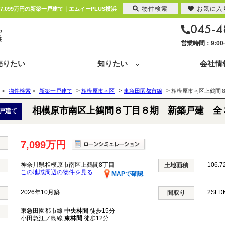
物件検索
お気に入
099万円の新築一戸建て｜エムイーPLUS横浜
045-4
営業時間：9:0
売りたい
知りたい
会社情
>
>
>
>
物件検索
>
新築一戸建て
相模原市南区
東急田園都市線
相模原市南区上鶴間
相模原市南区上鶴間８丁目８期 新築戸建 全
戸建て
7,099万円
神奈川県相模原市南区上鶴間8丁目
106.7
土地面積
この地域周辺の物件を見る
MAPで確認
2026年10月築
2SL
間取り
東急田園都市線
中央林間
徒歩15分
小田急江ノ島線
東林間
徒歩12分