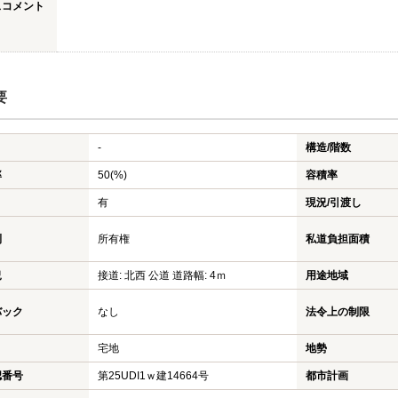
スコメント
要
-
構造/階数
率
50(%)
容積率
有
現況/引渡し
利
所有権
私道負担面積
況
接道: 北西 公道 道路幅: 4ｍ
用途地域
バック
なし
法令上の制限
宅地
地勢
認番号
第25UDI1ｗ建14664号
都市計画