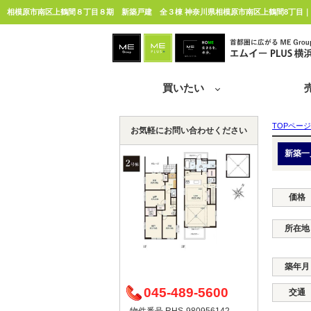
相模原市南区上鶴間８丁目８期 新築戸建 全３棟 神奈川県相模原市南区上鶴間8丁目｜7,
買いたい
TOPページ
お気軽にお問い合わせください
新築一
価格
所在地
築年月
045-489-5600
交通