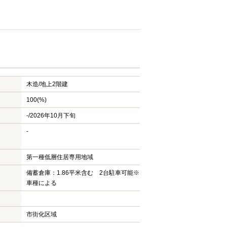
木造/
地上2階建
100(%)
-/2026年10月下旬
-
第一種低層住居専用地域
備蓄倉庫：1.86平米含む 2台駐車可能※
車種による
市街化区域