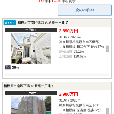
172
1～20
件中
件を表示
次の20件>>
相模原市南区磯部 の新築一戸建て
値下がり
一戸建て
2,890万円
3LDK / 2026年
神奈川県相模原市南区磯部
ＪＲ相模線 相武台下 徒歩17分
建物面積
93.15㎡
土地面積
120.62㎡
30
枚
相模原市南区下溝 の新築一戸建て
一戸建て
2,980万円
3LDK / 2026年
神奈川県相模原市南区下溝
ＪＲ相模線 原当麻 徒歩12分