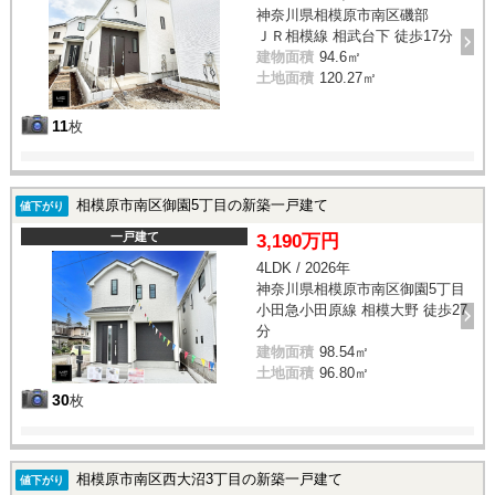
神奈川県相模原市南区磯部
ＪＲ相模線 相武台下 徒歩17分
建物面積
94.6㎡
土地面積
120.27㎡
11
枚
相模原市南区御園5丁目の新築一戸建て
値下がり
一戸建て
3,190万円
4LDK / 2026年
神奈川県相模原市南区御園5丁目
小田急小田原線 相模大野 徒歩27
分
建物面積
98.54㎡
土地面積
96.80㎡
30
枚
相模原市南区西大沼3丁目の新築一戸建て
値下がり