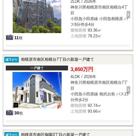
2LDK / 2026年
神奈川県相模原市南区相模台4丁
目
小田急小田原線 小田急相模原 バ
ス8分停歩4分
建物面積
93.36㎡
土地面積
79.23㎡
11
枚
相模原市南区相模台7丁目の新築一戸建て
値下がり
一戸建て
3,650万円
4LDK / 2026年
神奈川県相模原市南区相模台7丁
目
小田急小田原線 相武台前 バス13
分停歩2分
建物面積
92.74㎡
土地面積
93.66㎡
30
枚
相模原市南区御園3丁目の新築一戸建て
値下がり