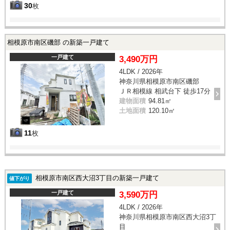
30
枚
相模原市南区磯部 の新築一戸建て
一戸建て
3,490万円
4LDK / 2026年
神奈川県相模原市南区磯部
ＪＲ相模線 相武台下 徒歩17分
建物面積
94.81㎡
土地面積
120.10㎡
11
枚
相模原市南区西大沼3丁目の新築一戸建て
値下がり
一戸建て
3,590万円
4LDK / 2026年
神奈川県相模原市南区西大沼3丁
目