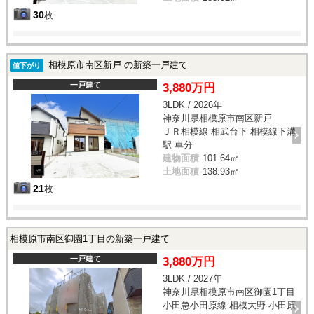
30
枚
相模原市南区新戸 の新築一戸建て
値下がり
一戸建て
3,880万円
3LDK / 2026年
神奈川県相模原市南区新戸
ＪＲ相模線 相武台下 相模線下溝
駅 車分
建物面積
101.64㎡
土地面積
138.93㎡
21
枚
相模原市南区御園1丁目の新築一戸建て
一戸建て
3,880万円
3LDK / 2027年
神奈川県相模原市南区御園1丁目
小田急小田原線 相模大野 小田原