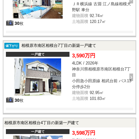
ＪＲ横浜線 古淵 江ノ島線相模大
野駅 車分
建物面積
92.74㎡
土地面積
120.17㎡
30
枚
相模原市南区相模台7丁目の新築一戸建て
値下がり
一戸建て
3,590万円
4LDK / 2026年
神奈川県相模原市南区相模台7丁
目
小田急小田原線 相武台前 バス13
分停歩2分
建物面積
92.95㎡
土地面積
101.83㎡
30
枚
相模原市南区相模台4丁目の新築一戸建て
一戸建て
3,598万円