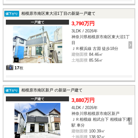
相模原市南区東大沼1丁目の新築一戸建て
値下がり
一戸建て
3,790万円
3LDK / 2026年
神奈川県相模原市南区東大沼1丁
目
ＪＲ横浜線 古淵 徒歩18分
建物面積
84.46㎡
土地面積
85.56㎡
17
枚
相模原市南区新戸 の新築一戸建て
値下がり
一戸建て
3,880万円
4LDK / 2026年
神奈川県相模原市南区新戸
ＪＲ相模線 相武台下 相模線下溝
駅 車分
建物面積
100.39㎡
土地面積
138.92㎡