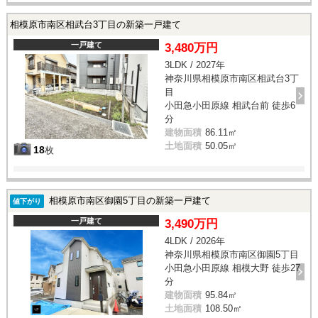
相模原市南区相武台3丁目の新築一戸建て
一戸建て
3,480万円
3LDK / 2027年
神奈川県相模原市南区相武台3丁
目
小田急小田原線 相武台前 徒歩6
分
建物面積
86.11㎡
土地面積
50.05㎡
18
枚
相模原市南区御園5丁目の新築一戸建て
値下がり
一戸建て
3,490万円
4LDK / 2026年
神奈川県相模原市南区御園5丁目
小田急小田原線 相模大野 徒歩27
分
建物面積
95.84㎡
土地面積
108.50㎡