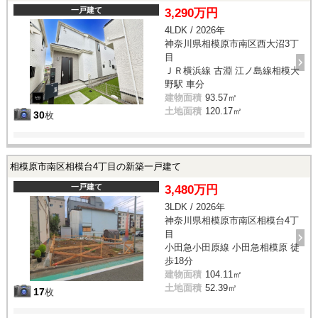
一戸建て
3,290万円
4LDK / 2026年
神奈川県相模原市南区西大沼3丁
目
ＪＲ横浜線 古淵 江ノ島線相模大
野駅 車分
建物面積
93.57㎡
土地面積
120.17㎡
30
枚
相模原市南区相模台4丁目の新築一戸建て
一戸建て
3,480万円
3LDK / 2026年
神奈川県相模原市南区相模台4丁
目
小田急小田原線 小田急相模原 徒
歩18分
建物面積
104.11㎡
土地面積
52.39㎡
17
枚