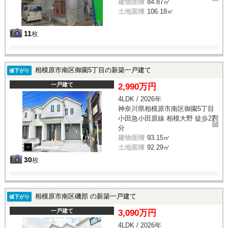
建物面積
84.87㎡
土地面積
106.18㎡
11
枚
相模原市南区御園5丁目の新築一戸建て
値下がり
一戸建て
2,990万円
4LDK / 2026年
神奈川県相模原市南区御園5丁目
小田急小田原線 相模大野 徒歩27
分
建物面積
93.15㎡
土地面積
92.29㎡
30
枚
相模原市南区磯部 の新築一戸建て
値下がり
一戸建て
3,090万円
4LDK / 2026年