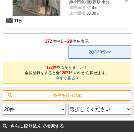
線小田急相模原駅 車分
建物面積
82.8㎡
土地面積
83.30㎡
11
枚
172
1～20
件中
件を表示
次の20件>>
172件
見つかりました！
会員登録をすると全
12071
件の中から探せます。
今すぐ見る
条件を絞り込む
さらに絞り込んで検索する