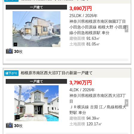
一戸建て
3,690万円
2SLDK / 2026年
神奈川県相模原市南区御園3丁目
小田急小田原線 相模大野 小田原
線小田急相模原駅 車分
建物面積
91.63㎡
土地面積
81.05㎡
30
枚
相模原市南区西大沼3丁目の新築一戸建て
値下がり
一戸建て
3,790万円
4LDK / 2026年
神奈川県相模原市南区西大沼3丁
目
ＪＲ横浜線 古淵 江ノ島線相模大
野駅 車分
建物面積
94.39㎡
土地面積
120.17㎡
30
枚