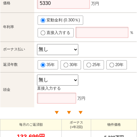
価格
万円
変動金利 (0.300％)
年利率
直接入力する
％
ボーナス払い
返済年数
35年
30年
25年
20年
直接入力する
頭金
万円
ボーナス
毎月のご返済額
物件価格
(×年2回)
133,699円