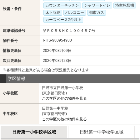
カウンターキッチン
シャワートイレ
浴室乾燥機
設備・条件
床下収納
バルコニー
都市ガス
カースペース2台以上
建築確認番号
第Ｒ０８ＳＨＣ１００４８７号
RHS-980954980
物件番号
情報更新日
2026年08月09日
次回更新日
2026年08月23日
※各種情報と差異がある場合は現況優先となります
学区情報
日野市立日野第一小学校
小学校区
(東京都日野市)
この学区の他の物件を見る
日野第一中学校
中学校区
(東京都日野市)
この学区の他の物件を見る
日野第一小学校学区域
日野第一中学校学区域