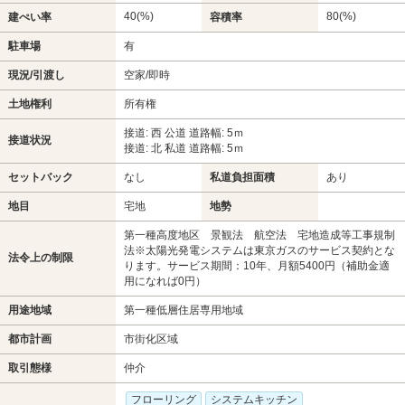
40(%)
80(%)
建ぺい率
容積率
駐車場
有
現況/引渡し
空家/即時
土地権利
所有権
接道: 西 公道 道路幅: 5ｍ
接道状況
接道: 北 私道 道路幅: 5ｍ
セットバック
なし
私道負担面積
あり
地目
宅地
地勢
第一種高度地区 景観法 航空法 宅地造成等工事規制
法※太陽光発電システムは東京ガスのサービス契約とな
法令上の制限
ります。サービス期間：10年、月額5400円（補助金適
用になれば0円）
用途地域
第一種低層住居専用地域
都市計画
市街化区域
取引態様
仲介
フローリング
システムキッチン