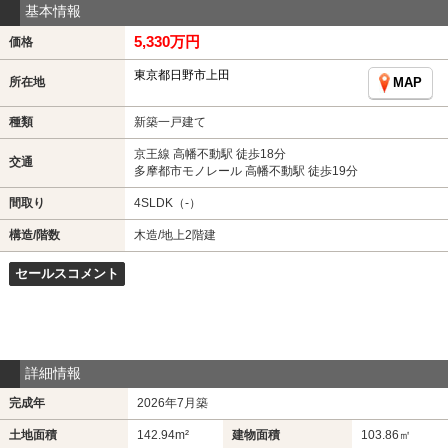
基本情報
5,330万円
価格
東京都日野市上田
所在地
MAP
種類
新築一戸建て
京王線 高幡不動駅 徒歩18分
交通
多摩都市モノレール 高幡不動駅 徒歩19分
間取り
4SLDK（-）
構造/階数
木造/地上2階建
セールスコメント
詳細情報
完成年
2026年7月築
土地面積
142.94m²
建物面積
103.86㎡