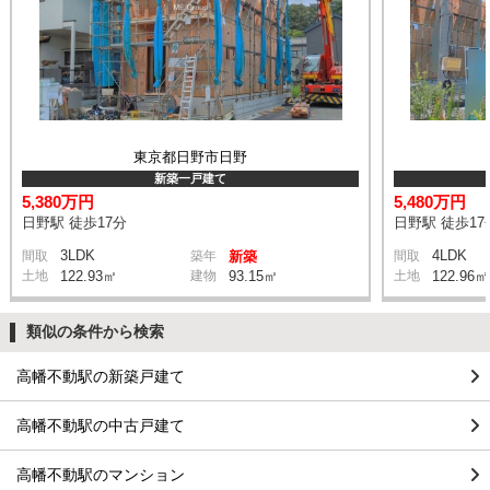
東京都日野市日野
新築一戸建て
5,380万円
5,480万円
日野駅 徒歩17分
日野駅 徒歩17
3LDK
4LDK
間取
築年
新築
間取
土地
122.93㎡
建物
93.15㎡
土地
122.96㎡
類似の条件から検索
高幡不動駅の新築戸建て
高幡不動駅の中古戸建て
高幡不動駅のマンション