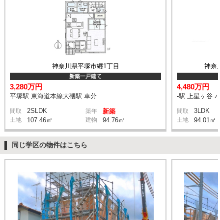
神奈川県平塚市纒1丁目
神奈
新築一戸建て
3,280万円
4,480万円
平塚駅 東海道本線大磯駅 車分
-駅 上星ヶ谷 
2SLDK
3LDK
間取
築年
新築
間取
土地
107.46㎡
建物
94.76㎡
土地
94.01㎡
同じ学区の物件はこちら