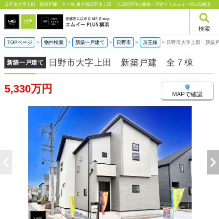
日野市大字上田 新築戸建 全７棟 東京都日野市上田 ｜5,330万円の新築一戸建て｜エムイーPLUS横浜
検索
TOPページ
>
物件検索
>
新築一戸建て
>
日野市
>
京王線
>
日野市大字上田 新築
日野市大字上田 新築戸建 全７棟
新築一戸建て
5,330万円
MAPで確認