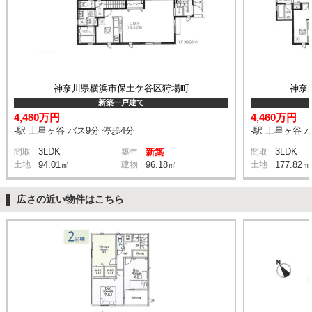
神奈川県横浜市保土ケ谷区狩場町
神奈
新築一戸建て
4,480万円
4,460万円
-駅 上星ヶ谷 バス9分 停歩4分
-駅 上星ヶ谷 
3LDK
3LDK
間取
築年
新築
間取
土地
94.01㎡
建物
96.18㎡
土地
177.82㎡
広さの近い物件はこちら