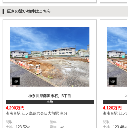
広さの近い物件はこちら
神奈川県藤沢市石川3丁目
土地
4,290万円
4,120万円
湘南台駅 江ノ島線六会日大前駅 車分
湘南台駅 江ノ
-
-
-
間取
築年
間取
土地
123.52㎡
建物
-㎡
土地
123.48㎡