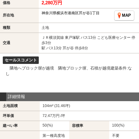
2,280万円
価格
神奈川県横浜市港南区芹が谷1丁目
所在地
MAP
種類
土地
ＪＲ横須賀線 東戸塚駅 バス13分 こども医療センター 停
交通
歩3分
駅 バス13分 芹が谷 停歩8分
セールスコメント
隣地へブロック塀が越境 隣地ブロック塀、石積が越境建築条件:な
し
詳細情報
土地面積
104m² (31.46坪)
坪単価
72.47万円 /坪
50(%)
100(%)
建ぺい率
容積率
第一種高度地
不要