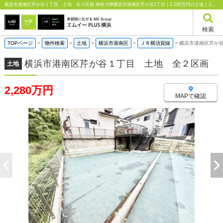
横浜市港南区芹が谷１丁目 土地 全２区画 神奈川県横浜市港南区芹が谷1丁目｜2,280万円の土地｜エムイーPLUS横浜
検索
TOPページ
>
物件検索
>
土地
>
横浜市港南区
>
ＪＲ横須賀線
>
横浜市港南区芹が
横浜市港南区芹が谷１丁目 土地 全２区画
土地
2,280万円
MAPで確認