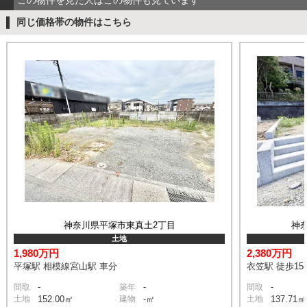
同じ価格帯の物件はこちら
神奈川県平塚市東真土2丁目
神
土地
1,980万円
2,380万円
平塚駅 相模線宮山駅 車分
衣笠駅 徒歩15
-
-
-
間取
築年
間取
土地
152.00㎡
建物
-㎡
土地
137.71㎡