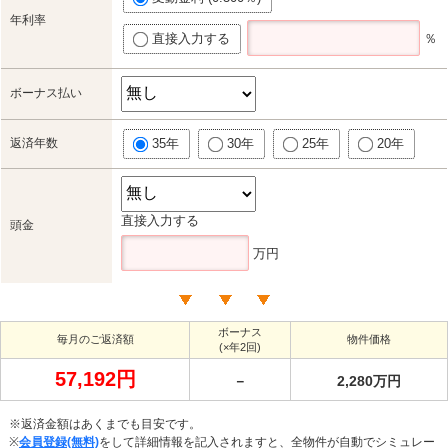
年利率
直接入力する
％
ボーナス払い
返済年数
35年
30年
25年
20年
直接入力する
頭金
万円
ボーナス
毎月のご返済額
物件価格
(×年2回)
57,192円
－
2,280万円
※返済金額はあくまでも目安です。
※
会員登録(無料)
をして詳細情報を記入されますと、全物件が自動でシミュレー