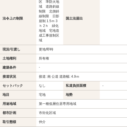
区 準防火地
域 道路斜線
制限 北側斜
線制限 日影
法令上の制限
国土法届出
規制 1.5ｍ 3
ｈ 2ｈ 緑化
地域 宅地造
成工事規制区
域
現況/引渡し
更地/即時
土地権利
所有権
-
建築条件
接道状況
接道: 南 公道 道路幅: 4.9ｍ
セットバック
なし
私道負担面積
-
地目
宅地
地勢
用途地域
第一種低層住居専用地域
都市計画
市街化区域
取引態様
仲介