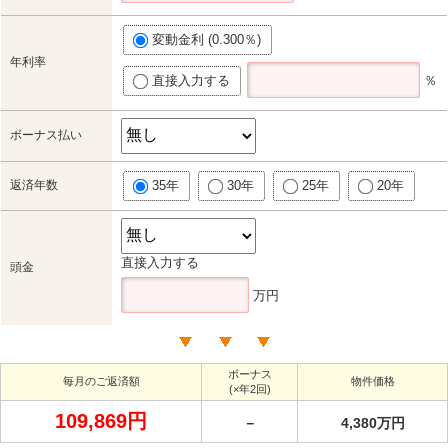
変動金利 (0.300％)
年利率
直接入力する
％
ボーナス払い
返済年数
35年
30年
25年
20年
直接入力する
頭金
万円
ボーナス
毎月のご返済額
物件価格
(×年2回)
109,869円
－
4,380万円