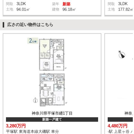
3LDK
3LDK
間取
築年
新築
間取
土地
94.01㎡
建物
96.18㎡
土地
177.82㎡
広さの近い物件はこちら
神奈川県平塚市纒1丁目
神奈
新築一戸建て
3,280万円
4,480万円
平塚駅 東海道本線大磯駅 車分
-駅 上星ヶ谷 