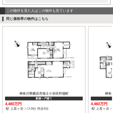
この物件を見た人はこの物件も見ています
同じ価格帯の物件はこちら
神奈川県横浜市保土ケ谷区狩場町
神奈
新築一戸建て
4,480万円
4,460万円
-駅 上星ヶ谷 バス9分 停歩4分
-駅 上星ヶ谷 