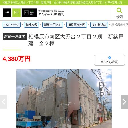
相模原市南区大野台２丁目２期 新築戸建 全２棟 神奈川県相模原市南区大野台2丁目｜4,380万円の新築一戸建て｜エムイーPLUS横浜
検索
TOPページ
>
物件検索
>
新築一戸建て
>
相模原市南区
>
ＪＲ横浜線
>
相模原市南
相模原市南区大野台２丁目２期 新築戸
新築一戸建て
建 全２棟
4,380万円
MAPで確認