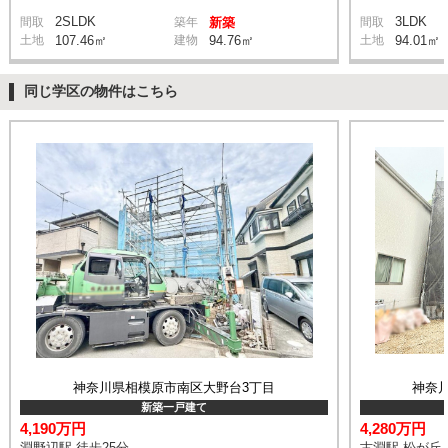
2SLDK
3LDK
間取
築年
新築
間取
土地
107.46㎡
建物
94.76㎡
土地
94.01㎡
同じ学区の物件はこちら
神奈川県相模原市南区大野台3丁目
神奈
新築一戸建て
4,190万円
4,280万円
淵野辺駅 徒歩25分
古淵駅 松が丘 