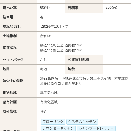
60(%)
200(%)
建ぺい率
容積率
駐車場
有
現況/引渡し
-/2026年10月下旬
土地権利
所有権
接道: 北東 公道 道路幅: 4ｍ
接道状況
接道: 北西 公道 道路幅: 4ｍ
セットバック
なし
私道負担面積
-
地目
宅地
地勢
法22条区域 宅地造成及び特定盛土等規制法 本地北側
法令上の制限
道路に既存ゴミ置き場あり
用途地域
準工業地域
都市計画
市街化区域
取引態様
仲介
フローリング
システムキッチン
カウンターキッチン
シャンプードレッサー