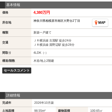
基本情報
4,380万円
価格
神奈川県相模原市南区大野台2丁目
所在地
MAP
種類
新築一戸建て
ＪＲ横浜線 古淵駅 徒歩24分
交通
ＪＲ横浜線 淵野辺駅 徒歩28分
間取り
4LDK（-）
構造/階数
木造/地上2階建
セールスコメント
詳細情報
完成年
2026年10月築
土地面積
98.55m²
建物面積
100.65㎡