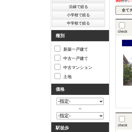
98
件中
1
check
種別
新築一戸建て
中古一戸建て
中古マンション
土地
価格
～
check
駅徒歩