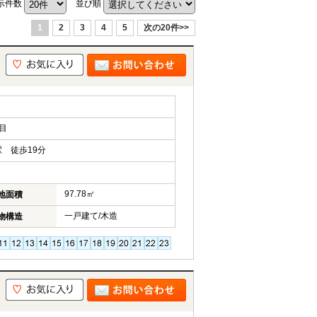
示件数
並び順
1
2
3
4
5
次の20件>>
目
 徒歩19分
97.78㎡
地面積
一戸建て/木造
物構造