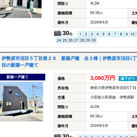
4LDK
間取り
95.58㎡
建物面積
土
2026年6月
築年月
建
30
枚
伊勢原市沼目５丁目第２６ 新築戸建 全２棟｜伊勢原市沼目5丁
目の新築一戸建て
新築一戸建て
3,080万円
価格
値下がり
神奈川県伊勢原市沼目5丁目
所在地
小田急小田原線 伊勢原駅 
交通
4LDK
間取り
95.58㎡
建物面積
土
2026年5月
築年月
建
30