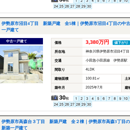
枚
伊勢原市沼目4丁目 新築戸建 全5棟｜伊勢原市沼目4丁目の中
一戸建て
中古一戸建て
3,380万円
価格
値下がり
神奈川県伊勢原市沼目4丁目
所在地
小田急小田原線 伊勢原駅 
交通
4LDK
間取り
100.81㎡
建物面積
土
2025年7月
築年月
建
30
枚
伊勢原市高森台３丁目 新築戸建 全２棟｜伊勢原市高森3丁目の
新築一戸建て