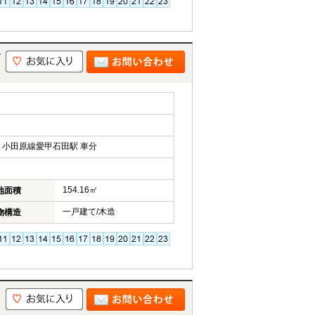
古
小田原線愛甲石田駅 車分
154.16㎡
地面積
一戸建て/木造
物構造