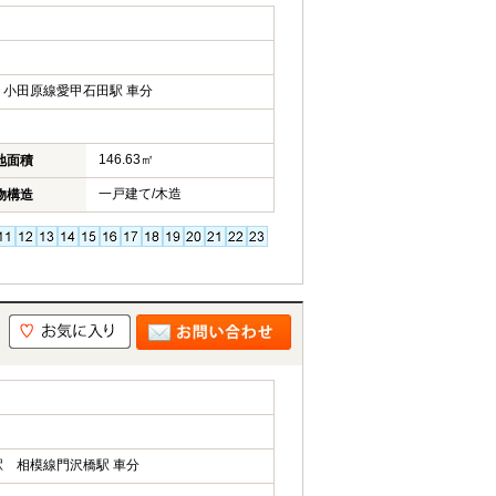
小田原線愛甲石田駅 車分
146.63㎡
地面積
一戸建て/木造
物構造
 相模線門沢橋駅 車分