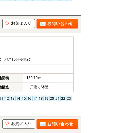
 バス15分停歩2分
130.70㎡
地面積
一戸建て/木造
物構造