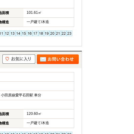
101.61㎡
地面積
一戸建て/木造
物構造
小田原線愛甲石田駅 車分
120.60㎡
地面積
一戸建て/木造
物構造