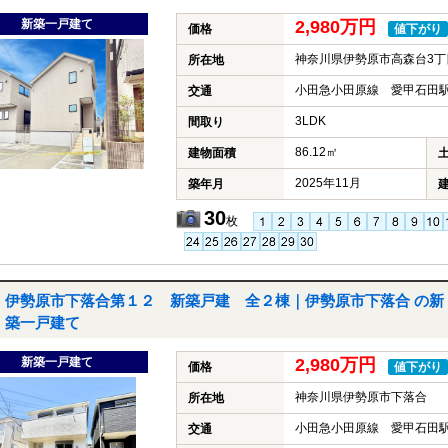
新築一戸建て
2,980万円
価格
値下がり
神奈川県伊勢原市高森台3丁
所在地
小田急小田原線 愛甲石田駅
交通
3LDK
間取り
86.12㎡
建物面積
2025年11月
築年月
30
枚
伊勢原市下落合第１２ 新築戸建 全２棟｜伊勢原市下落合 の新
築一戸建て
新築一戸建て
2,980万円
価格
値下がり
神奈川県伊勢原市下落合
所在地
小田急小田原線 愛甲石田駅
交通