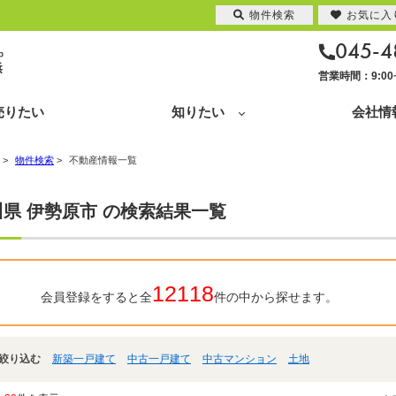
物件検索
お気に入
045-4
営業時間：9:0
売りたい
知りたい
会社情
>
物件検索
>
不動産情報一覧
県 伊勢原市 の検索結果一覧
12118
会員登録をすると全
件の中から探せます。
絞り込む
新築一戸建て
中古一戸建て
中古マンション
土地