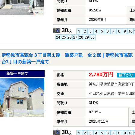
4LDK
間取り
95.58㎡
建物面積
土
2026年6月
築年月
建
30
枚
伊勢原市高森台３丁目第１期 新築戸建 全２棟｜伊勢原市高森
台3丁目の新築一戸建て
新築一戸建て
2,780万円
価格
値下がり
神奈川県伊勢原市高森台3丁
所在地
小田急小田原線 愛甲石田駅
交通
3LDK
間取り
87.35㎡
建物面積
2025年11月
築年月
30
枚