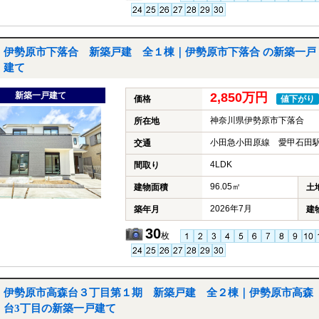
伊勢原市下落合 新築戸建 全１棟｜伊勢原市下落合 の新築一戸
建て
新築一戸建て
2,850万円
価格
値下がり
神奈川県伊勢原市下落合
所在地
小田急小田原線 愛甲石田駅
交通
4LDK
間取り
96.05㎡
建物面積
土
2026年7月
築年月
建
30
枚
伊勢原市高森台３丁目第１期 新築戸建 全２棟｜伊勢原市高森
台3丁目の新築一戸建て