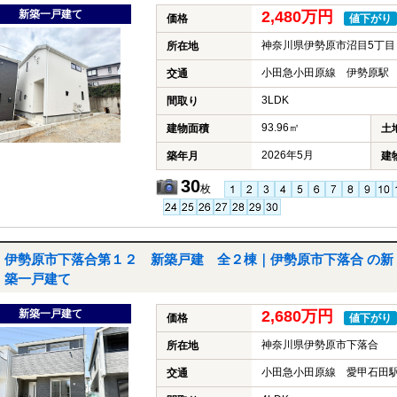
新築一戸建て
2,480万円
価格
値下がり
神奈川県伊勢原市沼目5丁目
所在地
小田急小田原線 伊勢原駅 
交通
3LDK
間取り
93.96㎡
建物面積
土
2026年5月
築年月
建
30
枚
伊勢原市下落合第１２ 新築戸建 全２棟｜伊勢原市下落合 の新
築一戸建て
新築一戸建て
2,680万円
価格
値下がり
神奈川県伊勢原市下落合
所在地
小田急小田原線 愛甲石田駅
交通