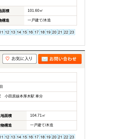
101.60㎡
地面積
一戸建て/木造
物構造
目
 小田原線本厚木駅 車分
104.71㎡
土地面積
一戸建て/木造
建物構造