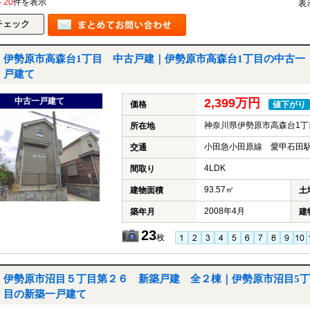
～20
件を表示
表
伊勢原市高森台1丁目 中古戸建｜伊勢原市高森台1丁目の中古一
戸建て
中古一戸建て
2,399万円
価格
値下がり
神奈川県伊勢原市高森台1丁
所在地
小田急小田原線 愛甲石田駅
交通
4LDK
間取り
93.57㎡
建物面積
土
2008年4月
築年月
建
23
枚
伊勢原市沼目５丁目第２６ 新築戸建 全２棟｜伊勢原市沼目5丁
目の新築一戸建て