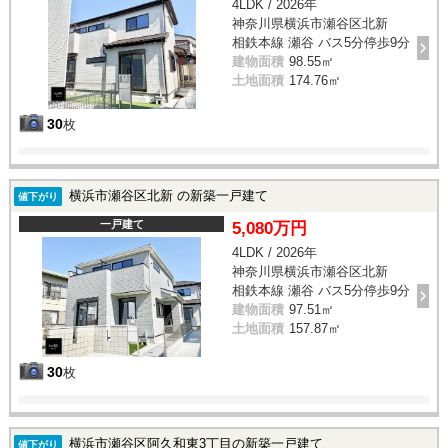
4LDK / 2026年
神奈川県横浜市瀬谷区北新
相鉄本線 瀬谷 バス5分停歩9分
建物面積
98.55㎡
土地面積
174.76㎡
30
枚
横浜市瀬谷区北新 の新築一戸建て
値下がり
一戸建て
5,080万円
4LDK / 2026年
神奈川県横浜市瀬谷区北新
相鉄本線 瀬谷 バス5分停歩9分
建物面積
97.51㎡
土地面積
157.87㎡
30
枚
横浜市瀬谷区阿久和東3丁目の新築一戸建て
値下がり