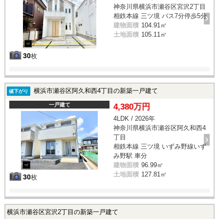
神奈川県横浜市瀬谷区宮沢2丁目
相鉄本線 三ツ境 バス7分停歩5分
建物面積
104.91㎡
土地面積
105.11㎡
30
枚
横浜市瀬谷区阿久和西4丁目の新築一戸建て
値下がり
一戸建て
4,380万円
4LDK / 2026年
神奈川県横浜市瀬谷区阿久和西4
丁目
相鉄本線 三ツ境 いずみ野線いず
み野駅 車分
建物面積
96.99㎡
土地面積
127.81㎡
30
枚
横浜市瀬谷区宮沢2丁目の新築一戸建て