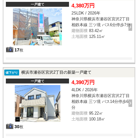
一戸建て
4,380万円
2SLDK / 2026年
神奈川県横浜市瀬谷区宮沢2丁目
相鉄本線 三ツ境 バス6分停歩7分
建物面積
83.42㎡
土地面積
125.11㎡
17
枚
横浜市瀬谷区宮沢2丁目の新築一戸建て
値下がり
一戸建て
4,390万円
4LDK / 2026年
神奈川県横浜市瀬谷区宮沢2丁目
相鉄本線 三ツ境 バス14分停歩6
分
建物面積
95.22㎡
土地面積
100.18㎡
30
枚