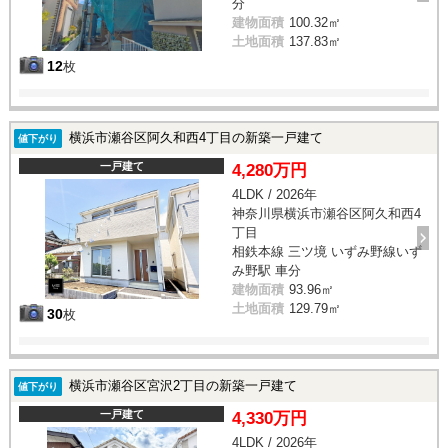
分
建物面積
100.32㎡
土地面積
137.83㎡
12
枚
横浜市瀬谷区阿久和西4丁目の新築一戸建て
値下がり
一戸建て
4,280万円
4LDK / 2026年
神奈川県横浜市瀬谷区阿久和西4
丁目
相鉄本線 三ツ境 いずみ野線いず
み野駅 車分
建物面積
93.96㎡
土地面積
129.79㎡
30
枚
横浜市瀬谷区宮沢2丁目の新築一戸建て
値下がり
一戸建て
4,330万円
4LDK / 2026年