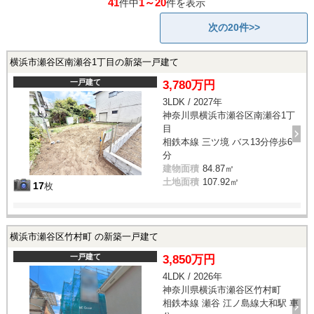
41
1～20
件中
件を表示
次の20件>>
横浜市瀬谷区南瀬谷1丁目の新築一戸建て
一戸建て
3,780万円
3LDK / 2027年
神奈川県横浜市瀬谷区南瀬谷1丁
目
相鉄本線 三ツ境 バス13分停歩6
分
建物面積
84.87㎡
土地面積
107.92㎡
17
枚
横浜市瀬谷区竹村町 の新築一戸建て
一戸建て
3,850万円
4LDK / 2026年
神奈川県横浜市瀬谷区竹村町
相鉄本線 瀬谷 江ノ島線大和駅 車