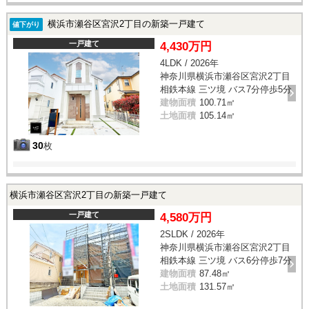
横浜市瀬谷区宮沢2丁目の新築一戸建て
値下がり
一戸建て
4,430万円
4LDK / 2026年
神奈川県横浜市瀬谷区宮沢2丁目
相鉄本線 三ツ境 バス7分停歩5分
建物面積
100.71㎡
土地面積
105.14㎡
30
枚
横浜市瀬谷区宮沢2丁目の新築一戸建て
一戸建て
4,580万円
2SLDK / 2026年
神奈川県横浜市瀬谷区宮沢2丁目
相鉄本線 三ツ境 バス6分停歩7分
建物面積
87.48㎡
土地面積
131.57㎡