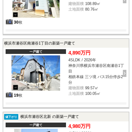
建物面積
108.89㎡
土地面積
80.76㎡
30
枚
横浜市瀬谷区南瀬谷1丁目の新築一戸建て
一戸建て
4,890万円
4SLDK / 2026年
神奈川県横浜市瀬谷区南瀬谷1丁
目
相鉄本線 三ツ境 バス15分停歩2
分
建物面積
99.57㎡
土地面積
100.05㎡
19
枚
横浜市瀬谷区北新 の新築一戸建て
値下がり
一戸建て
4,980万円