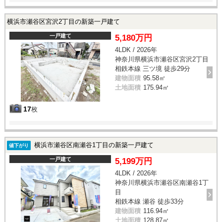
横浜市瀬谷区宮沢2丁目の新築一戸建て
一戸建て
5,180万円
4LDK / 2026年
神奈川県横浜市瀬谷区宮沢2丁目
相鉄本線 三ツ境 徒歩29分
建物面積
95.58㎡
土地面積
175.94㎡
17
枚
横浜市瀬谷区南瀬谷1丁目の新築一戸建て
値下がり
一戸建て
5,199万円
4LDK / 2026年
神奈川県横浜市瀬谷区南瀬谷1丁
目
相鉄本線 瀬谷 徒歩33分
建物面積
116.94㎡
土地面積
128.87㎡