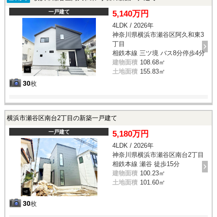
一戸建て
5,140万円
4LDK / 2026年
神奈川県横浜市瀬谷区阿久和東3
丁目
相鉄本線 三ツ境 バス8分停歩4分
建物面積
108.68㎡
土地面積
155.83㎡
30
枚
横浜市瀬谷区南台2丁目の新築一戸建て
一戸建て
5,180万円
4LDK / 2026年
神奈川県横浜市瀬谷区南台2丁目
相鉄本線 瀬谷 徒歩15分
建物面積
100.23㎡
土地面積
101.60㎡
30
枚