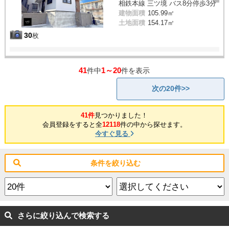
相鉄本線 三ツ境 バス8分停歩3分
建物面積
105.99㎡
土地面積
154.17㎡
30
枚
41
1～20
件中
件を表示
次の20件>>
41件
見つかりました！
会員登録をすると全
12118
件の中から探せます。
今すぐ見る
条件を絞り込む
さらに絞り込んで検索する