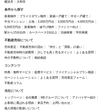
横浜市
大和市
条件から探す
新着物件
プライスダウン物件
新築一戸建て
中古一戸建て
中古マンション
土地
2,000万円台
3,000万円台
4,000万円台
5,000万円台
新着物件
値下げ物件
ファミリー向け
駅から15分以内
カースペース2台以上
沿線検索
学区検索
不動産売却について
売却査定
不動産売却の流れ
「仲介」と「買取」の違い
不動産売却時の諸費用
少しでも高く売るポイント
よくある質問
仲介手数料について
相続相談
コンテンツ
特典・無料サービス
提携サービス
ファイナンシャルプラン相談
ローンシミュレーション
よくある質問
売却査定フォーム
不動産コラム
当社について
トップページ
会社概要
MEグループについて
アドバイザー紹介
お客様に選ばれる理由
来店予約
お問い合わせ
個人情報の取扱いについて