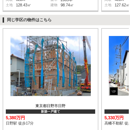
土地
128.43㎡
建物
98.74㎡
土地
127.62㎡
同じ学区の物件はこちら
東京都日野市日野
新築一戸建て
5,380万円
5,330万円
日野駅 徒歩17分
高幡不動駅 徒