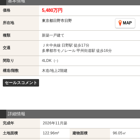
基本情報
5,480万円
価格
東京都日野市日野
所在地
MAP
種類
新築一戸建て
ＪＲ中央線 日野駅 徒歩17分
交通
多摩都市モノレール 甲州街道駅 徒歩16分
間取り
4LDK（-）
構造/階数
木造/地上2階建
セールスコメント
詳細情報
完成年
2026年11月築
土地面積
122.96m²
建物面積
96.05㎡