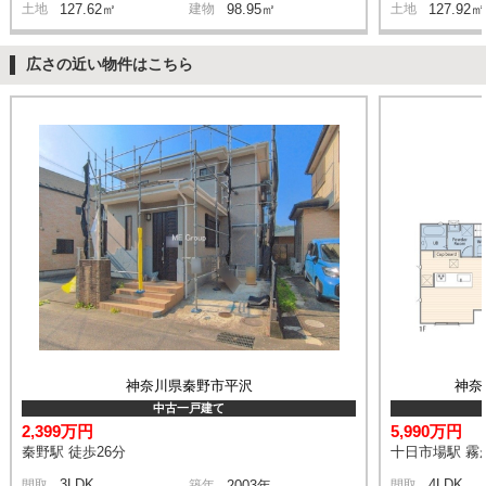
土地
127.62㎡
建物
98.95㎡
土地
127.92㎡
広さの近い物件はこちら
神奈川県秦野市平沢
神奈
中古一戸建て
2,399万円
5,990万円
秦野駅 徒歩26分
十日市場駅 霧が
3LDK
4LDK
間取
築年
2003年
間取