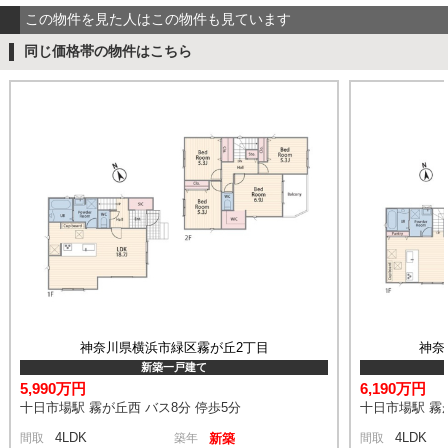
この物件を見た人はこの物件も見ています
同じ価格帯の物件はこちら
神奈川県横浜市緑区霧が丘2丁目
神奈
新築一戸建て
5,990万円
6,190万円
十日市場駅 霧が丘西 バス8分 停歩5分
十日市場駅 霧が
4LDK
4LDK
間取
築年
新築
間取