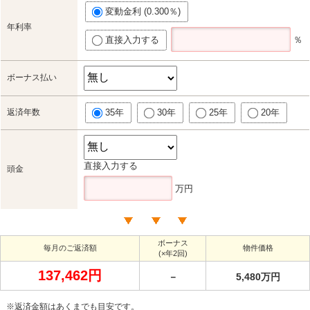
変動金利 (0.300％)
年利率
直接入力する
％
ボーナス払い
返済年数
35年
30年
25年
20年
直接入力する
頭金
万円
ボーナス
毎月のご返済額
物件価格
(×年2回)
137,462円
－
5,480万円
※返済金額はあくまでも目安です。