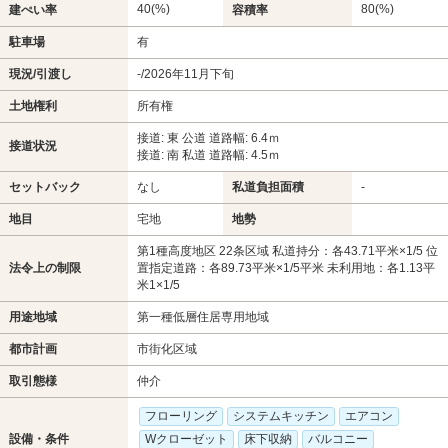
40(%)
80(%)
建ぺい率
容積率
駐車場
有
現況/引渡し
-/2026年11月下旬
土地権利
所有権
接道: 東 公道 道路幅: 6.4ｍ
接道状況
接道: 南 私道 道路幅: 4.5ｍ
セットバック
なし
私道負担面積
-
地目
宅地
地勢
第1種高度地区 22条区域 私道持分：各43.71平米×1/5 位
法令上の制限
置指定道路：各89.73平米×1/5平米 未利用地：各1.13平
米1×1/5
用途地域
第一種低層住居専用地域
都市計画
市街化区域
取引態様
仲介
フローリング
システムキッチン
エアコン
設備・条件
Wクローゼット
床下収納
バルコニー