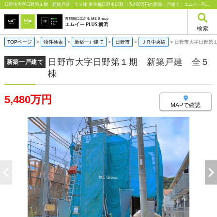
日野市大字日野第１期 新築戸建 全５棟 東京都日野市日野 ｜5,480万円の新築一戸建て｜エムイーPLUS横浜
検索
TOPページ
>
物件検索
>
新築一戸建て
>
日野市
>
ＪＲ中央線
>
日野市大字日野第
日野市大字日野第１期 新築戸建 全５
新築一戸建て
棟
5,480万円
MAPで確認