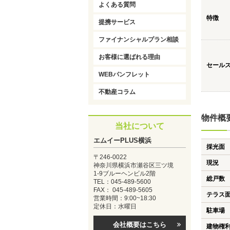
よくある質問
特徴
提携サービス
ファイナンシャルプラン相談
お客様に選ばれる理由
セール
WEBパンフレット
不動産コラム
物件概
当社について
エムイーPLUS横浜
採光面
〒246-0022
現況
神奈川県横浜市瀬谷区三ツ境
1-9ブルーヘンビル2階
総戸数
TEL：045-489-5600
FAX： 045-489-5605
テラス
営業時間：9:00~18:30
定休日：水曜日
駐車場
会社概要はこちら
建物権