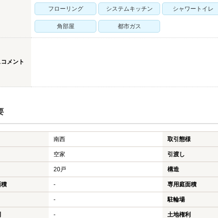
フローリング
システムキッチン
シャワートイレ
角部屋
都市ガス
スコメント
要
南西
取引態様
空家
引渡し
20戸
構造
面積
-
専用庭面積
-
駐輪場
利
-
土地権利