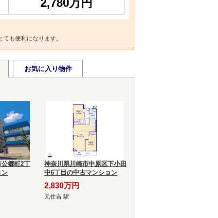
2,780万円
とても便利になります。
お気に入り物件
公郷町2丁
神奈川県川崎市中原区下小田
ョン
中6丁目の中古マンション
2,830万円
元住吉 駅