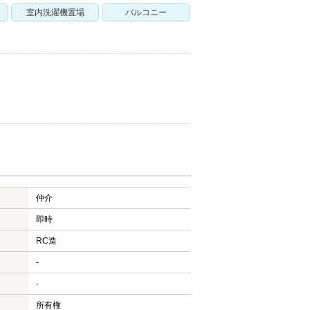
室内洗濯機置場
バルコニー
仲介
即時
RC造
-
-
所有権