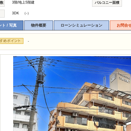
3階/地上5階建
階数
バルコニー面積
3DK （-）
ト / 写真
物件概要
ローンシミュレーション
お問合
-