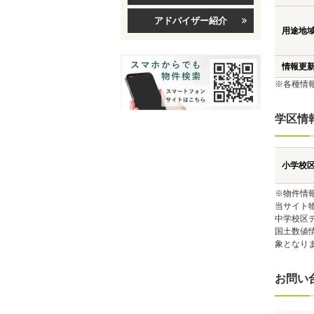
アドバイザー紹介
用途地
情報更
※各種情
学区情
小学校
※物件情
当サイト
中学校区
国土数値
象となり
お問い