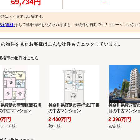
69,734円
－
金額はあくまでも目安です。
録(無料)
をして詳細情報を記入されますと、全物件が自動でシミュレーションされ
らの物件を見たお客様はこんな物件もチェックしています。
価格帯の物件はこちら
川県横浜市青葉区新石川
神奈川県藤沢市善行坂2丁目
神奈川県横須賀市
目の中古マンション
の中古マンション
目の中古マンシ
80万円
2,480万円
2,398万円
ラーザ 駅
善行 駅
衣笠 駅