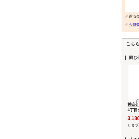
※返済
※
会員登
こち
同じ
神奈
4丁
3,1
たまプ