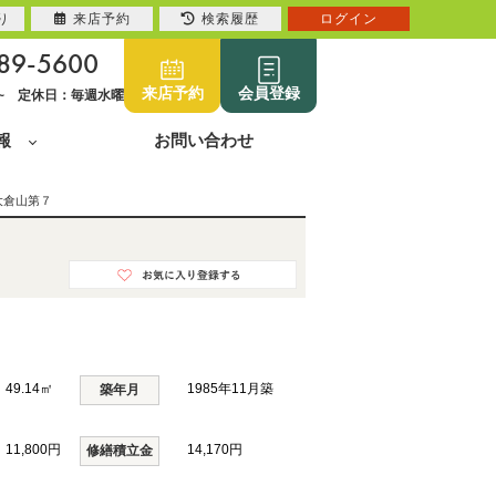
り
来店予約
検索履歴
ログイン
89-5600
来店予約
会員登録
0~ 定休日：毎週水曜
報
お問い合わせ
大倉山第７
49.14㎡
1985年11月築
築年月
11,800円
14,170円
修繕積立金