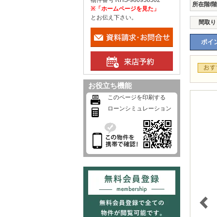
物件番号 RHS-980958502
所在階/
※「ホームページを見た」
とお伝え下さい。
間取り
ポイン
お役立ち機能
このページを印刷する
ローンシミュレーション