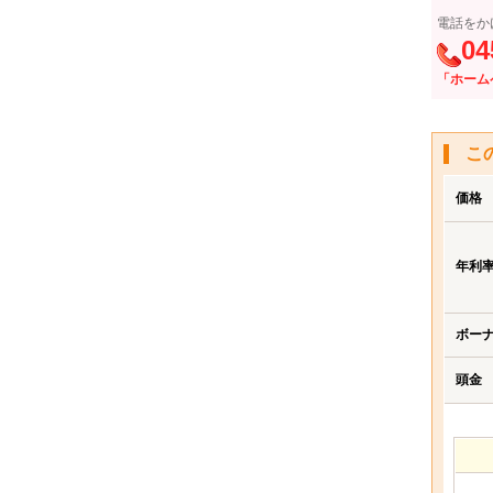
電話をか
04
「ホーム
こ
価格
年利
ボー
頭金