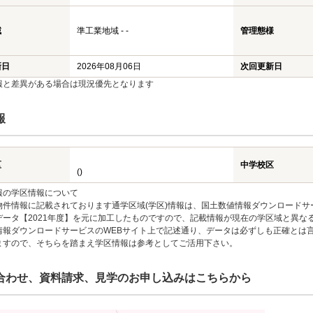
域
準工業地域 - -
管理態様
新日
2026年08月06日
次回更新日
報と差異がある場合は現況優先となります
報
区
中学校区
()
報の学区情報について
物件情報に記載されております通学区域(学区)情報は、国土数値情報ダウンロードサ
データ【2021年度】を元に加工したものですので、記載情報が現在の学区域と異な
情報ダウンロードサービスのWEBサイト上で記述通り、データは必ずしも正確とは言
ますので、そちらを踏まえ学区情報は参考としてご活用下さい。
合わせ、資料請求、見学のお申し込みはこちらから