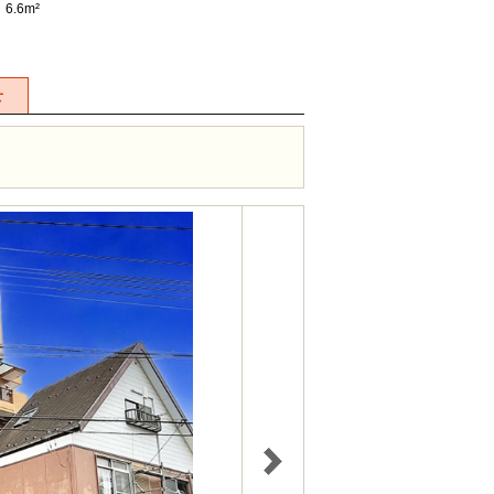
6.6m²
せ