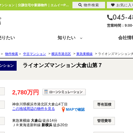
物件検索
お気に入
ライオンズマンション大倉山第７ 神奈川県横浜市港北区大倉山4丁目｜2,780万円の中古マンション｜分譲住宅や新築物件｜エムイーPLUS横浜
045-4
営業時間：9:0
売りたい
知りたい
会社情
>
>
>
>
物件検索
>
中古マンション
横浜市港北区
東急東横線
ライオンズマンション
ライオンズマンション大倉山第７
ンション
2,780万円
神奈川県横浜市港北区大倉山4丁目
専有面積
この地域周辺の物件を見る
MAPで確認
東急東横線
大倉山
徒歩14分
管理費等
ＪＲ東海道新幹線
新横浜
徒歩20分