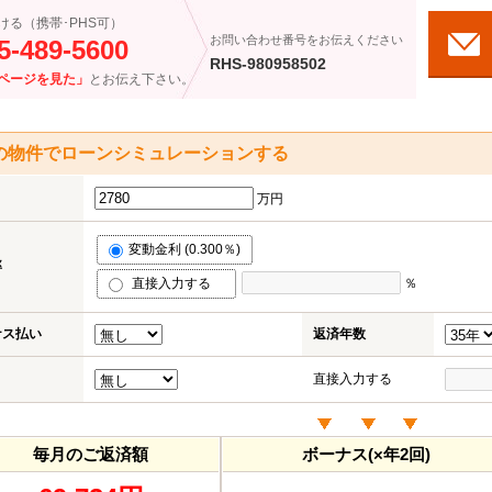
ける（携帯･PHS可）
お問い合わせ番号をお伝えください
5-489-5600
RHS-980958502
ページを見た」
とお伝え下さい。
の物件でローンシミュレーションする
万円
変動金利 (0.300％)
率
直接入力する
％
ナス払い
返済年数
直接入力する
毎月のご返済額
ボーナス(×年2回)