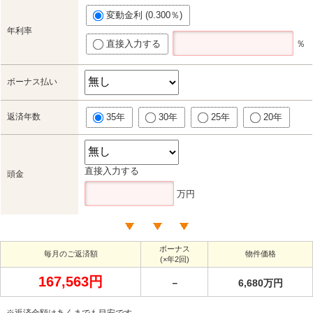
変動金利 (0.300％)
年利率
直接入力する
％
ボーナス払い
返済年数
35年
30年
25年
20年
直接入力する
頭金
万円
ボーナス
毎月のご返済額
物件価格
(×年2回)
167,563円
－
6,680万円
※返済金額はあくまでも目安です。