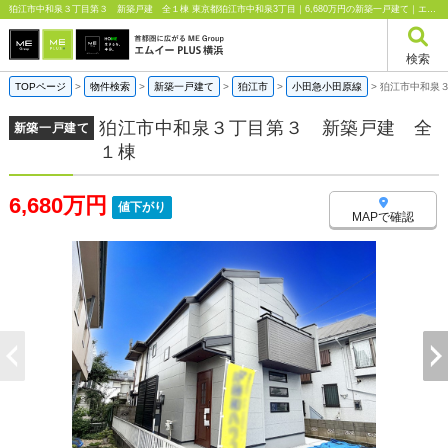
狛江市中和泉３丁目第３ 新築戸建 全１棟 東京都狛江市中和泉3丁目｜6,680万円の新築一戸建て｜エムイーPLUS横浜
検索
TOPページ
>
物件検索
>
新築一戸建て
>
狛江市
>
小田急小田原線
>
狛江市中和泉
狛江市中和泉３丁目第３ 新築戸建 全
新築一戸建て
１棟
6,680万円
値下がり
MAPで確認