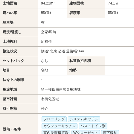
土地面積
94.22m²
建物面積
74.1㎡
60(%)
80(%)
建ぺい率
容積率
駐車場
有
現況/引渡し
空家/即時
土地権利
所有権
接道状況
接道: 北東 公道 道路幅: 4ｍ
セットバック
なし
私道負担面積
-
地目
宅地
地勢
-
法令上の制限
用途地域
第一種低層住居専用地域
都市計画
市街化区域
取引態様
仲介
フローリング
システムキッチン
カウンターキッチン
バス・トイレ別
設備・条件
室内洗濯機置場
Wクローゼット
床下収納