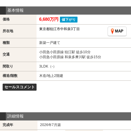
基本情報
6,680万円
価格
値下がり
東京都狛江市中和泉3丁目
所在地
MAP
種類
新築一戸建て
小田急小田原線 狛江駅 徒歩10分
交通
小田急小田原線 和泉多摩川駅 徒歩15分
間取り
3LDK（-）
構造/階数
木造/地上2階建
セールスコメント
詳細情報
完成年
2026年7月築