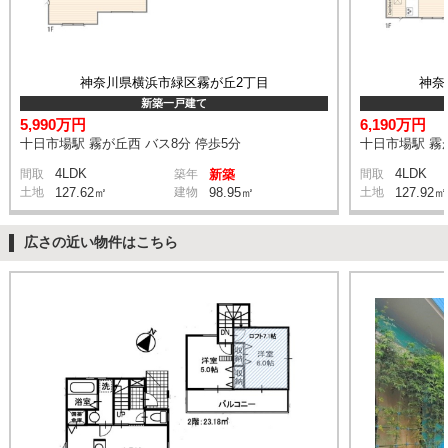
神奈川県横浜市緑区霧が丘2丁目
神奈
新築一戸建て
5,990万円
6,190万円
十日市場駅 霧が丘西 バス8分 停歩5分
十日市場駅 霧が
4LDK
4LDK
間取
築年
新築
間取
土地
127.62㎡
建物
98.95㎡
土地
127.92㎡
広さの近い物件はこちら