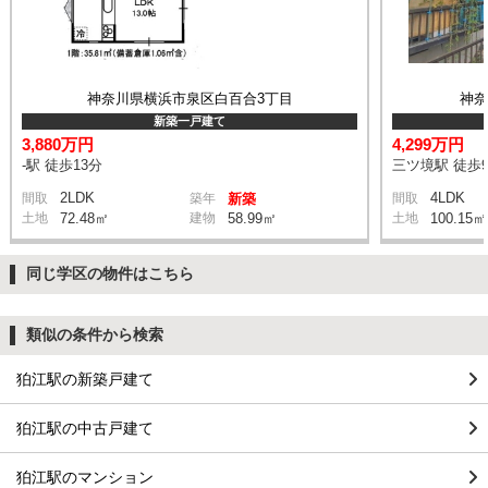
神奈川県横浜市泉区白百合3丁目
神
新築一戸建て
3,880万円
4,299万円
-駅 徒歩13分
三ツ境駅 徒歩
2LDK
4LDK
間取
築年
新築
間取
土地
72.48㎡
建物
58.99㎡
土地
100.15㎡
同じ学区の物件はこちら
類似の条件から検索
狛江駅の新築戸建て
狛江駅の中古戸建て
狛江駅のマンション