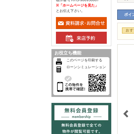
物件番号 RHS-980958607
※「ホームページを見た」
とお伝え下さい。
ポイン
お役立ち機能
このページを印刷する
ローンシミュレーション