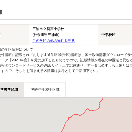
報
三浦市立初声小学校
区
(神奈川県三浦市)
中学校区
この学区の他の物件を見る
報の学区情報について
物件情報に記載されております通学区域(学区)情報は、国土数値情報ダウンロードサ
データ【2021年度】を元に加工したものですので、記載情報が現在の学区域と異な
情報ダウンロードサービスのWEBサイト上で記述通り、データは必ずしも正確とは言
ますので、そちらを踏まえ学区情報は参考としてご活用下さい。
小学校学区域
初声中学校学区域