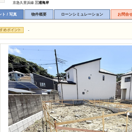
京急久里浜線
三浦海岸
ト / 写真
物件概要
ローンシミュレーション
お問合
-