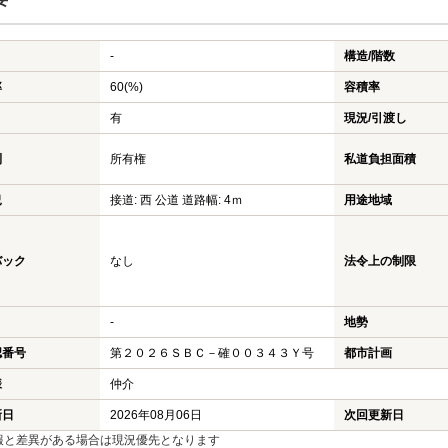
-
構造/階数
率
60(%)
容積率
有
現況/引渡し
利
所有権
私道負担面積
況
接道: 西 公道 道路幅: 4ｍ
用途地域
バック
なし
法令上の制限
-
地勢
認番号
第２０２６ＳＢＣ－確００３４３Ｙ号
都市計画
様
仲介
新日
2026年08月06日
次回更新日
報と差異がある場合は現況優先となります