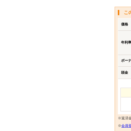
こ
価格
年利
ボー
頭金
※返済
※
会員登