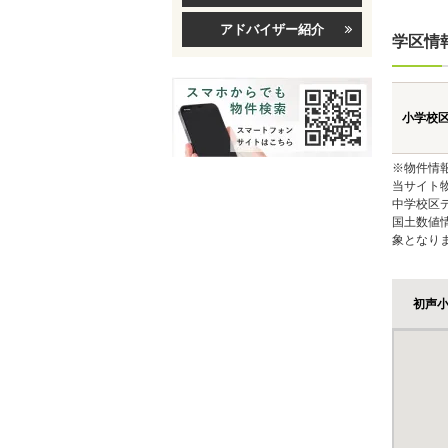
アドバイザー紹介
学区情
小学校
※物件情
当サイト
中学校区
国土数値
象となり
初声