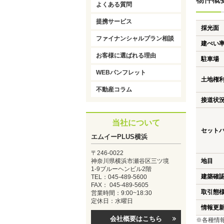
よくある質問
提携サービス
採光面
ファイナンシャルプラン相談
建ぺい
お客様に選ばれる理由
駐車場
WEBパンフレット
土地権
不動産コラム
接道状
当社について
セット
エムイーPLUS横浜
〒246-0022
神奈川県横浜市瀬谷区三ツ境
地目
1-9ブルーヘンビル2階
建築確
TEL：045-489-5600
FAX： 045-489-5605
取引態
営業時間：9:00~18:30
定休日：水曜日
情報更
会社概要はこちら
※各種情