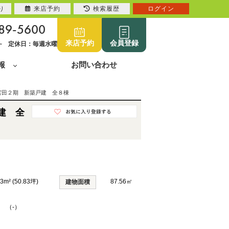
り
来店予約
検索履歴
ログイン
89-5600
来店予約
会員登録
0~ 定休日：毎週水曜
報
お問い合わせ
宮田２期 新築戸建 全８棟
建 全
03m² (50.83坪)
87.56㎡
建物面積
K （-）