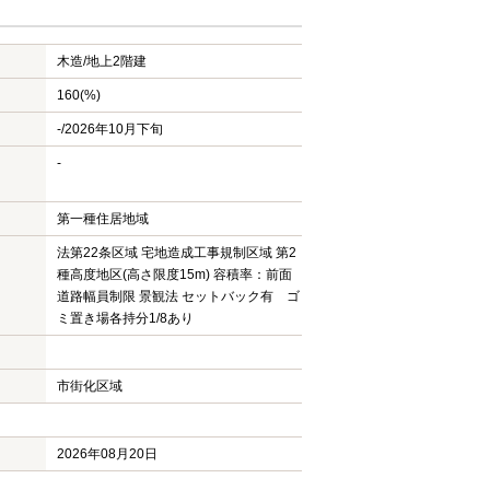
木造/
地上2階建
160(%)
-/2026年10月下旬
-
第一種住居地域
法第22条区域 宅地造成工事規制区域 第2
種高度地区(高さ限度15m) 容積率：前面
道路幅員制限 景観法 セットバック有 ゴ
ミ置き場各持分1/8あり
市街化区域
2026年08月20日