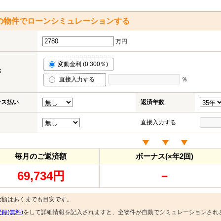
の物件でローンシミュレーションする
万円
変動金利 (0.300％)
率
直接入力する
％
ナス払い
返済年数
直接入力する
毎月のご返済額
ボーナス(×年2回)
69,734円
－
金額はあくまでも目安です。
録(無料)
をして詳細情報を記入されますと、全物件が自動でシミュレーションされ