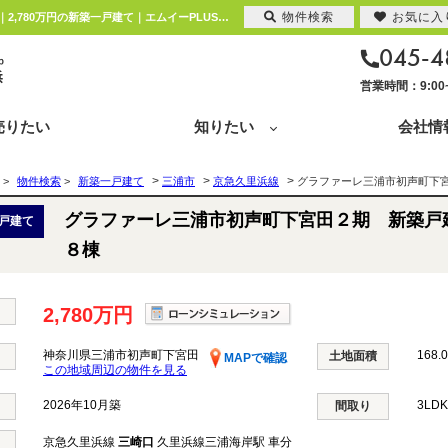
物件検索
お気に入
グラファーレ三浦市初声町下宮田２期 新築戸建 全８棟 神奈川県三浦市初声町下宮田 ｜2,780万円の新築一戸建て｜エムイーPLUS横浜
045-4
営業時間：9:0
売りたい
知りたい
会社情
>
>
>
>
物件検索
>
新築一戸建て
三浦市
京急久里浜線
グラファーレ三浦市初声町下
グラファーレ三浦市初声町下宮田２期 新築戸
戸建て
８棟
2,780万円
神奈川県三浦市初声町下宮田
168.
土地面積
MAPで確認
この地域周辺の物件を見る
2026年10月築
3LD
間取り
京急久里浜線
三崎口
久里浜線三浦海岸駅 車分