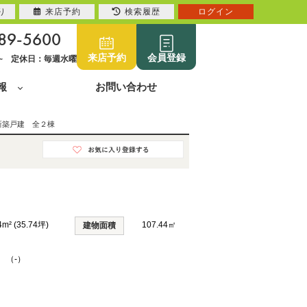
り
来店予約
検索履歴
ログイン
89-5600
来店予約
会員登録
0~ 定休日：毎週水曜
報
お問い合わせ
新築戸建 全２棟
4m² (35.74坪)
107.44㎡
建物面積
K （-）