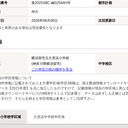
認番号
第2025SBC-確02564H号
都市計画
様
仲介
新日
2026年08月06日
次回更新日
報と差異がある場合は現況優先となります
報
横須賀市立久里浜小学校
区
(神奈川県横須賀市)
中学校区
この学区の他の物件を見る
報の学区情報について
物件情報に記載されております通学区域(学区)情報は、国土数値情報ダウンロードサ
データ【2021年度】を元に加工したものですので、記載情報が現在の学区域と異な
情報ダウンロードサービスのWEBサイト上で記述通り、データは必ずしも正確とは言
ますので、そちらを踏まえ学区情報は参考としてご活用下さい。
浜小学校学区域
久里浜中学校学区域