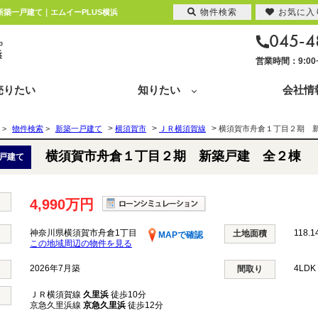
物件検索
お気に入
新築一戸建て｜エムイーPLUS横浜
045-4
営業時間：9:0
売りたい
知りたい
会社情
>
>
>
>
物件検索
>
新築一戸建て
横須賀市
ＪＲ横須賀線
横須賀市舟倉１丁目２期 
横須賀市舟倉１丁目２期 新築戸建 全２棟
戸建て
4,990万円
神奈川県横須賀市舟倉1丁目
118.1
土地面積
MAPで確認
この地域周辺の物件を見る
2026年7月築
4LD
間取り
ＪＲ横須賀線
久里浜
徒歩10分
京急久里浜線
京急久里浜
徒歩12分