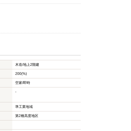
木造/
地上2階建
200(%)
空家/即時
-
準工業地域
第2種高度地区