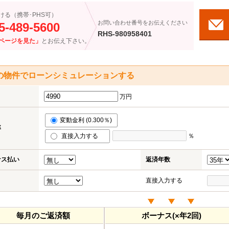
ける（携帯･PHS可）
お問い合わせ番号をお伝えください
5-489-5600
RHS-980958401
ページを見た」
とお伝え下さい。
の物件でローンシミュレーションする
万円
変動金利 (0.300％)
率
直接入力する
％
ナス払い
返済年数
直接入力する
毎月のご返済額
ボーナス(×年2回)