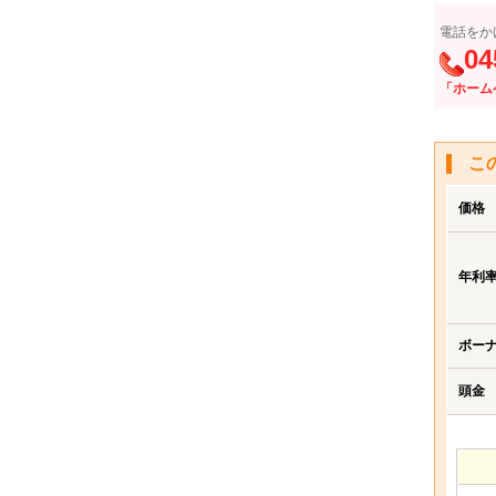
電話をか
04
「ホーム
こ
価格
年利
ボー
頭金