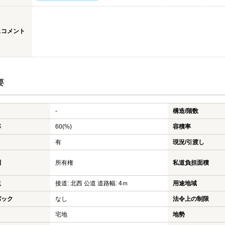
スコメント
要
-
構造/階数
率
60(%)
容積率
有
現況/引渡し
利
所有権
私道負担面積
況
接道: 北西 公道 道路幅: 4ｍ
用途地域
バック
なし
法令上の制限
宅地
地勢