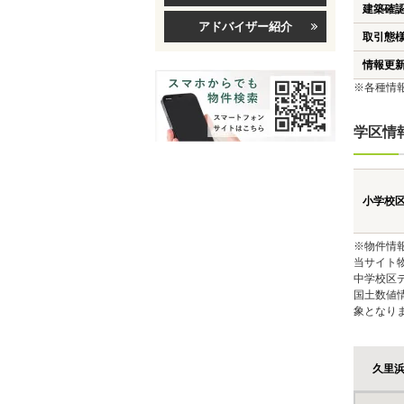
建築確
アドバイザー紹介
取引態
情報更
※各種情
学区情
小学校
※物件情
当サイト
中学校区
国土数値
象となり
久里