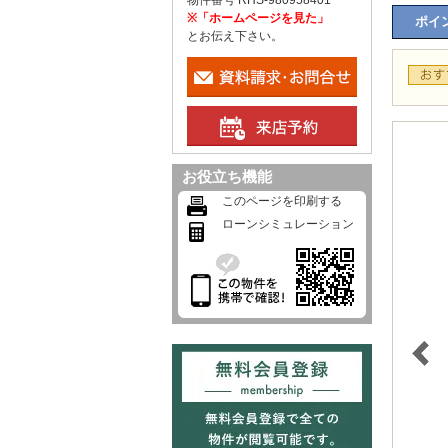
物件番号 RHS-980958401
※「ホームページを見た」
ポイン
とお伝え下さい。
お役立ち機能
このページを印刷する
ローンシミュレーション