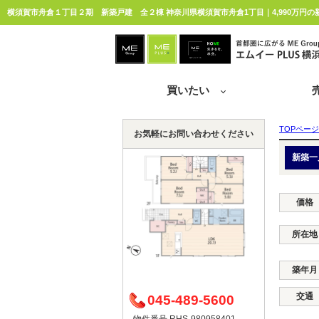
横須賀市舟倉１丁目２期 新築戸建 全２棟 神奈川県横須賀市舟倉1丁目｜4,990万円の
買いたい
TOPページ
お気軽にお問い合わせください
新築一
価格
所在地
築年月
交通
045-489-5600