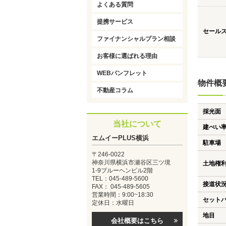
よくある質問
提携サービス
セール
ファイナンシャルプラン相談
お客様に選ばれる理由
WEBパンフレット
物件概
不動産コラム
採光面
当社について
建ぺい
エムイーPLUS横浜
駐車場
〒246-0022
神奈川県横浜市瀬谷区三ツ境
土地権
1-9ブルーヘンビル2階
TEL：045-489-5600
接道状
FAX： 045-489-5605
営業時間：9:00~18:30
セット
定休日：水曜日
地目
会社概要はこちら