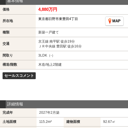
基本情報
4,880万円
価格
東京都日野市東豊田4丁目
所在地
MAP
種類
新築一戸建て
京王線 南平駅 徒歩19分
交通
ＪＲ中央線 豊田駅 徒歩16分
間取り
3LDK（-）
構造/階数
木造/地上2階建
セールスコメント
詳細情報
完成年
2027年2月築
土地面積
115.2m²
建物面積
92.67㎡