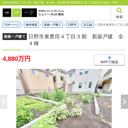
日野市東豊田４丁目３期 新築戸建 全４棟 東京都日野市東豊田4丁目｜4,880万円の新築一戸建て｜エムイーPLUS横浜
検索
TOPページ
>
物件検索
>
新築一戸建て
>
日野市
>
京王線
>
日野市東豊田４丁目３
日野市東豊田４丁目３期 新築戸建 全
新築一戸建て
４棟
4,880万円
MAPで確認