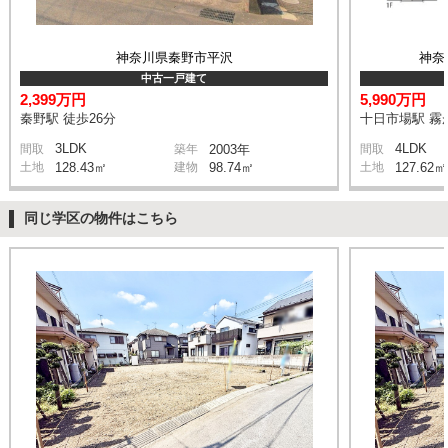
神奈川県秦野市平沢
神奈
中古一戸建て
2,399万円
5,990万円
秦野駅 徒歩26分
十日市場駅 霧が
3LDK
4LDK
間取
築年
2003年
間取
土地
128.43㎡
建物
98.74㎡
土地
127.62㎡
同じ学区の物件はこちら