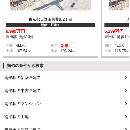
東京都日野市東豊田2丁目
新築一戸建て
6,999万円
6,299万円
豊田駅 徒歩10分
豊田駅 徒歩10
4LDK
4LDK
間取
築年
新築
間取
土地
107.54㎡
建物
103.24㎡
土地
118.75㎡
類似の条件から検索
南平駅の新築戸建て
南平駅の中古戸建て
南平駅のマンション
南平駅の土地
東豊田の新築戸建て