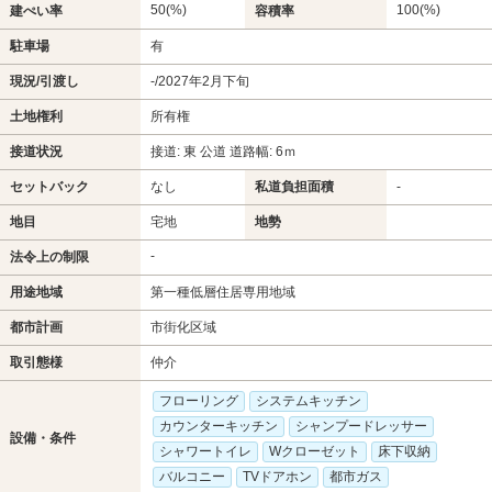
50(%)
100(%)
建ぺい率
容積率
駐車場
有
現況/引渡し
-/2027年2月下旬
土地権利
所有権
接道状況
接道: 東 公道 道路幅: 6ｍ
セットバック
なし
私道負担面積
-
地目
宅地
地勢
-
法令上の制限
用途地域
第一種低層住居専用地域
都市計画
市街化区域
取引態様
仲介
フローリング
システムキッチン
カウンターキッチン
シャンプードレッサー
設備・条件
シャワートイレ
Wクローゼット
床下収納
バルコニー
TVドアホン
都市ガス