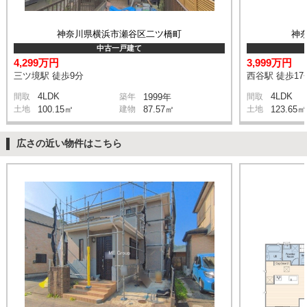
神奈川県横浜市瀬谷区二ツ橋町
神
中古一戸建て
4,299万円
3,999万円
三ツ境駅 徒歩9分
西谷駅 徒歩17
4LDK
4LDK
間取
築年
1999年
間取
土地
100.15㎡
建物
87.57㎡
土地
123.65㎡
広さの近い物件はこちら