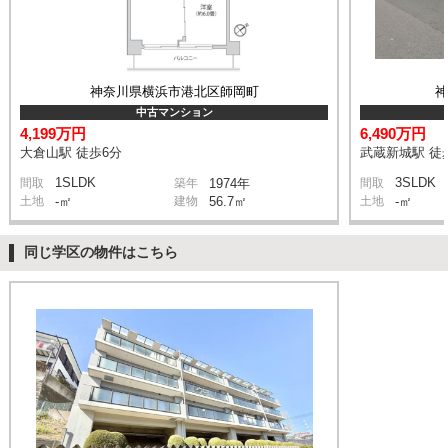
神奈川県横浜市港北区師岡町
中古マンション
4,199万円
6,490万円
大倉山駅 徒歩6分
武蔵新城駅 徒
1SLDK
3SLDK
間取
築年
1974年
間取
土地
-㎡
建物
56.7㎡
土地
-㎡
同じ学区の物件はこちら