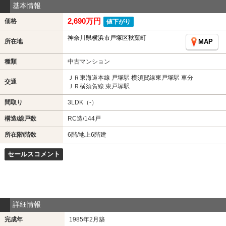
基本情報
2,690万円
価格
値下がり
神奈川県横浜市戸塚区秋葉町
所在地
MAP
種類
中古マンション
ＪＲ東海道本線 戸塚駅 横須賀線東戸塚駅 車分
交通
ＪＲ横須賀線 東戸塚駅
間取り
3LDK（-）
構造/総戸数
RC造/144戸
所在階/階数
6階/地上6階建
セールスコメント
詳細情報
完成年
1985年2月築