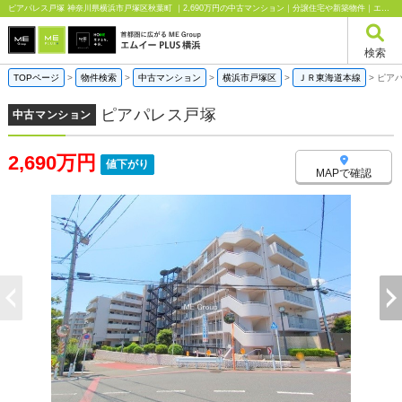
ピアパレス戸塚 神奈川県横浜市戸塚区秋葉町 ｜2,690万円の中古マンション｜分譲住宅や新築物件｜エムイーPLUS横浜
検索
TOPページ
>
物件検索
>
中古マンション
>
横浜市戸塚区
>
ＪＲ東海道本線
>
ピア
ピアパレス戸塚
中古マンション
2,690万円
値下がり
MAPで確認