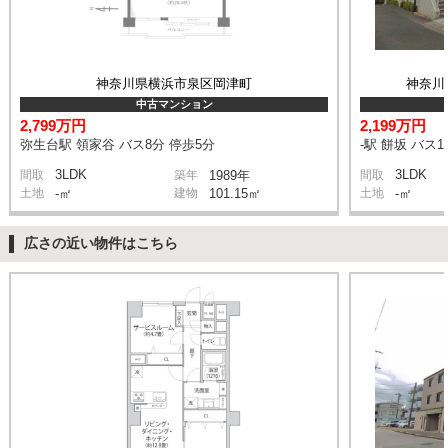
神奈川県横浜市泉区岡津町
神奈川
中古マンション
2,799万円
2,199万円
弥生台駅 領家谷 バス8分 停歩5分
-駅 餅坂 バス1
3LDK
3LDK
間取
築年
1989年
間取
土地
-㎡
建物
101.15㎡
土地
-㎡
広さの近い物件はこちら