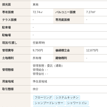
採光面
東南
専有面積
72.74㎡
バルコニー面積
7.27m²
-
-
テラス面積
専用庭面積
-
駐車場
-
駐輪場
現況/引渡し
空家/即時
管理費等
9,750円
修繕積立金
12,675円
土地権利
所有権
建物権利
-
管理形態：委託（通勤）
管理態様
管理組合：-
管理会社：-
用途地域
準住居地域
取引態様
仲介
フローリング
システムキッチン
シャンプードレッサー
シャワートイレ