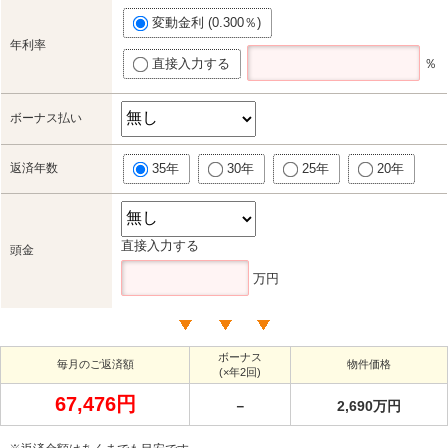
変動金利 (0.300％)
年利率
直接入力する
％
ボーナス払い
返済年数
35年
30年
25年
20年
直接入力する
頭金
万円
ボーナス
毎月のご返済額
物件価格
(×年2回)
67,476円
－
2,690万円