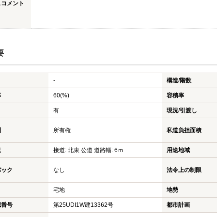
スコメント
要
-
構造/階数
率
60(%)
容積率
有
現況/引渡し
利
所有権
私道負担面積
況
接道: 北東 公道 道路幅: 6ｍ
用途地域
バック
なし
法令上の制限
宅地
地勢
認番号
第25UDI1W建13362号
都市計画