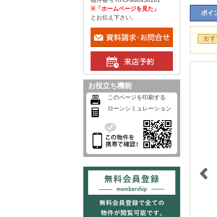
物件番号 RHS-980958161
※「ホームページを見た」
ポイン
とお伝え下さい。
お役立ち機能
このページを印刷する
ローンシミュレーション