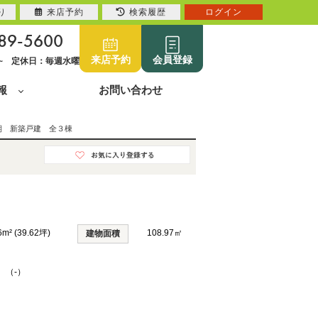
り
来店予約
検索履歴
ログイン
89-5600
来店予約
会員登録
0~ 定休日：毎週水曜
報
お問い合わせ
期 新築戸建 全３棟
6m² (39.62坪)
108.97㎡
建物面積
K （-）