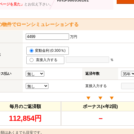
RHS-980958161
ページを見た」
とお伝え下さい。
の物件でローンシミュレーションする
万円
変動金利 (0.300％)
率
直接入力する
％
ナス払い
返済年数
直接入力する
毎月のご返済額
ボーナス(×年2回)
112,854円
－
金額はあくまでも目安です。