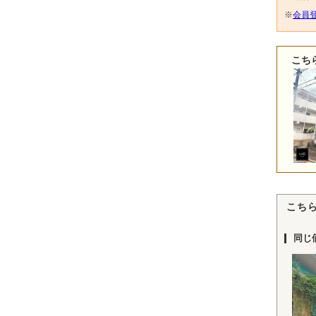
※
会員登
こち
こち
同じ