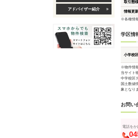
取引態
アドバイザー紹介
情報更
※各種情
学区情
小学校
※物件情
当サイト
中学校区
国土数値
象となり
お問い
電話をか
04