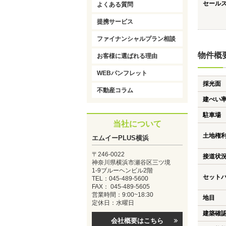
セール
よくある質問
提携サービス
ファイナンシャルプラン相談
物件概
お客様に選ばれる理由
WEBパンフレット
採光面
不動産コラム
建ぺい
駐車場
当社について
土地権
エムイーPLUS横浜
〒246-0022
接道状
神奈川県横浜市瀬谷区三ツ境
1-9ブルーヘンビル2階
セット
TEL：045-489-5600
FAX： 045-489-5605
営業時間：9:00~18:30
地目
定休日：水曜日
建築確
会社概要はこちら