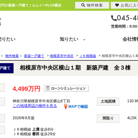
物件検索
お気に入
万円の新築一戸建て｜エムイーPLUS横浜
045-4
営業時間：9:0
売りたい
知りたい
会社情
>
>
>
>
物件検索
>
新築一戸建て
相模原市中央区
ＪＲ相模線
相模原市中央区横山１
相模原市中央区横山１期 新築戸建 全３棟
戸建て
4,499万円
神奈川県相模原市中央区横山6丁目
130.9
土地面積
この地域周辺の物件を見る
MAPで確認
2026年9月築
4LD
間取り
ＪＲ相模線
上溝
徒歩8分
ＪＲ相模線
番田
徒歩29分