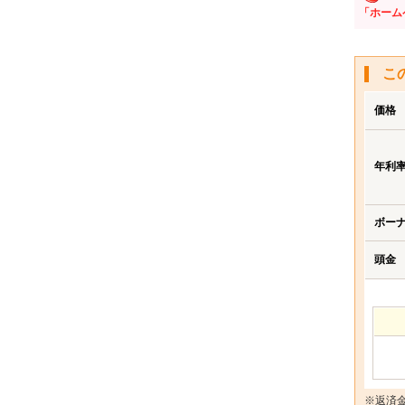
「ホーム
こ
価格
年利
ボー
頭金
※返済