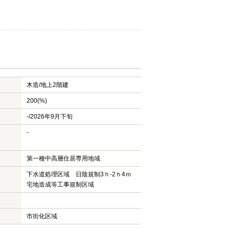
木造/
地上2階建
200(%)
-/2026年9月下旬
-
第一種中高層住居専用地域
下水道処理区域 日陰規制3ｈ-2ｈ4ｍ
宅地造成等工事規制区域
市街化区域