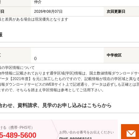
様
仲介
新日
2026年08月07日
次回更新日
報と差異がある場合は現況優先となります
報
区
中学校区
()
報の学区情報について
物件情報に記載されております通学区域(学区)情報は、国土数値情報ダウンロードサ
データ【2021年度】を元に加工したものですので、記載情報が現在の学区域と異な
情報ダウンロードサービスのWEBサイト上で記述通り、データは必ずしも正確とは言
ますので、そちらを踏まえ学区情報は参考としてご活用下さい。
合わせ、資料請求、見学のお申し込みはこちらから
ける（携帯･PHS可）
お問い合わせ番号をお伝えください
5-489-5600