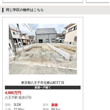
同じ学区の物件はこちら
東京都八王子市元横山町3丁目
新築一戸建て
4,980万円
八王子駅 徒歩17分
3LDK
間取
築年
新築
土地
77.50㎡
建物
89.5㎡