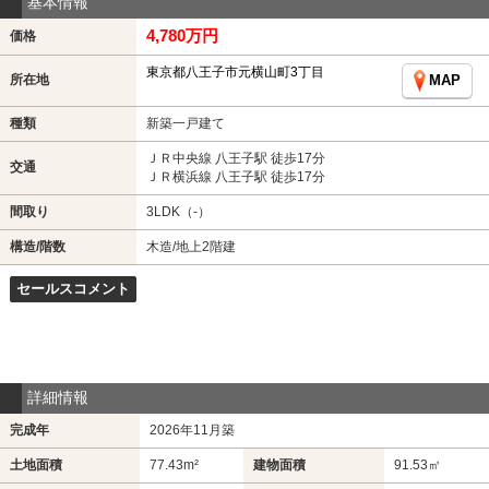
基本情報
4,780万円
価格
東京都八王子市元横山町3丁目
所在地
MAP
種類
新築一戸建て
ＪＲ中央線 八王子駅 徒歩17分
交通
ＪＲ横浜線 八王子駅 徒歩17分
間取り
3LDK（-）
構造/階数
木造/地上2階建
セールスコメント
詳細情報
完成年
2026年11月築
土地面積
77.43m²
建物面積
91.53㎡