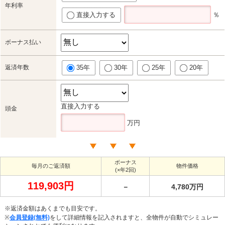
年利率
直接入力する
％
ボーナス払い
返済年数
35年
30年
25年
20年
直接入力する
頭金
万円
ボーナス
毎月のご返済額
物件価格
(×年2回)
119,903円
－
4,780万円
※返済金額はあくまでも目安です。
※
会員登録(無料)
をして詳細情報を記入されますと、全物件が自動でシミュレー