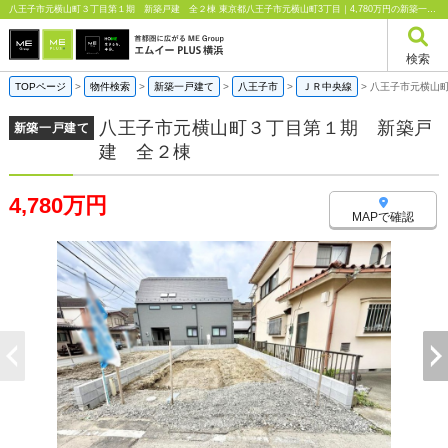
八王子市元横山町３丁目第１期 新築戸建 全２棟 東京都八王子市元横山町3丁目｜4,780万円の新築一戸建て｜エムイーPLUS横浜
検索
TOPページ
>
物件検索
>
新築一戸建て
>
八王子市
>
ＪＲ中央線
>
八王子市元横山
八王子市元横山町３丁目第１期 新築戸
新築一戸建て
建 全２棟
4,780万円
MAPで確認