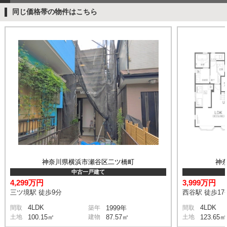
同じ価格帯の物件はこちら
神奈川県横浜市瀬谷区二ツ橋町
神
中古一戸建て
4,299万円
3,999万円
三ツ境駅 徒歩9分
西谷駅 徒歩17
4LDK
4LDK
間取
築年
1999年
間取
土地
100.15㎡
建物
87.57㎡
土地
123.65㎡