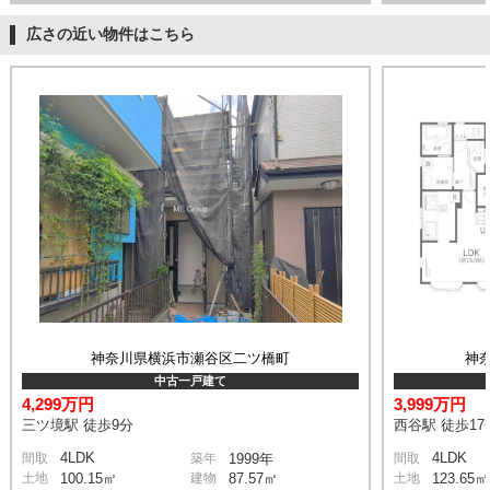
広さの近い物件はこちら
神奈川県横浜市瀬谷区二ツ橋町
神
中古一戸建て
4,299万円
3,999万円
三ツ境駅 徒歩9分
西谷駅 徒歩17
4LDK
4LDK
間取
築年
1999年
間取
土地
100.15㎡
建物
87.57㎡
土地
123.65㎡