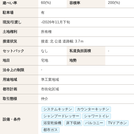
60(%)
200(%)
建ぺい率
容積率
駐車場
有
現況/引渡し
-/2026年11月下旬
土地権利
所有権
接道状況
接道: 北 公道 道路幅: 3.7ｍ
セットバック
なし
私道負担面積
-
地目
宅地
地勢
-
法令上の制限
用途地域
準工業地域
都市計画
市街化区域
取引態様
仲介
システムキッチン
カウンターキッチン
シャンプードレッサー
シャワートイレ
設備・条件
浴室乾燥機
床下収納
バルコニー
TVドアホン
都市ガス