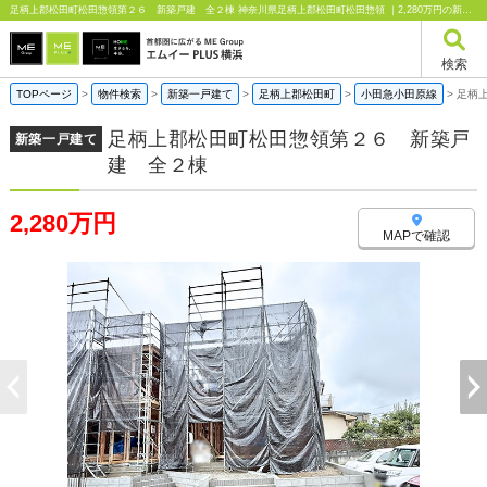
足柄上郡松田町松田惣領第２６ 新築戸建 全２棟 神奈川県足柄上郡松田町松田惣領 ｜2,280万円の新築一戸建て｜エムイーPLUS横浜
検索
TOPページ
>
物件検索
>
新築一戸建て
>
足柄上郡松田町
>
小田急小田原線
>
足柄
足柄上郡松田町松田惣領第２６ 新築戸
新築一戸建て
建 全２棟
2,280万円
MAPで確認