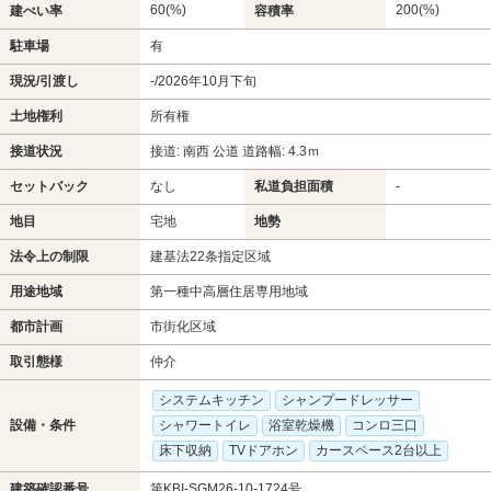
60(%)
200(%)
建ぺい率
容積率
駐車場
有
現況/引渡し
-/2026年10月下旬
土地権利
所有権
接道状況
接道: 南西 公道 道路幅: 4.3ｍ
セットバック
なし
私道負担面積
-
地目
宅地
地勢
法令上の制限
建基法22条指定区域
用途地域
第一種中高層住居専用地域
都市計画
市街化区域
取引態様
仲介
システムキッチン
シャンプードレッサー
設備・条件
シャワートイレ
浴室乾燥機
コンロ三口
床下収納
TVドアホン
カースペース2台以上
建築確認番号
第KBI-SGM26-10-1724号