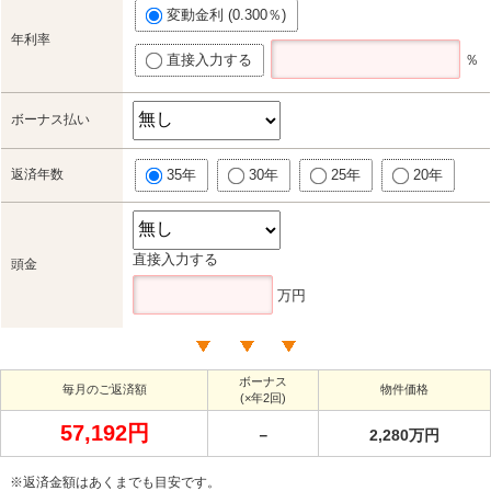
変動金利 (0.300％)
年利率
直接入力する
％
ボーナス払い
返済年数
35年
30年
25年
20年
直接入力する
頭金
万円
ボーナス
毎月のご返済額
物件価格
(×年2回)
57,192円
－
2,280万円
※返済金額はあくまでも目安です。