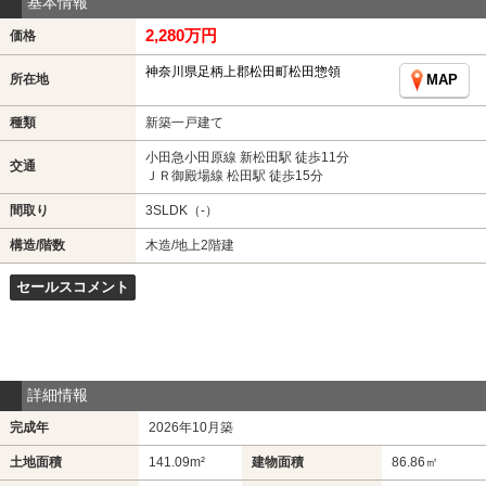
基本情報
2,280万円
価格
神奈川県足柄上郡松田町松田惣領
所在地
MAP
種類
新築一戸建て
小田急小田原線 新松田駅 徒歩11分
交通
ＪＲ御殿場線 松田駅 徒歩15分
間取り
3SLDK（-）
構造/階数
木造/地上2階建
セールスコメント
詳細情報
完成年
2026年10月築
土地面積
141.09m²
建物面積
86.86㎡