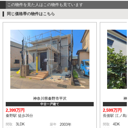
この物件を見た人はこの物件も見ています
同じ価格帯の物件はこちら
神奈川県秦野市平沢
神
中古一戸建て
2,399万円
2,599万円
秦野駅 徒歩26分
長後駅 江ノ島
3LDK
4DK
間取
築年
2003年
間取