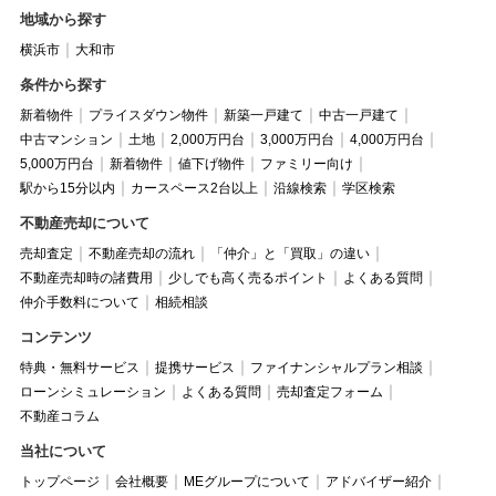
地域から探す
横浜市
大和市
条件から探す
新着物件
プライスダウン物件
新築一戸建て
中古一戸建て
中古マンション
土地
2,000万円台
3,000万円台
4,000万円台
5,000万円台
新着物件
値下げ物件
ファミリー向け
駅から15分以内
カースペース2台以上
沿線検索
学区検索
不動産売却について
売却査定
不動産売却の流れ
「仲介」と「買取」の違い
不動産売却時の諸費用
少しでも高く売るポイント
よくある質問
仲介手数料について
相続相談
コンテンツ
特典・無料サービス
提携サービス
ファイナンシャルプラン相談
ローンシミュレーション
よくある質問
売却査定フォーム
不動産コラム
当社について
トップページ
会社概要
MEグループについて
アドバイザー紹介