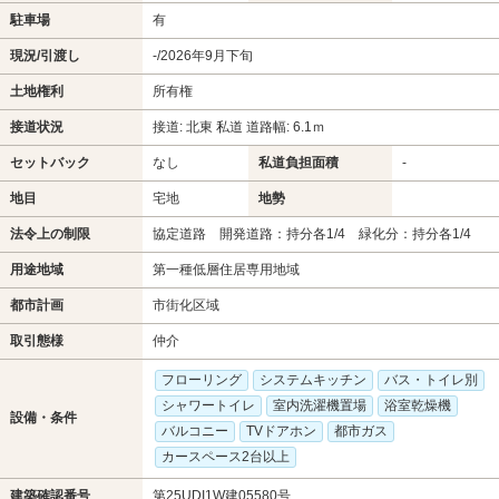
駐車場
有
現況/引渡し
-/2026年9月下旬
土地権利
所有権
接道状況
接道: 北東 私道 道路幅: 6.1ｍ
セットバック
なし
私道負担面積
-
地目
宅地
地勢
法令上の制限
協定道路 開発道路：持分各1/4 緑化分：持分各1/4
用途地域
第一種低層住居専用地域
都市計画
市街化区域
取引態様
仲介
フローリング
システムキッチン
バス・トイレ別
シャワートイレ
室内洗濯機置場
浴室乾燥機
設備・条件
バルコニー
TVドアホン
都市ガス
カースペース2台以上
建築確認番号
第25UDI1W建05580号