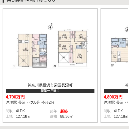
神奈川県横浜市栄区長沼町
新築一戸建て
4,790万円
4,890万円
戸塚駅 長沼 バス8分 停歩2分
戸塚駅 長沼 バ
4LDK
4LDK
間取
築年
新築
間取
土地
127.18㎡
建物
99.36㎡
土地
127.18㎡