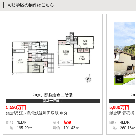
同じ学区の物件はこちら
神奈川県鎌倉市二階堂
神
新築一戸建て
5,590万円
5,680万円
鎌倉駅 江ノ島電鉄線和田塚駅 車分
鎌倉駅 青砥橋 
4LDK
4LDK
間取
築年
新築
間取
土地
165.29㎡
建物
101.43㎡
土地
260.18㎡