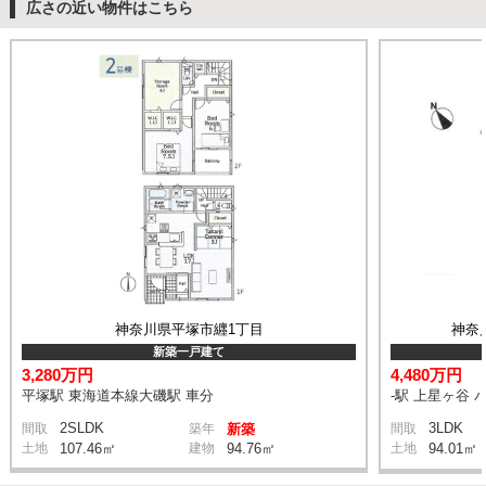
広さの近い物件はこちら
神奈川県平塚市纒1丁目
神奈
新築一戸建て
3,280万円
4,480万円
平塚駅 東海道本線大磯駅 車分
-駅 上星ヶ谷 
2SLDK
3LDK
間取
築年
新築
間取
土地
107.46㎡
建物
94.76㎡
土地
94.01㎡