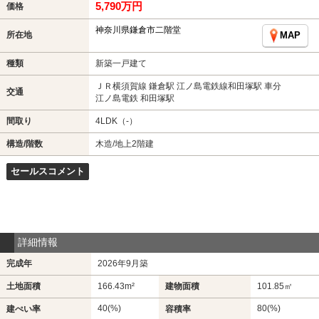
5,790万円
価格
神奈川県鎌倉市二階堂
所在地
MAP
種類
新築一戸建て
ＪＲ横須賀線 鎌倉駅 江ノ島電鉄線和田塚駅 車分
交通
江ノ島電鉄 和田塚駅
間取り
4LDK（-）
構造/階数
木造/地上2階建
セールスコメント
詳細情報
完成年
2026年9月築
土地面積
166.43m²
建物面積
101.85㎡
40(%)
80(%)
建ぺい率
容積率