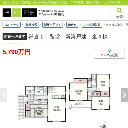
鎌倉市二階堂 新築戸建 全４棟 神奈川県鎌倉市二階堂 ｜5,790万円の新築一戸建て｜エムイーPLUS横浜
検索
TOPページ
>
物件検索
>
新築一戸建て
>
鎌倉市
>
ＪＲ横須賀線
>
鎌倉市二階堂 
鎌倉市二階堂 新築戸建 全４棟
新築一戸建て
5,790万円
MAPで確認