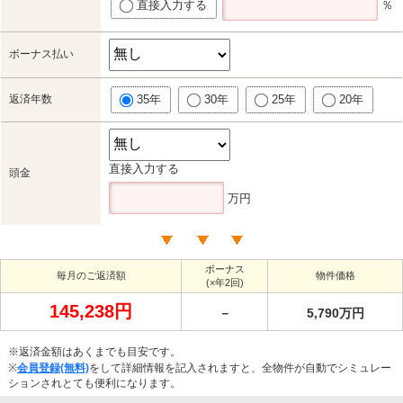
直接入力する
％
ボーナス払い
返済年数
35年
30年
25年
20年
直接入力する
頭金
万円
ボーナス
毎月のご返済額
物件価格
(×年2回)
145,238円
－
5,790万円
※返済金額はあくまでも目安です。
※
会員登録(無料)
をして詳細情報を記入されますと、全物件が自動でシミュレー
ションされとても便利になります。