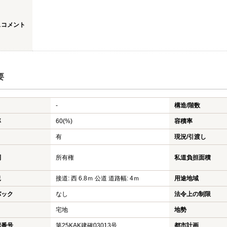
スコメント
要
-
構造/階数
率
60(%)
容積率
有
現況/引渡し
利
所有権
私道負担面積
況
接道: 西 6.8ｍ 公道 道路幅: 4ｍ
用途地域
バック
なし
法令上の制限
宅地
地勢
認番号
第25KAK建確03013号
都市計画