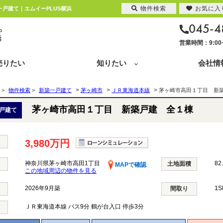
物件検索
お気に入
一戸建て｜エムイーPLUS横浜
045-4
営業時間：9:0
売りたい
知りたい
会社情
>
>
>
>
物件検索
>
新築一戸建て
茅ヶ崎市
ＪＲ東海道本線
茅ヶ崎市高田１丁目 新
茅ヶ崎市高田１丁目 新築戸建 全１棟
戸建て
3,980万円
神奈川県茅ヶ崎市高田1丁目
82
土地面積
MAPで確認
この地域周辺の物件を見る
2026年9月築
1
間取り
ＪＲ東海道本線
バス9分 鶴が台入口 停歩3分