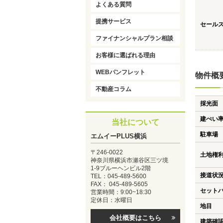
よくある質問
提携サービス
セール
ファイナンシャルプラン相談
お客様に選ばれる理由
WEBパンフレット
物件概
不動産コラム
採光面
建ぺい
当社について
駐車場
エムイーPLUS横浜
〒246-0022
土地権
神奈川県横浜市瀬谷区三ツ境
1-9ブルーヘンビル2階
接道状
TEL：045-489-5600
FAX： 045-489-5605
セット
営業時間：9:00~18:30
定休日：水曜日
地目
会社概要はこちら
建築確