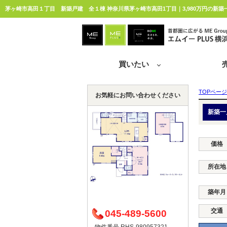
茅ヶ崎市高田１丁目 新築戸建 全１棟 神奈川県茅ヶ崎市高田1丁目｜3,980万円の新築
買いたい
TOPページ
お気軽にお問い合わせください
新築一
価格
所在地
築年月
交通
045-489-5600