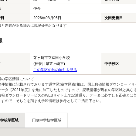
様
仲介
新日
2026年08月06日
次回更新日
報と差異がある場合は現況優先となります
報
茅ヶ崎市立室田小学校
区
(神奈川県茅ヶ崎市)
中学校区
この学区の他の物件を見る
報の学区情報について
物件情報に記載されております通学区域(学区)情報は、国土数値情報ダウンロードサ
データ【2021年度】を元に加工したものですので、記載情報が現在の学区域と異な
情報ダウンロードサービスのWEBサイト上で記述通り、データは必ずしも正確とは言
ますので、そちらを踏まえ学区情報は参考としてご活用下さい。
小学校学区域
円蔵中学校学区域