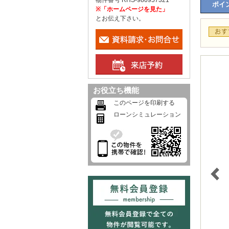
物件番号 RHS-980957321
ポイン
※「ホームページを見た」
とお伝え下さい。
お役立ち機能
このページを印刷する
ローンシミュレーション