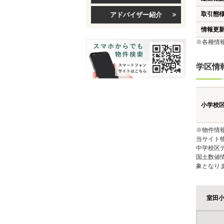
取引態
アドバイザー紹介
情報更
※各種情
学区情
小学校
※物件情
当サイト
中学校区
国土数値
象となり
室田