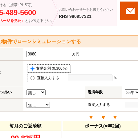
ける（携帯･PHS可）
お問い合わせ番号をお伝えください
5-489-5600
RHS-980957321
ページを見た」
とお伝え下さい。
の物件でローンシミュレーションする
万円
変動金利 (0.300％)
率
直接入力する
％
ナス払い
返済年数
直接入力する
毎月のご返済額
ボーナス(×年2回)