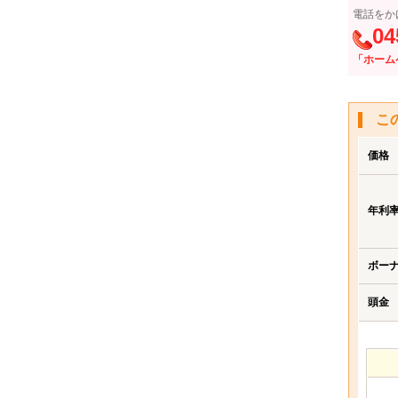
電話をか
04
「ホーム
こ
価格
年利
ボー
頭金