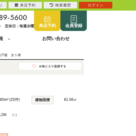
り
来店予約
検索履歴
ログイン
89-5600
来店予約
会員登録
0~ 定休日：毎週水曜
報
お問い合わせ
築戸建 全１棟
.65m² (25坪)
81.56㎡
建物面積
SLDK （-）