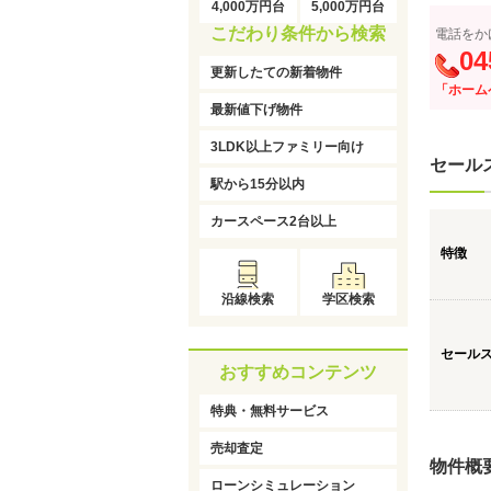
4,000万円台
5,000万円台
こだわり条件から検索
電話をか
04
更新したての新着物件
「ホーム
最新値下げ物件
3LDK以上ファミリー向け
セール
駅から15分以内
カースペース2台以上
特徴
沿線検索
学区検索
セール
おすすめコンテンツ
特典・無料サービス
売却査定
物件概
ローンシミュレーション