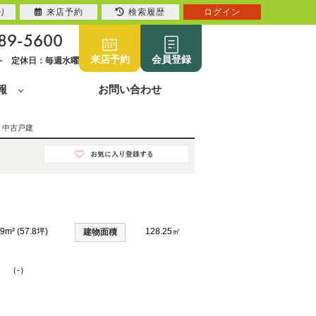
り
来店予約
検索履歴
ログイン
89-5600
来店予約
会員登録
0~ 定休日：毎週水曜
報
お問い合わせ
 中古戸建
9m² (57.8坪)
128.25㎡
建物面積
K （-）