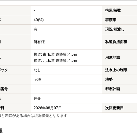
-
構造/階数
率
40(%)
容積率
有
現況/引渡し
利
所有権
私道負担面積
接道: 東 私道 道路幅: 4.5ｍ
況
用途地域
接道: 北 私道 道路幅: 4.5ｍ
バック
なし
法令上の制限
宅地
地勢
認番号
都市計画
様
仲介
新日
2026年08月07日
次回更新日
報と差異がある場合は現況優先となります
報