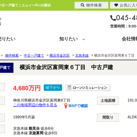
物件検索
お気に入
中古一戸建て｜エムイーPLUS横浜
045-4
営業時間：9:0
売りたい
知りたい
会社情
>
>
>
>
物件検索
>
中古一戸建て
横浜市金沢区
京急本線
横浜市金沢区富岡東６丁目
横浜市金沢区富岡東６丁目 中古戸建
戸建て
4,680万円
値下がり
神奈川県横浜市金沢区富岡東6丁目
191.0
土地面積
この地域周辺の物件を見る
MAPで確認
1990年5月築
4LD
間取り
京急本線
能見台
徒歩8分
京急本線
京急富岡
徒歩8分