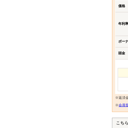
価格
年利
ボー
頭金
※返済
※
会員登
こち