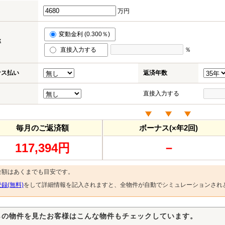
万円
変動金利 (0.300％)
率
直接入力する
％
ナス払い
返済年数
直接入力する
毎月のご返済額
ボーナス(×年2回)
117,394円
－
金額はあくまでも目安です。
録(無料)
をして詳細情報を記入されますと、全物件が自動でシミュレーションされ
らの物件を見たお客様はこんな物件もチェックしています。