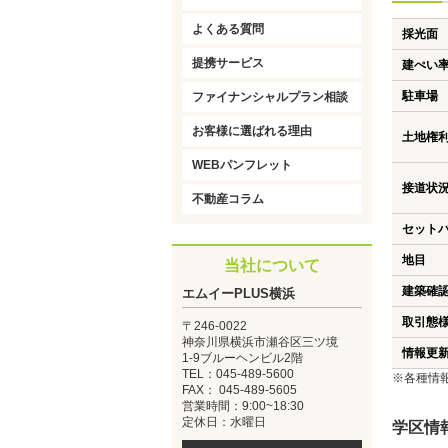
よくある質問
採光面
提携サービス
建ぺい
駐車場
ファイナンシャルプラン相談
お客様に選ばれる理由
土地権
WEBパンフレット
接道状
不動産コラム
セット
地目
当社について
建築確
エムイーPLUS横浜
取引態
〒246-0022
神奈川県横浜市瀬谷区三ツ境
情報更
1-9ブルーヘンビル2階
TEL：045-489-5600
※各種情
FAX： 045-489-5605
営業時間：9:00~18:30
定休日：水曜日
学区情