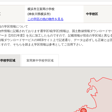
横浜市立富岡小学校
区
(神奈川県横浜市)
中学校区
この学区の他の物件を見る
報の学区情報について
物件情報に記載されております通学区域(学区)情報は、国土数値情報ダウンロードサ
データ【2021年度】を元に加工したものですので、記載情報が現在の学区域と異な
情報ダウンロードサービスのWEBサイト上で記述通り、データは必ずしも正確とは言
ますので、そちらを踏まえ学区情報は参考としてご活用下さい。
小学校学区域
富岡東中学校学区域
学