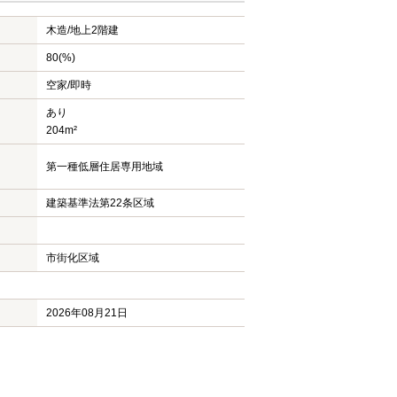
木造/
地上2階建
80(%)
空家/即時
あり
204m²
第一種低層住居専用地域
建築基準法第22条区域
市街化区域
2026年08月21日