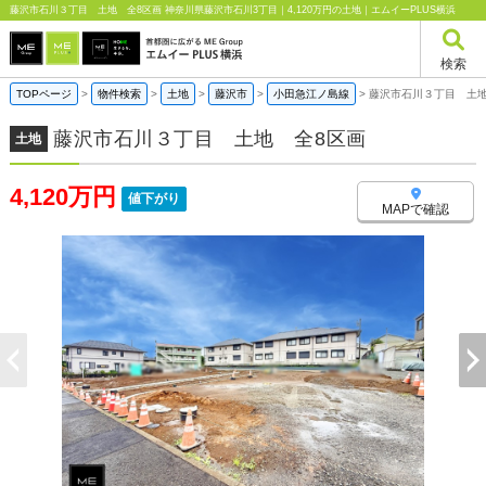
藤沢市石川３丁目 土地 全8区画 神奈川県藤沢市石川3丁目｜4,120万円の土地｜エムイーPLUS横浜
検索
TOPページ
>
物件検索
>
土地
>
藤沢市
>
小田急江ノ島線
>
藤沢市石川３丁目 土地
藤沢市石川３丁目 土地 全8区画
土地
4,120万円
値下がり
MAPで確認