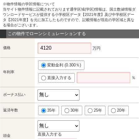
※物件情報の学区情報について
当サイト物件情報に記載されております通学区域(学区)情報は、国土数値情報ダ
ウンロードサービスが提供する小学校区データ【2021年度】及び中学校区デー
タ【2021年度】を元に加工したものですので、記載情報が現在の学区域と異な
る場合がございます。
この物件でローンシミュレーションする
価格
万円
変動金利 (0.300％)
年利率
直接入力する
％
ボーナス払い
返済年数
35年
30年
25年
20年
直接入力する
頭金