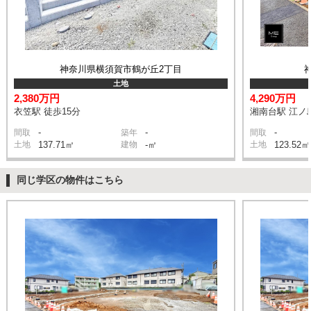
神奈川県横須賀市鶴が丘2丁目
土地
2,380万円
4,290万円
衣笠駅 徒歩15分
湘南台駅 江ノ
-
-
-
間取
築年
間取
土地
137.71㎡
建物
-㎡
土地
123.52㎡
同じ学区の物件はこちら