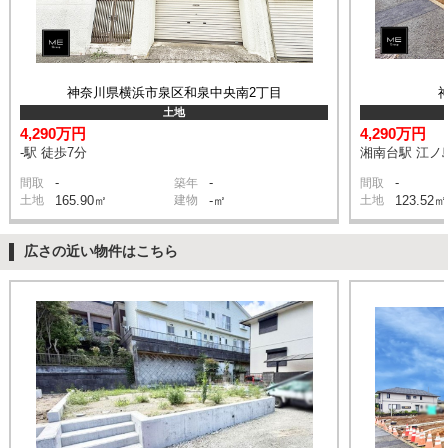
神奈川県横浜市泉区和泉中央南2丁目
土地
4,290万円
4,290万円
-駅 徒歩7分
湘南台駅 江ノ
-
-
-
間取
築年
間取
土地
165.90㎡
建物
-㎡
土地
123.52㎡
広さの近い物件はこちら