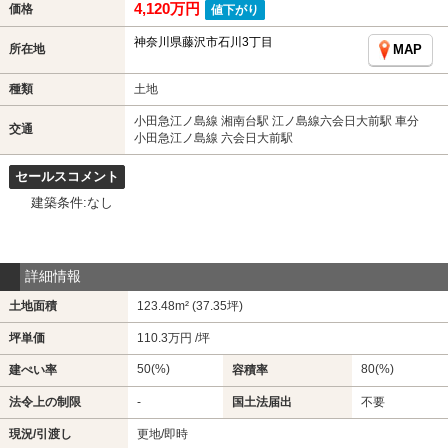
4,120万円
価格
値下がり
神奈川県藤沢市石川3丁目
所在地
MAP
種類
土地
小田急江ノ島線 湘南台駅 江ノ島線六会日大前駅 車分
交通
小田急江ノ島線 六会日大前駅
セールスコメント
建築条件:なし
詳細情報
土地面積
123.48m² (37.35坪)
坪単価
110.3万円 /坪
50(%)
80(%)
建ぺい率
容積率
法令上の制限
-
国土法届出
不要
現況/引渡し
更地/即時