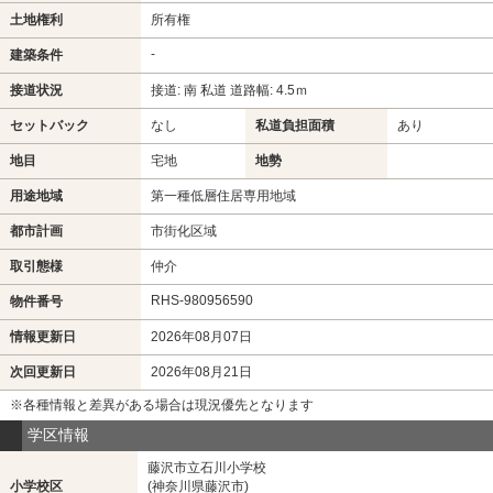
土地権利
所有権
-
建築条件
接道状況
接道: 南 私道 道路幅: 4.5ｍ
セットバック
なし
私道負担面積
あり
地目
宅地
地勢
用途地域
第一種低層住居専用地域
都市計画
市街化区域
取引態様
仲介
RHS-980956590
物件番号
情報更新日
2026年08月07日
次回更新日
2026年08月21日
※各種情報と差異がある場合は現況優先となります
学区情報
藤沢市立石川小学校
小学校区
(神奈川県藤沢市)