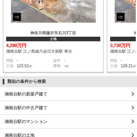
神奈川県藤沢市石川3丁目
土地
4,290万円
3,730万円
湘南台駅 江ノ島線六会日大前駅 車分
湘南台駅 江ノ
-
-
-
間取
築年
間取
土地
123.52㎡
建物
-㎡
土地
129.21㎡
類似の条件から検索
湘南台駅の新築戸建て
湘南台駅の中古戸建て
湘南台駅のマンション
湘南台駅の土地