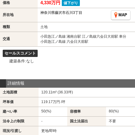
4,330万円
価格
値下がり
神奈川県藤沢市石川3丁目
所在地
MAP
種類
土地
小田急江ノ島線 湘南台駅 江ノ島線六会日大前駅 車分
交通
小田急江ノ島線 六会日大前駅
セールスコメント
建築条件:なし
詳細情報
土地面積
120.11m² (36.33坪)
坪単価
119.17万円 /坪
50(%)
80(%)
建ぺい率
容積率
法令上の制限
-
国土法届出
不要
現況/引渡し
更地/即時