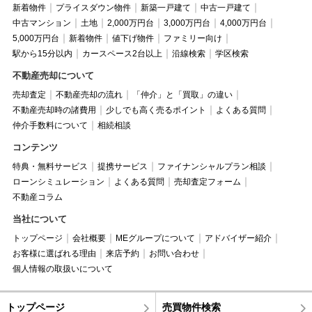
新着物件
プライスダウン物件
新築一戸建て
中古一戸建て
中古マンション
土地
2,000万円台
3,000万円台
4,000万円台
5,000万円台
新着物件
値下げ物件
ファミリー向け
駅から15分以内
カースペース2台以上
沿線検索
学区検索
不動産売却について
売却査定
不動産売却の流れ
「仲介」と「買取」の違い
不動産売却時の諸費用
少しでも高く売るポイント
よくある質問
仲介手数料について
相続相談
コンテンツ
特典・無料サービス
提携サービス
ファイナンシャルプラン相談
ローンシミュレーション
よくある質問
売却査定フォーム
不動産コラム
当社について
トップページ
会社概要
MEグループについて
アドバイザー紹介
お客様に選ばれる理由
来店予約
お問い合わせ
個人情報の取扱いについて
トップページ
売買物件検索