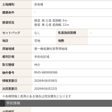
土地権利
所有権
-
建築条件
接道: 南 公道 道路幅: 6ｍ
接道状況
接道: 東 公道 道路幅: 12ｍ
セットバック
なし
私道負担面積
-
地目
宅地
地勢
用途地域
第一種低層住居専用地域
都市計画
市街化区域
取引態様
仲介
RHS-980956586
物件番号
情報更新日
2026年08月08日
次回更新日
2026年08月22日
※各種情報と差異がある場合は現況優先となります
学区情報
小学校区