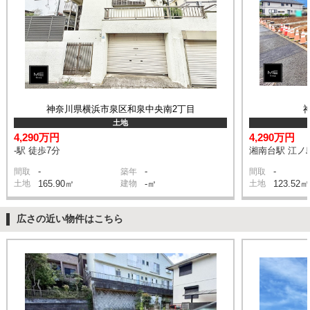
神奈川県横浜市泉区和泉中央南2丁目
土地
4,290万円
4,290万円
-駅 徒歩7分
湘南台駅 江ノ
-
-
-
間取
築年
間取
土地
165.90㎡
建物
-㎡
土地
123.52㎡
広さの近い物件はこちら