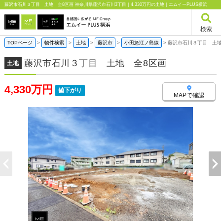
藤沢市石川３丁目 土地 全8区画 神奈川県藤沢市石川3丁目｜4,330万円の土地｜エムイーPLUS横浜
検索
TOPページ
>
物件検索
>
土地
>
藤沢市
>
小田急江ノ島線
>
藤沢市石川３丁目 土地
藤沢市石川３丁目 土地 全8区画
土地
4,330万円
値下がり
MAPで確認