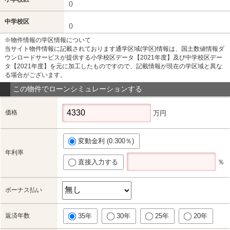
()
中学校区
()
※物件情報の学区情報について
当サイト物件情報に記載されております通学区域(学区)情報は、国土数値情報ダ
ウンロードサービスが提供する小学校区データ【2021年度】及び中学校区デー
タ【2021年度】を元に加工したものですので、記載情報が現在の学区域と異な
る場合がございます。
この物件でローンシミュレーションする
価格
万円
変動金利 (0.300％)
年利率
直接入力する
％
ボーナス払い
返済年数
35年
30年
25年
20年