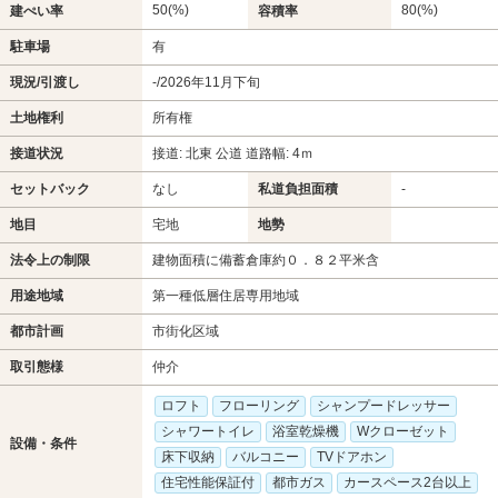
50(%)
80(%)
建ぺい率
容積率
駐車場
有
現況/引渡し
-/2026年11月下旬
土地権利
所有権
接道状況
接道: 北東 公道 道路幅: 4ｍ
セットバック
なし
私道負担面積
-
地目
宅地
地勢
法令上の制限
建物面積に備蓄倉庫約０．８２平米含
用途地域
第一種低層住居専用地域
都市計画
市街化区域
取引態様
仲介
ロフト
フローリング
シャンプードレッサー
シャワートイレ
浴室乾燥機
Wクローゼット
設備・条件
床下収納
バルコニー
TVドアホン
住宅性能保証付
都市ガス
カースペース2台以上