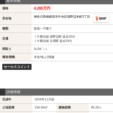
基本情報
4,280万円
価格
神奈川県相模原市中央区淵野辺本町5丁目
所在地
MAP
種類
新築一戸建て
ＪＲ横浜線 淵野辺駅 徒歩20分
交通
ＪＲ横浜線 古淵駅 徒歩29分
間取り
3LDK（-）
構造/階数
木造/地上2階建
セールスコメント
詳細情報
完成年
2026年11月築
土地面積
106.46m²
建物面積
85.28㎡