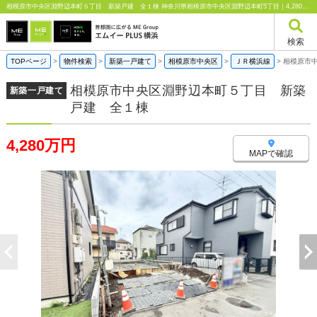
相模原市中央区淵野辺本町５丁目 新築戸建 全１棟 神奈川県相模原市中央区淵野辺本町5丁目｜4,280万円の新築一戸建て｜エムイーPLUS横浜
検索
TOPページ
>
物件検索
>
新築一戸建て
>
相模原市中央区
>
ＪＲ横浜線
>
相模原市
相模原市中央区淵野辺本町５丁目 新築
新築一戸建て
戸建 全１棟
4,280万円
MAPで確認