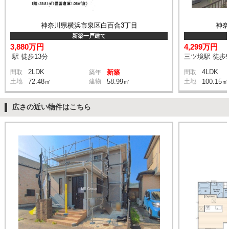
神奈川県横浜市泉区白百合3丁目
神
新築一戸建て
3,880万円
4,299万円
-駅 徒歩13分
三ツ境駅 徒歩
2LDK
4LDK
間取
築年
新築
間取
土地
72.48㎡
建物
58.99㎡
土地
100.15㎡
広さの近い物件はこちら