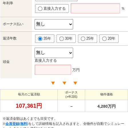
年利率
直接入力する
％
ボーナス払い
返済年数
35年
30年
25年
20年
直接入力する
頭金
万円
ボーナス
毎月のご返済額
物件価格
(×年2回)
107,361円
－
4,280万円
※返済金額はあくまでも目安です。
※
会員登録(無料)
をして詳細情報を記入されますと、全物件が自動でシミュレー