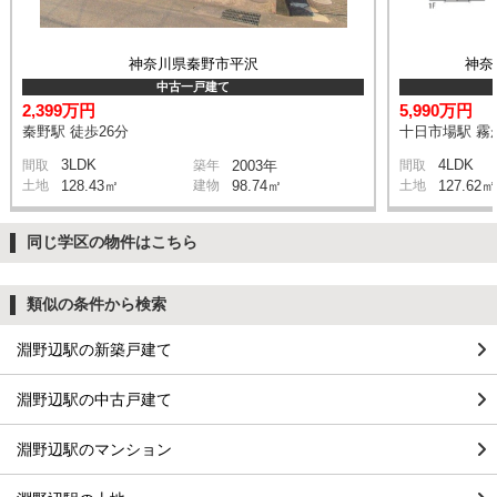
神奈川県秦野市平沢
神奈
中古一戸建て
2,399万円
5,990万円
秦野駅 徒歩26分
十日市場駅 霧が
3LDK
4LDK
間取
築年
2003年
間取
土地
128.43㎡
建物
98.74㎡
土地
127.62㎡
同じ学区の物件はこちら
類似の条件から検索
淵野辺駅の新築戸建て
淵野辺駅の中古戸建て
淵野辺駅のマンション