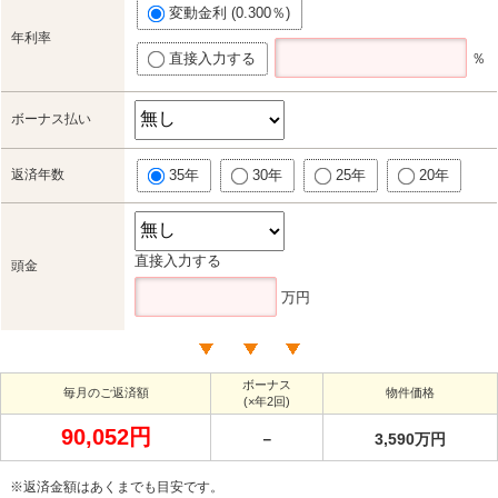
変動金利 (0.300％)
年利率
直接入力する
％
ボーナス払い
返済年数
35年
30年
25年
20年
直接入力する
頭金
万円
ボーナス
毎月のご返済額
物件価格
(×年2回)
90,052円
－
3,590万円
※返済金額はあくまでも目安です。