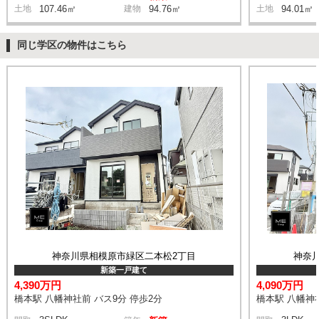
土地
107.46㎡
建物
94.76㎡
土地
94.01㎡
同じ学区の物件はこちら
神奈川県相模原市緑区二本松2丁目
神奈
新築一戸建て
4,390万円
4,090万円
橋本駅 八幡神社前 バス9分 停歩2分
橋本駅 八幡神社