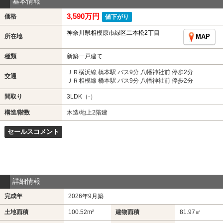
基本情報
3,590万円
価格
値下がり
神奈川県相模原市緑区二本松2丁目
所在地
MAP
種類
新築一戸建て
ＪＲ横浜線 橋本駅 バス9分 八幡神社前 停歩2分
交通
ＪＲ相模線 橋本駅 バス9分 八幡神社前 停歩2分
間取り
3LDK（-）
構造/階数
木造/地上2階建
セールスコメント
詳細情報
完成年
2026年9月築
土地面積
100.52m²
建物面積
81.97㎡