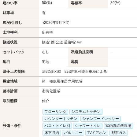
50(%)
80(%)
建ぺい率
容積率
駐車場
有
現況/引渡し
-/2026年9月下旬
土地権利
所有権
接道状況
接道: 西 公道 道路幅: 4ｍ
セットバック
なし
私道負担面積
-
地目
宅地
地勢
法令上の制限
法22条区域 2台駐車可能※車種による
用途地域
第一種低層住居専用地域
都市計画
市街化区域
取引態様
仲介
フローリング
システムキッチン
カウンターキッチン
シャンプードレッサー
設備・条件
バス・トイレ別
シャワートイレ
室内洗濯機置場
床下収納
バルコニー
TVドアホン
都市ガス