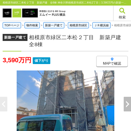
相模原市緑区二本松２丁目 新築戸建 全8棟 神奈川県相模原市緑区二本松2丁目｜3,590万円の新築一戸建て｜エムイーPLUS横浜
検索
TOPページ
>
物件検索
>
新築一戸建て
>
相模原市緑区
>
ＪＲ横浜線
>
相模原市緑
相模原市緑区二本松２丁目 新築戸建
新築一戸建て
全8棟
3,590万円
値下がり
MAPで確認