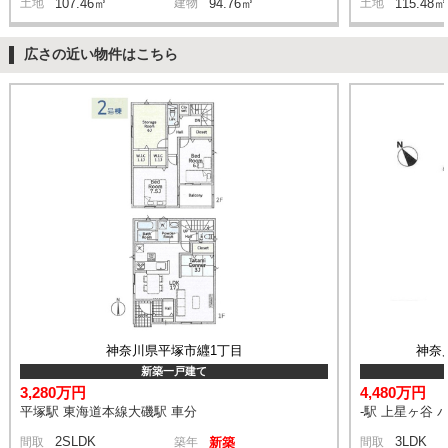
土地
107.46㎡
建物
94.76㎡
土地
115.48㎡
広さの近い物件はこちら
神奈川県平塚市纒1丁目
神奈
新築一戸建て
3,280万円
4,480万円
平塚駅 東海道本線大磯駅 車分
-駅 上星ヶ谷 
2SLDK
3LDK
間取
築年
新築
間取