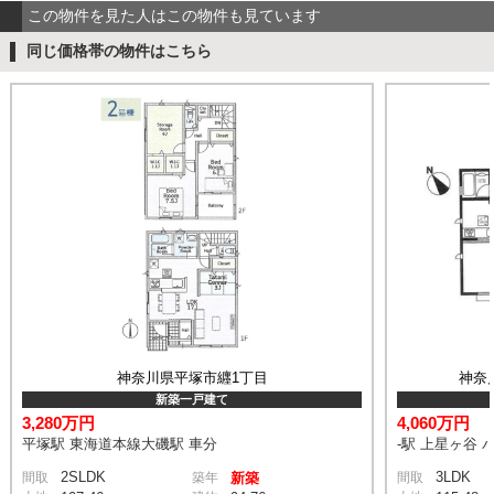
この物件を見た人はこの物件も見ています
同じ価格帯の物件はこちら
神奈川県平塚市纒1丁目
神奈
新築一戸建て
3,280万円
4,060万円
平塚駅 東海道本線大磯駅 車分
-駅 上星ヶ谷 
2SLDK
3LDK
間取
築年
新築
間取