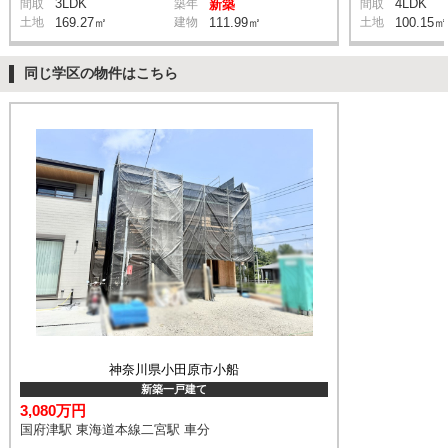
3LDK
4LDK
間取
築年
新築
間取
土地
169.27㎡
建物
111.99㎡
土地
100.15㎡
同じ学区の物件はこちら
神奈川県小田原市小船
新築一戸建て
3,080万円
国府津駅 東海道本線二宮駅 車分