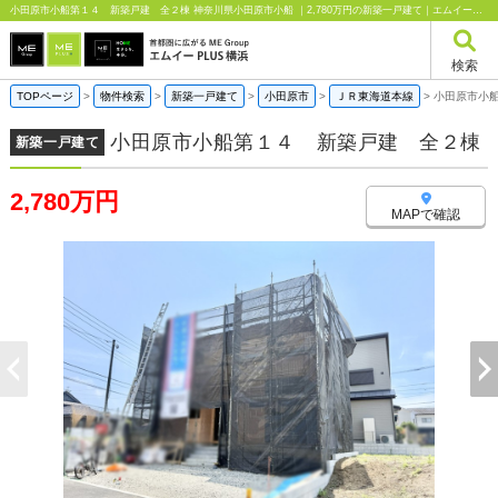
小田原市小船第１４ 新築戸建 全２棟 神奈川県小田原市小船 ｜2,780万円の新築一戸建て｜エムイーPLUS横浜
検索
TOPページ
>
物件検索
>
新築一戸建て
>
小田原市
>
ＪＲ東海道本線
>
小田原市小
小田原市小船第１４ 新築戸建 全２棟
新築一戸建て
2,780万円
MAPで確認