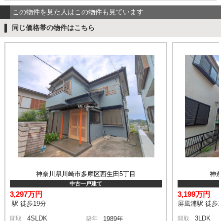
この物件を見た人はこの物件も見ています
同じ価格帯の物件はこちら
神奈川県川崎市多摩区西生田5丁目
神
中古一戸建て
3,297万円
3,199万円
-駅 徒歩19分
屏風浦駅 徒歩1
4SLDK
3LDK
間取
築年
1989年
間取