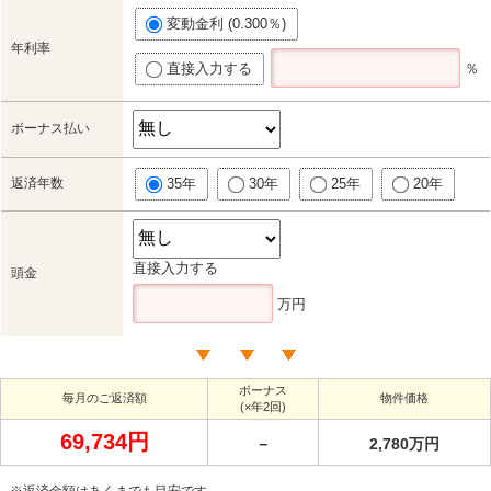
変動金利 (0.300％)
年利率
直接入力する
％
ボーナス払い
返済年数
35年
30年
25年
20年
直接入力する
頭金
万円
ボーナス
毎月のご返済額
物件価格
(×年2回)
69,734円
－
2,780万円
※返済金額はあくまでも目安です。