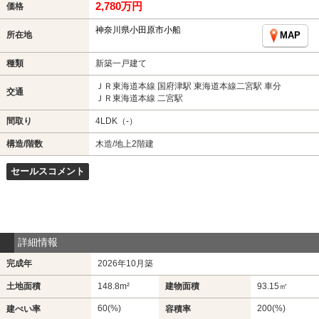
2,780万円
価格
神奈川県小田原市小船
所在地
MAP
種類
新築一戸建て
ＪＲ東海道本線 国府津駅 東海道本線二宮駅 車分
交通
ＪＲ東海道本線 二宮駅
間取り
4LDK（-）
構造/階数
木造/地上2階建
セールスコメント
詳細情報
完成年
2026年10月築
土地面積
148.8m²
建物面積
93.15㎡
60(%)
200(%)
建ぺい率
容積率