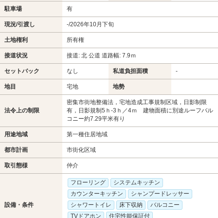
駐車場
有
現況/引渡し
-/2026年10月下旬
土地権利
所有権
接道状況
接道: 北 公道 道路幅: 7.9ｍ
セットバック
なし
私道負担面積
-
地目
宅地
地勢
密集市街地整備法，宅地造成工事規制区域，日影制限
法令上の制限
有，日影規制5ｈ-3ｈ／4ｍ 建物面積に別途ルーフバル
コニー約7.29平米有り
用途地域
第一種住居地域
都市計画
市街化区域
取引態様
仲介
フローリング
システムキッチン
カウンターキッチン
シャンプードレッサー
設備・条件
シャワートイレ
床下収納
バルコニー
TVドアホン
住宅性能保証付