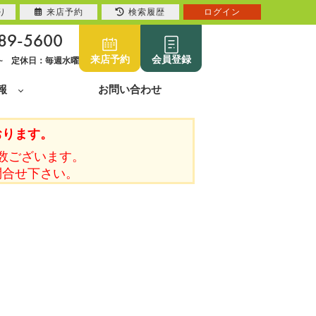
り
来店予約
検索履歴
ログイン
89-5600
来店予約
会員登録
0~ 定休日：毎週水曜
報
お問い合わせ
おります。
数ございます。
問合せ下さい。