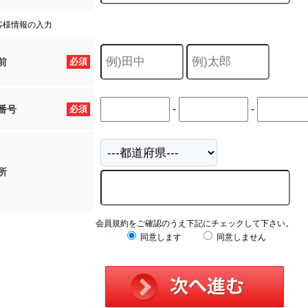
客様情報の入力
前
必須
-
-
番号
必須
所
会員規約をご確認のうえ下記にチェックして下さい。
同意します
同意しません