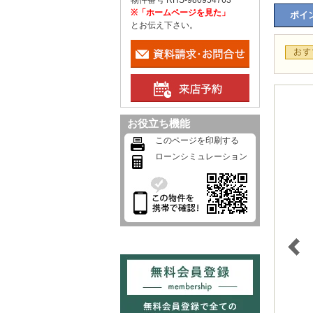
物件番号 RHS-980954763
※「ホームページを見た」
ポイン
とお伝え下さい。
お役立ち機能
このページを印刷する
ローンシミュレーション