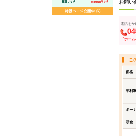
お問い
電話をか
04
「ホーム
こ
価格
年利
ボー
頭金