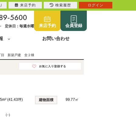
り
来店予約
検索履歴
ログイン
89-5600
来店予約
会員登録
0~ 定休日：毎週水曜
報
お問い合わせ
丁目 新築戸建 全２棟
95m² (41.43坪)
99.77㎡
建物面積
K （-）