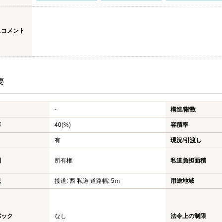
スコメント
要
-
構造/階数
率
40(%)
容積率
有
現況/引渡し
利
所有権
私道負担面積
況
接道: 西 私道 道路幅: 5ｍ
用途地域
バック
なし
法令上の制限