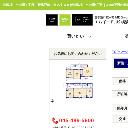
武蔵村山市学園４丁目 新築戸建 全２棟 東京都武蔵村山市学園4丁目｜3,790万円の新
買いたい
TOPページ
お気軽にお問い合わせください
新築一
価格
所在地
築年月
交通
045-489-5600