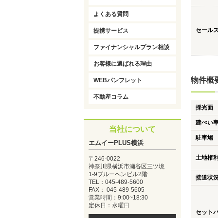
よくある質問
セール
提携サービス
ファイナンシャルプラン相談
お客様に選ばれる理由
物件概
WEBパンフレット
不動産コラム
採光面
建ぺい
当社について
駐車場
エムイーPLUS横浜
土地権
〒246-0022
神奈川県横浜市瀬谷区三ツ境
1-9ブルーヘンビル2階
接道状
TEL：045-489-5600
FAX： 045-489-5605
営業時間：9:00~18:30
定休日：水曜日
セット