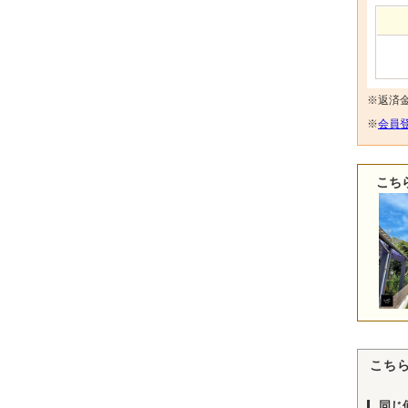
※返済
※
会員登
こち
こち
同じ