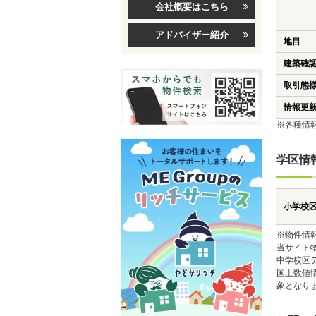
会社概要はこちら
アドバイザー紹介
地目
建築確
取引態
情報更
※各種情
学区情
小学校
※物件情
当サイト
中学校区
国土数値
象となり