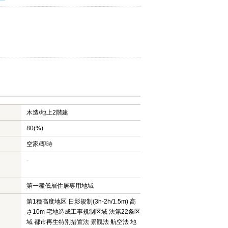
木造/
地上2階建
80(%)
空家/即時
-
第一種低層住居専用地域
第1種高度地区 日影規制(3h-2h/1.5m) 高
さ10m 宅地造成工事規制区域 法第22条区
域 都市再生特別措置法 景観法 航空法 地