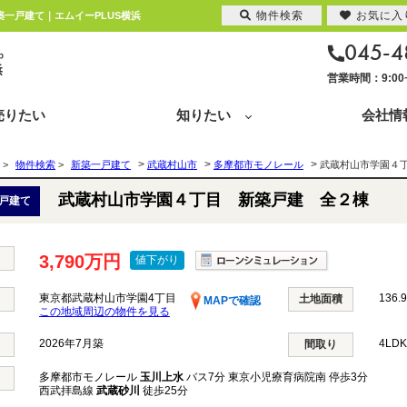
物件検索
お気に入
築一戸建て｜エムイーPLUS横浜
045-4
営業時間：9:0
売りたい
知りたい
会社情
>
>
>
>
物件検索
>
新築一戸建て
武蔵村山市
多摩都市モノレール
武蔵村山市学園４
武蔵村山市学園４丁目 新築戸建 全２棟
戸建て
3,790万円
値下がり
東京都武蔵村山市学園4丁目
136.
土地面積
MAPで確認
この地域周辺の物件を見る
2026年7月築
4LD
間取り
多摩都市モノレール
玉川上水
バス7分 東京小児療育病院南 停歩3分
西武拝島線
武蔵砂川
徒歩25分