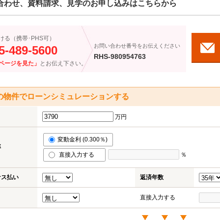
合わせ、資料請求、見学のお申し込みはこちらから
ける（携帯･PHS可）
お問い合わせ番号をお伝えください
5-489-5600
RHS-980954763
ページを見た」
とお伝え下さい。
の物件でローンシミュレーションする
万円
変動金利 (0.300％)
率
直接入力する
％
ナス払い
返済年数
直接入力する