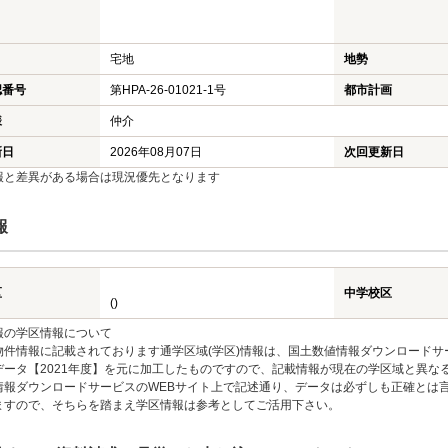
宅地
地勢
認番号
第HPA-26-01021-1号
都市計画
様
仲介
新日
2026年08月07日
次回更新日
報と差異がある場合は現況優先となります
報
区
中学校区
()
報の学区情報について
物件情報に記載されております通学区域(学区)情報は、国土数値情報ダウンロードサ
データ【2021年度】を元に加工したものですので、記載情報が現在の学区域と異な
情報ダウンロードサービスのWEBサイト上で記述通り、データは必ずしも正確とは言
ますので、そちらを踏まえ学区情報は参考としてご活用下さい。