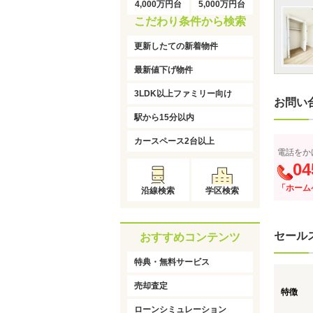
4,000万円台
5,000万円台
こだわり条件から検索
更新したての新着物件
最新値下げ物件
3LDK以上ファミリー向け
お問い
駅から15分以内
カースペース2台以上
電話をか
04
「ホーム
沿線検索
学区検索
セール
おすすめコンテンツ
特典・無料サービス
売却査定
特徴
ローンシミュレーション