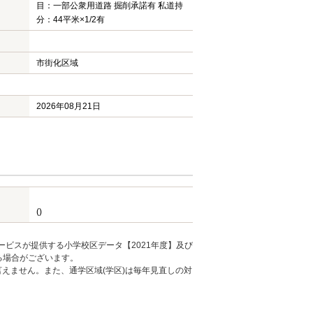
目：一部公衆用道路 掘削承諾有 私道持
分：44平米×1/2有
市街化区域
2026年08月21日
()
ービスが提供する小学校区データ【2021年度】及び
る場合がございます。
えません。また、通学区域(学区)は毎年見直しの対