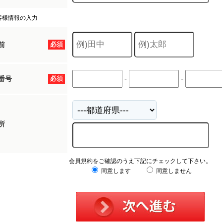
客様情報の入力
前
必須
-
-
番号
必須
所
会員規約をご確認のうえ下記にチェックして下さい。
同意します
同意しません