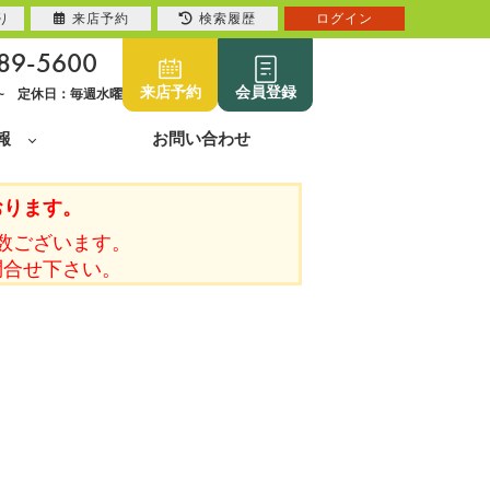
り
来店予約
検索履歴
ログイン
89-5600
来店予約
会員登録
0~ 定休日：毎週水曜
報
お問い合わせ
おります。
数ございます。
問合せ下さい。