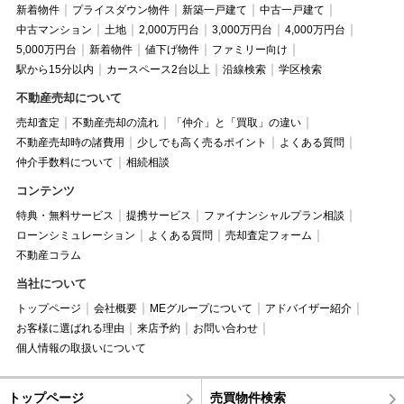
新着物件
プライスダウン物件
新築一戸建て
中古一戸建て
中古マンション
土地
2,000万円台
3,000万円台
4,000万円台
5,000万円台
新着物件
値下げ物件
ファミリー向け
駅から15分以内
カースペース2台以上
沿線検索
学区検索
不動産売却について
売却査定
不動産売却の流れ
「仲介」と「買取」の違い
不動産売却時の諸費用
少しでも高く売るポイント
よくある質問
仲介手数料について
相続相談
コンテンツ
特典・無料サービス
提携サービス
ファイナンシャルプラン相談
ローンシミュレーション
よくある質問
売却査定フォーム
不動産コラム
当社について
トップページ
会社概要
MEグループについて
アドバイザー紹介
お客様に選ばれる理由
来店予約
お問い合わせ
個人情報の取扱いについて
トップページ
売買物件検索