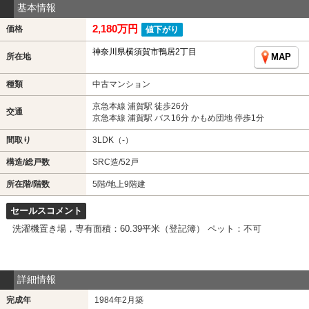
基本情報
2,180万円
価格
値下がり
神奈川県横須賀市鴨居2丁目
所在地
MAP
種類
中古マンション
京急本線 浦賀駅 徒歩26分
交通
京急本線 浦賀駅 バス16分 かもめ団地 停歩1分
間取り
3LDK（-）
構造/総戸数
SRC造/52戸
所在階/階数
5階/地上9階建
セールスコメント
洗濯機置き場，専有面積：60.39平米（登記簿） ペット：不可
詳細情報
完成年
1984年2月築