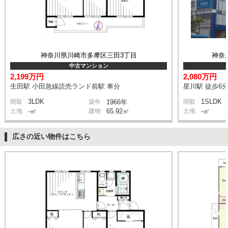
神奈川県川崎市多摩区三田3丁目
神奈
中古マンション
2,199万円
2,080万円
生田駅 小田急線読売ランド前駅 車分
星川駅 徒歩6
3LDK
1SLDK
間取
築年
1966年
間取
土地
-㎡
建物
65.92㎡
土地
-㎡
広さの近い物件はこちら