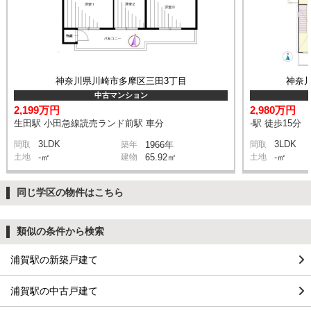
神奈川県川崎市多摩区三田3丁目
神奈
中古マンション
2,199万円
2,980万円
生田駅 小田急線読売ランド前駅 車分
-駅 徒歩15分
3LDK
3LDK
間取
築年
1966年
間取
土地
-㎡
建物
65.92㎡
土地
-㎡
同じ学区の物件はこちら
類似の条件から検索
浦賀駅の新築戸建て
浦賀駅の中古戸建て