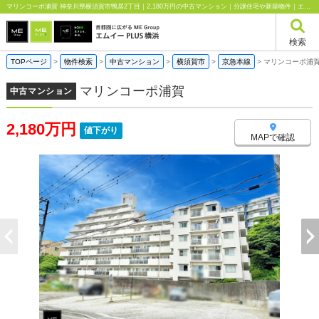
マリンコーポ浦賀 神奈川県横須賀市鴨居2丁目｜2,180万円の中古マンション｜分譲住宅や新築物件｜エムイーPLUS横浜
検索
TOPページ
>
物件検索
>
中古マンション
>
横須賀市
>
京急本線
>
マリンコーポ浦
マリンコーポ浦賀
中古マンション
2,180万円
値下がり
MAPで確認