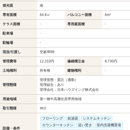
採光面
南
専有面積
64.8㎡
バルコニー面積
6m²
-
-
テラス面積
専用庭面積
-
駐車場
-
駐輪場
現況/引渡し
空家/即時
管理費等
12,310円
修繕積立金
8,730円
土地権利
所有権
建物権利
-
管理形態：委託（通勤）
管理態様
管理組合：あり
管理会社：日本ハウズイング株式会社
用途地域
第一種中高層住居専用地域
取引態様
仲介
フローリング
給湯器
システムキッチン
カウンターキッチン
追い焚き
室内洗濯機置場
設備・条件