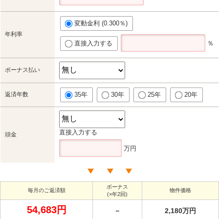
変動金利 (0.300％)
年利率
直接入力する
％
ボーナス払い
返済年数
35年
30年
25年
20年
直接入力する
頭金
万円
ボーナス
毎月のご返済額
物件価格
(×年2回)
54,683円
－
2,180万円