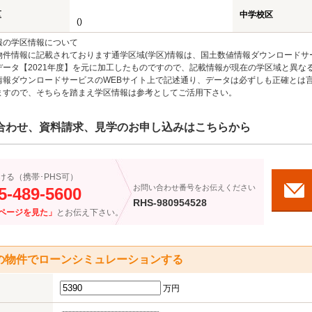
区
中学校区
()
報の学区情報について
物件情報に記載されております通学区域(学区)情報は、国土数値情報ダウンロードサ
データ【2021年度】を元に加工したものですので、記載情報が現在の学区域と異な
情報ダウンロードサービスのWEBサイト上で記述通り、データは必ずしも正確とは言
ますので、そちらを踏まえ学区情報は参考としてご活用下さい。
合わせ、資料請求、見学のお申し込みはこちらから
ける（携帯･PHS可）
お問い合わせ番号をお伝えください
5-489-5600
RHS-980954528
ページを見た」
とお伝え下さい。
の物件でローンシミュレーションする
万円