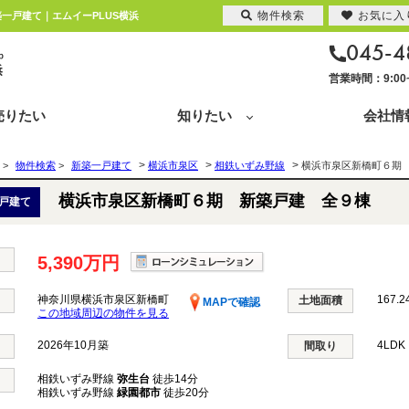
物件検索
お気に入
築一戸建て｜エムイーPLUS横浜
045-4
営業時間：9:0
売りたい
知りたい
会社情
>
>
>
>
物件検索
>
新築一戸建て
横浜市泉区
相鉄いずみ野線
横浜市泉区新橋町６期
横浜市泉区新橋町６期 新築戸建 全９棟
戸建て
5,390万円
神奈川県横浜市泉区新橋町
167.2
土地面積
MAPで確認
この地域周辺の物件を見る
2026年10月築
4LD
間取り
相鉄いずみ野線
弥生台
徒歩14分
相鉄いずみ野線
緑園都市
徒歩20分