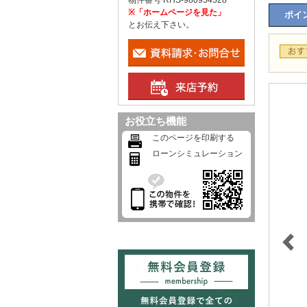
物件番号 RHS-980954528
※「ホームページを見た」
ポイン
とお伝え下さい。
お役立ち機能
このページを印刷する
ローンシミュレーション