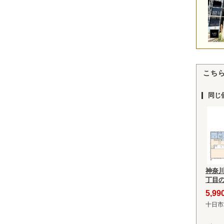
こち
同じ
神奈
丁目
5,9
十日市