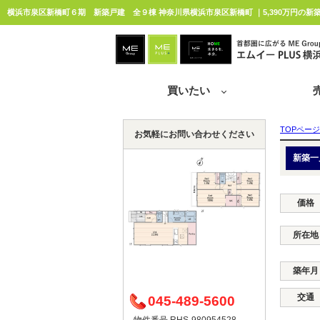
横浜市泉区新橋町６期 新築戸建 全９棟 神奈川県横浜市泉区新橋町 ｜5,390万円の新
買いたい
TOPページ
お気軽にお問い合わせください
新築一
価格
所在地
築年月
交通
045-489-5600