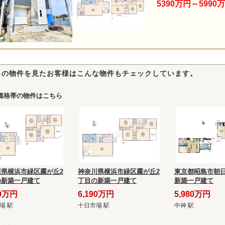
5390万円～5990
らの物件を見たお客様はこんな物件もチェックしています。
価格帯の物件はこちら
川県横浜市緑区霧が丘2
神奈川県横浜市緑区霧が丘2
東京都昭島市朝日
の新築一戸建て
丁目の新築一戸建て
新築一戸建て
90万円
6,190万円
5,980万円
場 駅
十日市場 駅
中神 駅