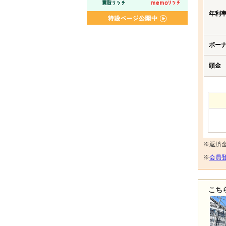
年利
ボー
頭金
※返済
※
会員登
こち