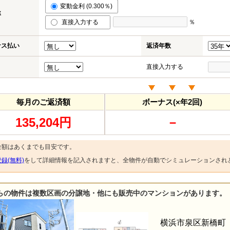
変動金利 (0.300％)
率
直接入力する
％
ナス払い
返済年数
直接入力する
毎月のご返済額
ボーナス(×年2回)
135,204円
－
金額はあくまでも目安です。
録(無料)
をして詳細情報を記入されますと、全物件が自動でシミュレーションされ
らの物件は複数区画の分譲地・他にも販売中のマンションがあります。
横浜市泉区新橋町