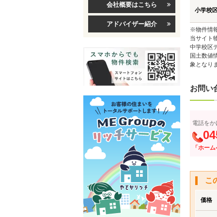
会社概要はこちら
小学校
アドバイザー紹介
※物件情
当サイト
中学校区
国土数値
象となり
お問い
電話をか
04
「ホーム
こ
価格