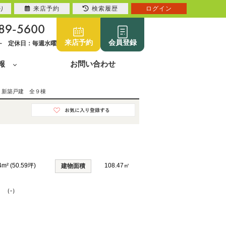
り
来店予約
検索履歴
ログイン
89-5600
来店予約
会員登録
0~ 定休日：毎週水曜
報
お問い合わせ
 新築戸建 全９棟
4m² (50.59坪)
108.47㎡
建物面積
K （-）