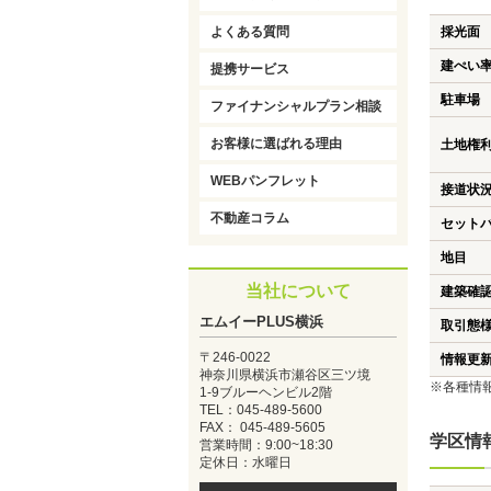
よくある質問
採光面
建ぺい
提携サービス
駐車場
ファイナンシャルプラン相談
お客様に選ばれる理由
土地権
WEBパンフレット
接道状
不動産コラム
セット
地目
当社について
建築確
エムイーPLUS横浜
取引態
〒246-0022
情報更
神奈川県横浜市瀬谷区三ツ境
※各種情
1-9ブルーヘンビル2階
TEL：045-489-5600
FAX： 045-489-5605
学区情
営業時間：9:00~18:30
定休日：水曜日