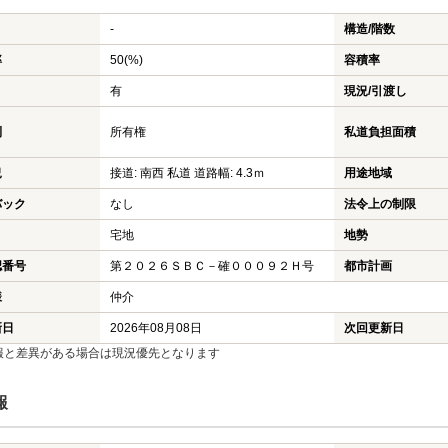
-
構造/階数
率
50(%)
容積率
有
現況/引渡し
利
所有権
私道負担面積
況
接道: 南西 私道 道路幅: 4.3ｍ
用途地域
バック
なし
法令上の制限
宅地
地勢
認番号
第２０２６ＳＢＣ－確０００９２Ｈ号
都市計画
様
仲介
新日
2026年08月08日
次回更新日
報と差異がある場合は現況優先となります
報