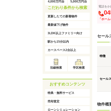
4,000万円台
5,000万円台
電話をか
こだわり条件から検索
04
更新したての新着物件
「ホーム
最新値下げ物件
3LDK以上ファミリー向け
セール
駅から15分以内
カースペース2台以上
特徴
沿線検索
学区検索
セール
おすすめコンテンツ
特典・無料サービス
売却査定
物件概
ローンシミュレーション