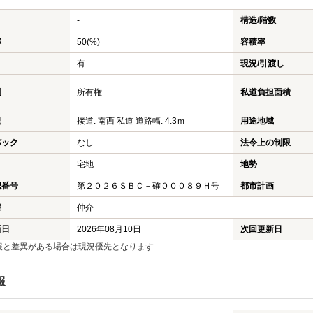
-
構造/階数
率
50(%)
容積率
有
現況/引渡し
利
所有権
私道負担面積
況
接道: 南西 私道 道路幅: 4.3ｍ
用途地域
バック
なし
法令上の制限
宅地
地勢
認番号
第２０２６ＳＢＣ－確０００８９Ｈ号
都市計画
様
仲介
新日
2026年08月10日
次回更新日
報と差異がある場合は現況優先となります
報