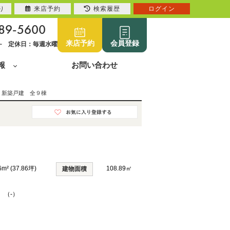
り
来店予約
検索履歴
ログイン
89-5600
来店予約
会員登録
0~ 定休日：毎週水曜
報
お問い合わせ
 新築戸建 全９棟
6m² (37.86坪)
108.89㎡
建物面積
K （-）