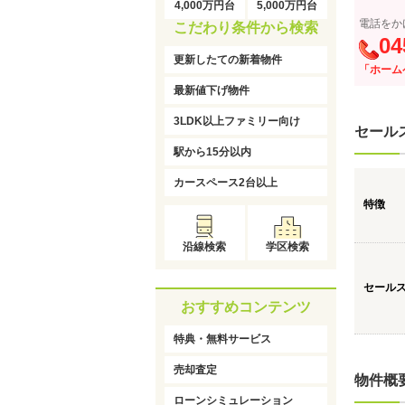
4,000万円台
5,000万円台
電話をか
こだわり条件から検索
04
更新したての新着物件
「ホーム
最新値下げ物件
3LDK以上ファミリー向け
セール
駅から15分以内
カースペース2台以上
特徴
沿線検索
学区検索
セール
おすすめコンテンツ
特典・無料サービス
売却査定
物件概
ローンシミュレーション