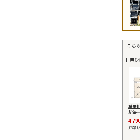
こち
同じ
神奈
新築
4,7
戸塚 