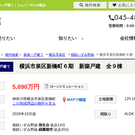
物件検索
お気に入
築一戸建て｜エムイーPLUS横浜
045-4
営業時間：9:0
売りたい
知りたい
会社情
>
>
>
>
物件検索
>
新築一戸建て
横浜市泉区
相鉄いずみ野線
横浜市泉区新橋町６期
横浜市泉区新橋町６期 新築戸建 全９棟
戸建て
5,690万円
神奈川県横浜市泉区新橋町
125.1
土地面積
MAPで確認
この地域周辺の物件を見る
2026年10月築
4LD
間取り
相鉄いずみ野線
弥生台
徒歩14分
相鉄いずみ野線
緑園都市
徒歩20分