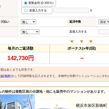
変動金利 (0.300％)
率
直接入力する
％
ナス払い
返済年数
直接入力する
毎月のご返済額
ボーナス(×年2回)
142,730円
－
金額はあくまでも目安です。
録(無料)
をして詳細情報を記入されますと、全物件が自動でシミュレーションされ
らの物件は複数区画の分譲地・他にも販売中のマンションがあります。
横浜市泉区新橋町