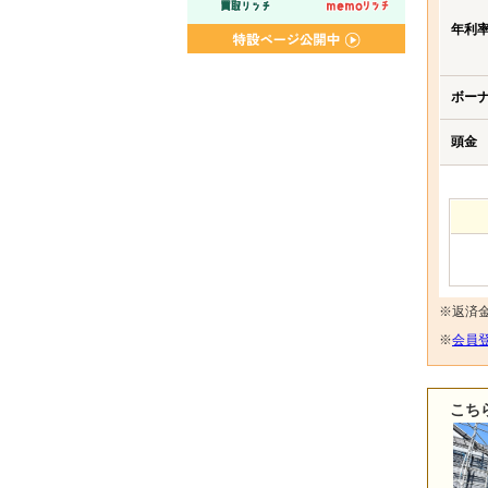
年利
ボー
頭金
※返済
※
会員登
こち