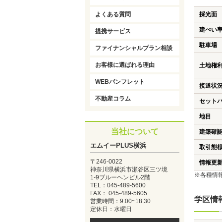
よくある質問
採光面
建ぺい
提携サービス
駐車場
ファイナンシャルプラン相談
お客様に選ばれる理由
土地権
WEBパンフレット
接道状
不動産コラム
セット
地目
当社について
建築確
エムイーPLUS横浜
取引態
〒246-0022
情報更
神奈川県横浜市瀬谷区三ツ境
※各種情
1-9ブルーヘンビル2階
TEL：045-489-5600
FAX： 045-489-5605
学区情
営業時間：9:00~18:30
定休日：水曜日