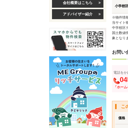
会社概要はこちら
小学校
アドバイザー紹介
※物件情
当サイト
中学校区
国土数値
象となり
お問い
電話をか
04
「ホーム
こ
価格