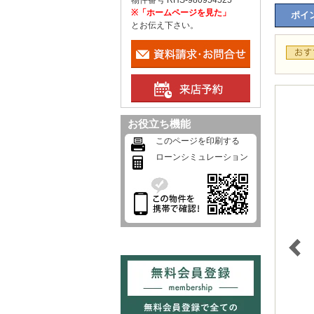
物件番号 RHS-980954525
※「ホームページを見た」
ポイン
とお伝え下さい。
お役立ち機能
このページを印刷する
ローンシミュレーション