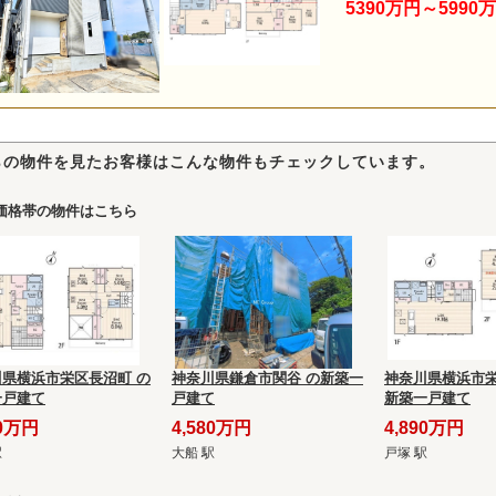
5390万円～5990
らの物件を見たお客様はこんな物件もチェックしています。
価格帯の物件はこちら
川県横浜市栄区長沼町 の
神奈川県鎌倉市関谷 の新築一
神奈川県横浜市栄
一戸建て
戸建て
新築一戸建て
90万円
4,580万円
4,890万円
駅
大船 駅
戸塚 駅