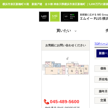
横浜市泉区新橋町６期 新築戸建 全９棟 神奈川県横浜市泉区新橋町 ｜5,690万円の新
買いたい
TOPページ
お気軽にお問い合わせください
新築一
価格
所在地
築年月
交通
045-489-5600