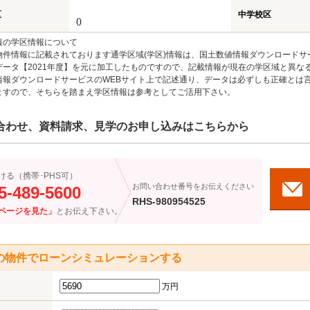
区
中学校区
()
報の学区情報について
物件情報に記載されております通学区域(学区)情報は、国土数値情報ダウンロードサ
データ【2021年度】を元に加工したものですので、記載情報が現在の学区域と異な
情報ダウンロードサービスのWEBサイト上で記述通り、データは必ずしも正確とは言
ますので、そちらを踏まえ学区情報は参考としてご活用下さい。
合わせ、資料請求、見学のお申し込みはこちらから
ける（携帯･PHS可）
お問い合わせ番号をお伝えください
5-489-5600
RHS-980954525
ページを見た」
とお伝え下さい。
の物件でローンシミュレーションする
万円