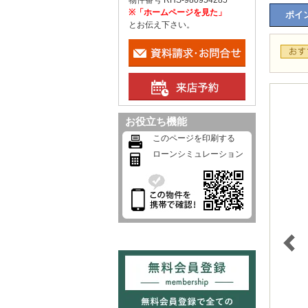
物件番号 RHS-980954285
※「ホームページを見た」
ポイン
とお伝え下さい。
お役立ち機能
このページを印刷する
ローンシミュレーション