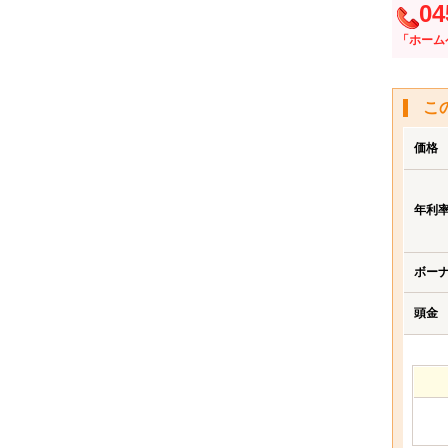
04
「ホーム
こ
価格
年利
ボー
頭金