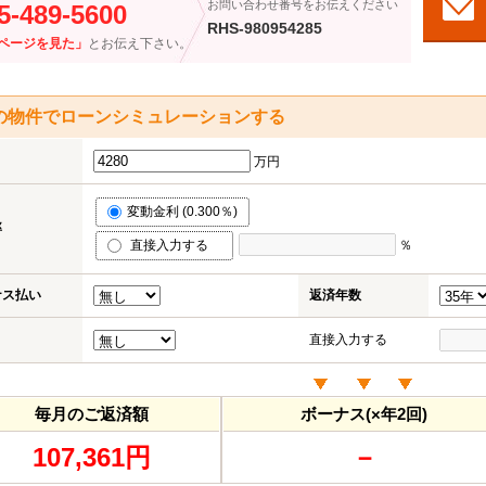
お問い合わせ番号をお伝えください
5-489-5600
RHS-980954285
ページを見た」
とお伝え下さい。
の物件でローンシミュレーションする
万円
変動金利 (0.300％)
率
直接入力する
％
ナス払い
返済年数
直接入力する
毎月のご返済額
ボーナス(×年2回)
107,361円
－