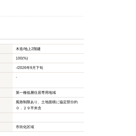
木造/
地上2階建
100(%)
-/2026年9月下旬
-
第一種低層住居専用地域
風致制限あり、土地面積に協定部分約
０．２９平米含
市街化区域