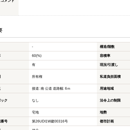
スコメント
要
-
構造/階数
率
60(%)
容積率
有
現況/引渡し
利
所有権
私道負担面積
況
接道: 南 公道 道路幅: 6ｍ
用途地域
バック
なし
法令上の制限
宅地
地勢
認番号
第26UDI1W建00316号
都市計画