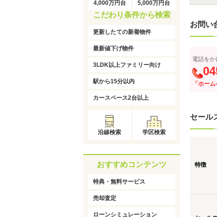
4,000万円台
5,000万円台
こだわり条件から検索
お問い
更新したての新着物件
最新値下げ物件
電話をか
3LDK以上ファミリー向け
04
駅から15分以内
「ホーム
カースペース2台以上
セール
沿線検索
学区検索
おすすめコンテンツ
特徴
特典・無料サービス
売却査定
ローンシミュレーション