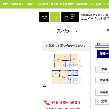
東村山市諏訪町２丁目第５ 新築戸建 全２棟 東京都東村山市諏訪町2丁目｜4,280万円
買いたい
TOPページ
お気軽にお問い合わせください
新築一
価格
所在地
築年月
交通
045-489-5600