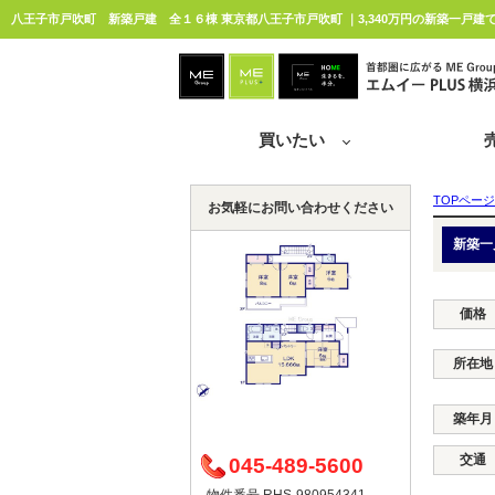
八王子市戸吹町 新築戸建 全１６棟 東京都八王子市戸吹町 ｜3,340万円の新築一戸建て
買いたい
TOPページ
お気軽にお問い合わせください
新築一
価格
所在地
築年月
交通
045-489-5600