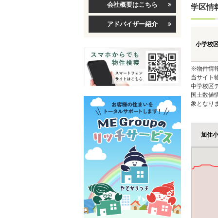
会社概要はこちら
学区情
アドバイザー紹介
小学校
※物件情
当サイト
中学校区
国土数値
象となり
加住