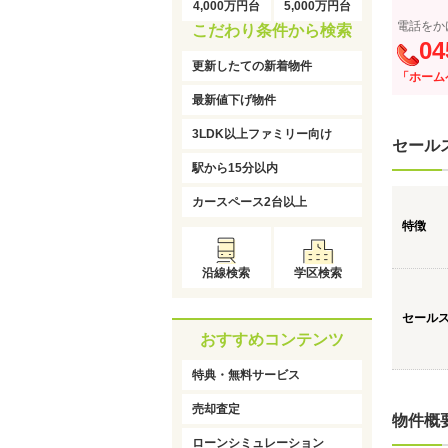
4,000万円台
5,000万円台
電話をか
こだわり条件から検索
04
更新したての新着物件
「ホーム
最新値下げ物件
3LDK以上ファミリー向け
セール
駅から15分以内
カースペース2台以上
特徴
沿線検索
学区検索
セール
おすすめコンテンツ
特典・無料サービス
売却査定
物件概
ローンシミュレーション