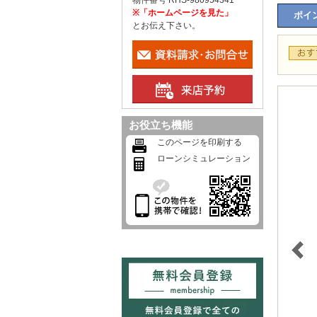
物件番号 RHS-980954341
※「ホームページを見た」
ポイン
とお伝え下さい。
お役立ち機能
このページを印刷する
ローンシミュレーション