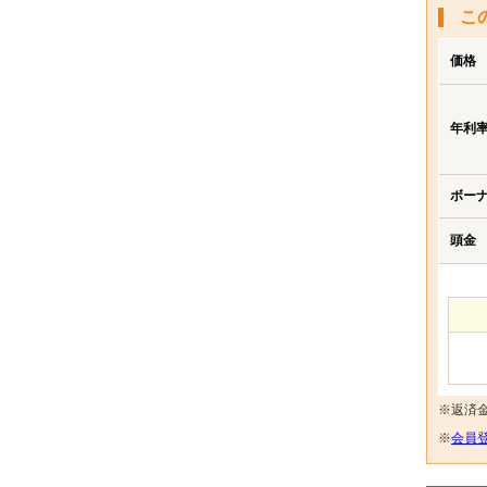
こ
価格
年利
ボー
頭金
※返済
※
会員登