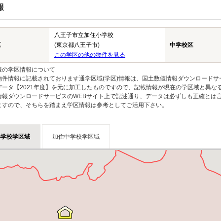
報
八王子市立加住小学校
区
(東京都八王子市)
中学校区
この学区の他の物件を見る
報の学区情報について
物件情報に記載されております通学区域(学区)情報は、国土数値情報ダウンロードサ
データ【2021年度】を元に加工したものですので、記載情報が現在の学区域と異な
情報ダウンロードサービスのWEBサイト上で記述通り、データは必ずしも正確とは言
ますので、そちらを踏まえ学区情報は参考としてご活用下さい。
小学校学区域
加住中学校学区域