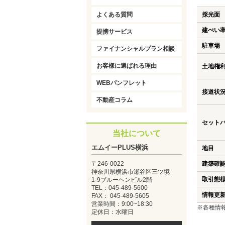
よくある質問
採光面
建ぺい
提携サービス
駐車場
ファイナンシャルプラン相談
お客様に選ばれる理由
土地権
WEBパンフレット
接道状
不動産コラム
セット
当社について
エムイーPLUS横浜
地目
〒246-0022
建築確
神奈川県横浜市瀬谷区三ツ境
取引態
1-9ブルーヘンビル2階
TEL：045-489-5600
情報更
FAX： 045-489-5605
営業時間：9:00~18:30
※各種情
定休日：水曜日