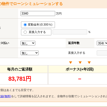
の物件でローンシミュレーションする
万円
変動金利 (0.300％)
率
直接入力する
％
ナス払い
返済年数
直接入力する
毎月のご返済額
ボーナス(×年2回)
83,781円
－
金額はあくまでも目安です。
録(無料)
をして詳細情報を記入されますと、全物件が自動でシミュレーションされ