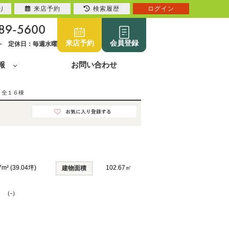
り
来店予約
検索履歴
ログイン
89-5600
来店予約
会員登録
0~ 定休日：毎週水曜
報
お問い合わせ
 全１６棟
7m² (39.04坪)
102.67㎡
建物面積
K （-）