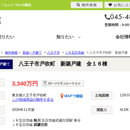
物件検索
お気に入
｜エムイーPLUS横浜
045-4
営業時間：9:0
売りたい
知りたい
会社情
>
>
>
>
物件検索
>
新築一戸建て
八王子市
ＪＲ五日市線
八王子市戸吹町 新築戸建
八王子市戸吹町 新築戸建 全１６棟
戸建て
3,340万円
東京都八王子市戸吹町
129.0
土地面積
MAPで確認
この地域周辺の物件を見る
2026年11月築
4LD
間取り
ＪＲ五日市線
秋川
五日市線武蔵引田駅 車分
ＪＲ五日市線
武蔵引田