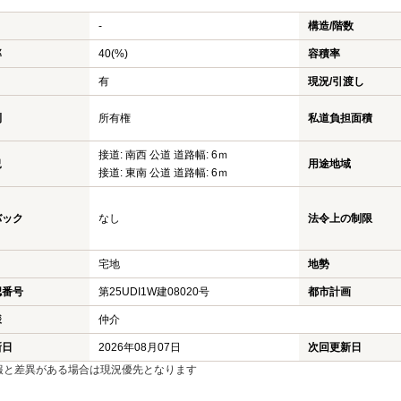
-
構造/階数
率
40(%)
容積率
有
現況/引渡し
利
所有権
私道負担面積
接道: 南西 公道 道路幅: 6ｍ
況
用途地域
接道: 東南 公道 道路幅: 6ｍ
バック
なし
法令上の制限
宅地
地勢
認番号
第25UDI1W建08020号
都市計画
様
仲介
新日
2026年08月07日
次回更新日
報と差異がある場合は現況優先となります