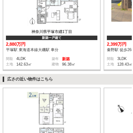
神奈川県平塚市纒1丁目
新築一戸建て
2,880万円
2,399万円
平塚駅 東海道本線大磯駅 車分
秦野駅 徒歩26
4LDK
3LDK
間取
築年
新築
間取
土地
142.63㎡
建物
96.38㎡
土地
128.43㎡
広さの近い物件はこちら