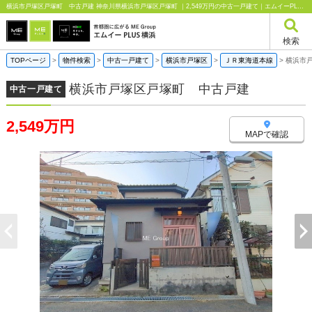
横浜市戸塚区戸塚町 中古戸建 神奈川県横浜市戸塚区戸塚町 ｜2,549万円の中古一戸建て｜エムイーPLUS横浜
検索
TOPページ
>
物件検索
>
中古一戸建て
>
横浜市戸塚区
>
ＪＲ東海道本線
>
横浜市
横浜市戸塚区戸塚町 中古戸建
中古一戸建て
2,549万円
MAPで確認