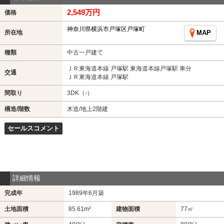
2,549万円
価格
神奈川県横浜市戸塚区戸塚町
所在地
MAP
種類
中古一戸建て
ＪＲ東海道本線 戸塚駅 東海道本線戸塚駅 車分
交通
ＪＲ東海道本線 戸塚駅
間取り
3DK（-）
構造/階数
木造/地上2階建
セールスコメント
詳細情報
完成年
1989年6月築
土地面積
85.61m²
建物面積
77㎡