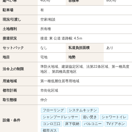
40(%)
80(%)
建ぺい率
容積率
駐車場
有
現況/引渡し
空家/相談
土地権利
所有権
接道状況
接道: 東 公道 道路幅: 4.5ｍ
セットバック
なし
私道負担面積
あり
地目
宅地
地勢
準防火地域、建築協定区域、法第22条区域、第一種高度
法令上の制限
地区 、第四種高度地区
用途地域
第一種低層住居専用地域
都市計画
市街化区域
取引態様
仲介
フローリング
システムキッチン
シャンプードレッサー
追い焚き
シャワートイレ
設備・条件
コンロ三口
床下収納
バルコニー
TVドアホン
都市ガス