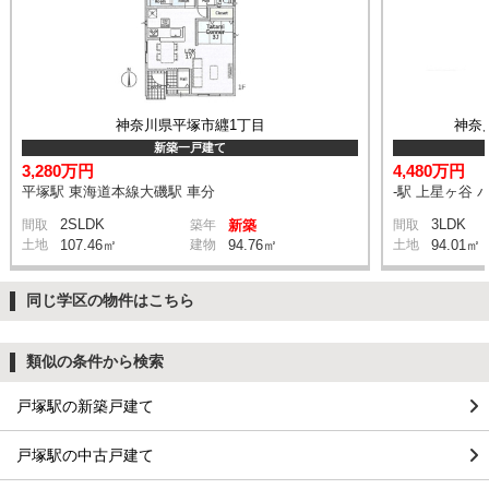
神奈川県平塚市纒1丁目
神奈
新築一戸建て
3,280万円
4,480万円
平塚駅 東海道本線大磯駅 車分
-駅 上星ヶ谷 
2SLDK
3LDK
間取
築年
新築
間取
土地
107.46㎡
建物
94.76㎡
土地
94.01㎡
同じ学区の物件はこちら
類似の条件から検索
戸塚駅の新築戸建て
戸塚駅の中古戸建て