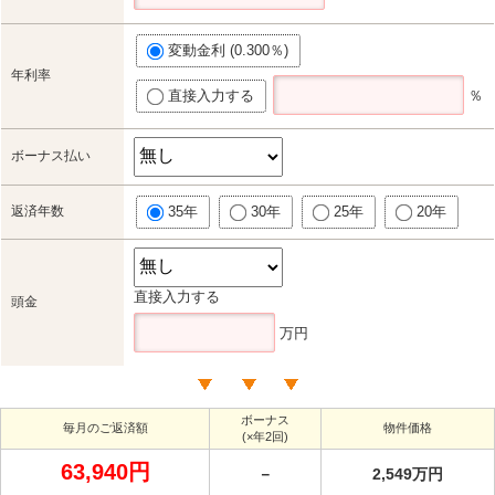
変動金利 (0.300％)
年利率
直接入力する
％
ボーナス払い
返済年数
35年
30年
25年
20年
直接入力する
頭金
万円
ボーナス
毎月のご返済額
物件価格
(×年2回)
63,940円
－
2,549万円