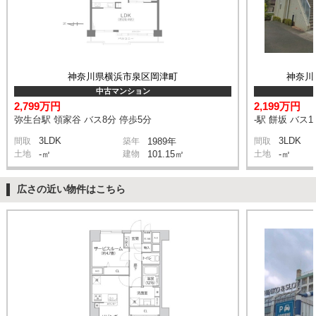
神奈川県横浜市泉区岡津町
神奈川
中古マンション
2,799万円
2,199万円
弥生台駅 領家谷 バス8分 停歩5分
-駅 餅坂 バス1
3LDK
3LDK
間取
築年
1989年
間取
土地
-㎡
建物
101.15㎡
土地
-㎡
広さの近い物件はこちら