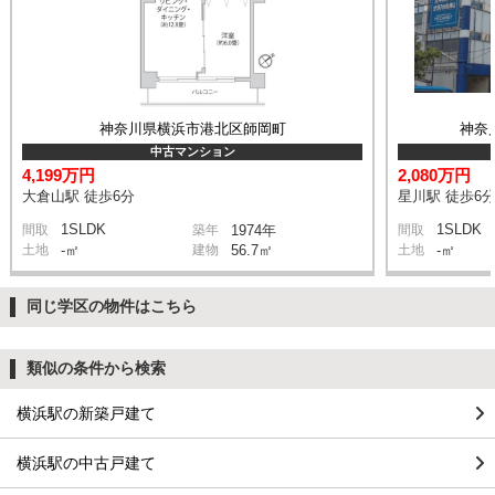
神奈川県横浜市港北区師岡町
神奈
中古マンション
4,199万円
2,080万円
大倉山駅 徒歩6分
星川駅 徒歩6
1SLDK
1SLDK
間取
築年
1974年
間取
土地
-㎡
建物
56.7㎡
土地
-㎡
同じ学区の物件はこちら
類似の条件から検索
横浜駅の新築戸建て
横浜駅の中古戸建て