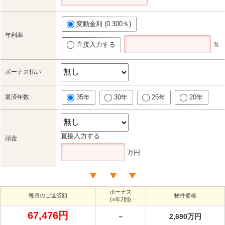
変動金利 (0.300％)
年利率
直接入力する
％
ボーナス払い
返済年数
35年
30年
25年
20年
直接入力する
頭金
万円
ボーナス
毎月のご返済額
物件価格
(×年2回)
67,476円
－
2,690万円