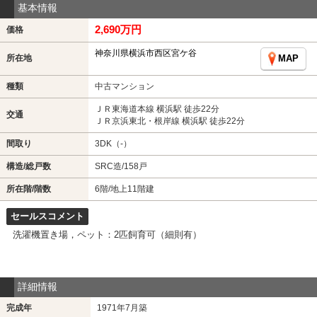
基本情報
2,690万円
価格
神奈川県横浜市西区宮ケ谷
所在地
MAP
種類
中古マンション
ＪＲ東海道本線 横浜駅 徒歩22分
交通
ＪＲ京浜東北・根岸線 横浜駅 徒歩22分
間取り
3DK（-）
構造/総戸数
SRC造/158戸
所在階/階数
6階/地上11階建
セールスコメント
洗濯機置き場，ペット：2匹飼育可（細則有）
詳細情報
完成年
1971年7月築