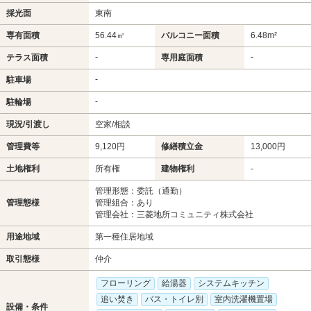
採光面
東南
専有面積
56.44㎡
バルコニー面積
6.48m²
-
-
テラス面積
専用庭面積
-
駐車場
-
駐輪場
現況/引渡し
空家/相談
管理費等
9,120円
修繕積立金
13,000円
土地権利
所有権
建物権利
-
管理形態：委託（通勤）
管理態様
管理組合：あり
管理会社：三菱地所コミュニティ株式会社
用途地域
第一種住居地域
取引態様
仲介
フローリング
給湯器
システムキッチン
追い焚き
バス・トイレ別
室内洗濯機置場
設備・条件