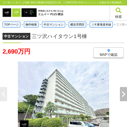
三ツ沢ハイタウン1号棟 神奈川県横浜市西区宮ケ谷 ｜2,690万円の中古マンション｜分譲住宅や新築物件｜エムイーPLUS横浜
検索
TOPページ
>
物件検索
>
中古マンション
>
横浜市西区
>
ＪＲ東海道本線
>
三ツ沢
三ツ沢ハイタウン1号棟
中古マンション
2,690万円
MAPで確認