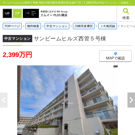
サンビームヒルズ西管５号棟 神奈川県川崎市多摩区菅北浦4丁目｜2,399万円の中古マンション｜分譲住宅や新築物件｜エムイーPLUS横浜
検索
TOPページ
>
物件検索
>
中古マンション
>
川崎市多摩区
>
ＪＲ南武線
>
サンビー
サンビームヒルズ西管５号棟
中古マンション
2,399万円
MAPで確認