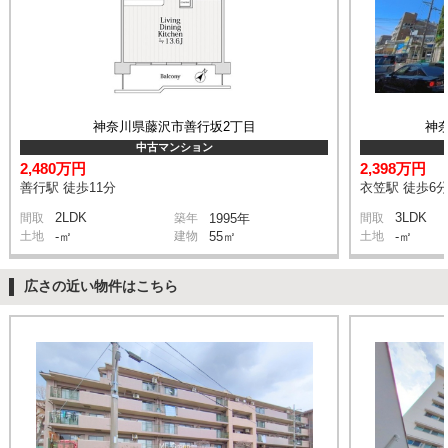
神奈川県藤沢市善行坂2丁目
神
中古マンション
2,480万円
2,398万円
善行駅 徒歩11分
衣笠駅 徒歩6
2LDK
3LDK
間取
築年
1995年
間取
土地
-㎡
建物
55㎡
土地
-㎡
広さの近い物件はこちら