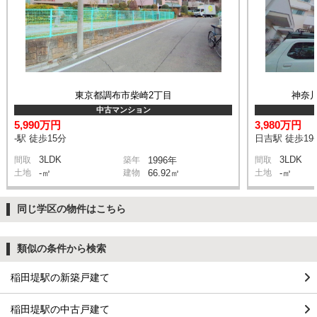
東京都調布市柴崎2丁目
神奈
中古マンション
5,990万円
3,980万円
-駅 徒歩15分
日吉駅 徒歩19
3LDK
3LDK
間取
築年
1996年
間取
土地
-㎡
建物
66.92㎡
土地
-㎡
同じ学区の物件はこちら
類似の条件から検索
稲田堤駅の新築戸建て
稲田堤駅の中古戸建て