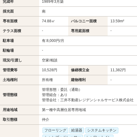
完成年
1989年3月築
採光面
南
専有面積
74.88㎡
バルコニー面積
13.59m²
-
-
テラス面積
専用庭面積
駐車場
有:8,000円/月
-
駐輪場
現況/引渡し
空家/相談
管理費等
10,528円
修繕積立金
11,382円
土地権利
所有権
建物権利
-
管理形態：委託（通勤）
管理態様
管理組合：あり
管理会社：三井不動産レジデンシャルサービス株式会社
用途地域
第一種中高層住居専用地域
取引態様
仲介
フローリング
給湯器
システムキッチン