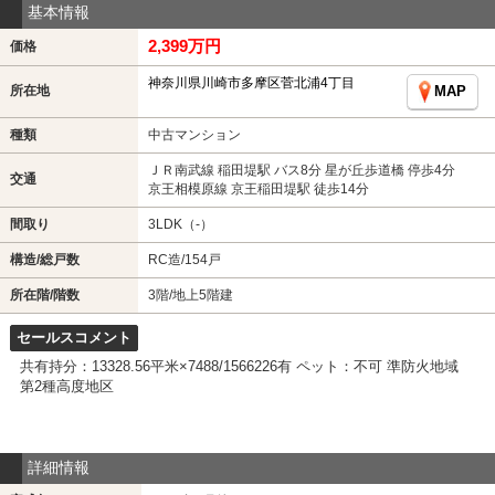
基本情報
2,399万円
価格
神奈川県川崎市多摩区菅北浦4丁目
所在地
MAP
種類
中古マンション
ＪＲ南武線 稲田堤駅 バス8分 星が丘歩道橋 停歩4分
交通
京王相模原線 京王稲田堤駅 徒歩14分
間取り
3LDK（-）
構造/総戸数
RC造/154戸
所在階/階数
3階/地上5階建
セールスコメント
共有持分：13328.56平米×7488/1566226有 ペット：不可 準防火地域
第2種高度地区
詳細情報