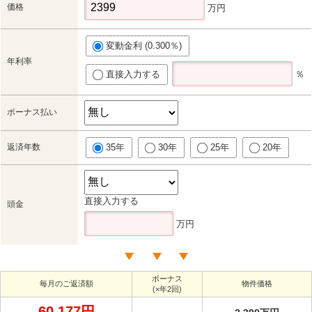
価格
万円
変動金利 (0.300％)
年利率
直接入力する
％
ボーナス払い
返済年数
35年
30年
25年
20年
直接入力する
頭金
万円
ボーナス
毎月のご返済額
物件価格
(×年2回)
60,177円