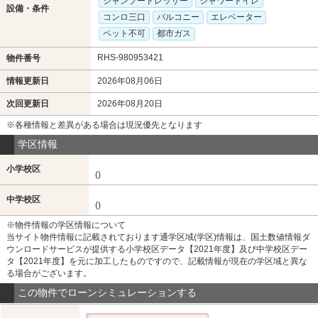
シャンプードレッサー
シャワートイレ
設備・条件
コンロ三口
バルコニー
エレベーター
ペット不可
都市ガス
RHS-980953421
物件番号
情報更新日
2026年08月06日
次回更新日
2026年08月20日
※各種情報と差異がある場合は現況優先となります
学区情報
小学校区
()
中学校区
()
※物件情報の学区情報について
当サイト物件情報に記載されております通学区域(学区)情報は、国土数値情報ダ
ウンロードサービスが提供する小学校区データ【2021年度】及び中学校区デー
タ【2021年度】を元に加工したものですので、記載情報が現在の学区域と異な
る場合がございます。
この物件でローンシミュレーションする