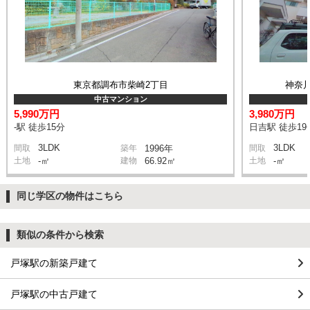
東京都調布市柴崎2丁目
神奈
中古マンション
5,990万円
3,980万円
-駅 徒歩15分
日吉駅 徒歩19
3LDK
3LDK
間取
築年
1996年
間取
土地
-㎡
建物
66.92㎡
土地
-㎡
同じ学区の物件はこちら
類似の条件から検索
戸塚駅の新築戸建て
戸塚駅の中古戸建て