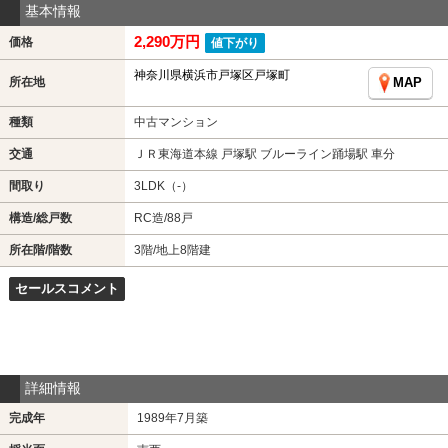
基本情報
2,290万円
価格
値下がり
神奈川県横浜市戸塚区戸塚町
所在地
MAP
種類
中古マンション
交通
ＪＲ東海道本線 戸塚駅 ブルーライン踊場駅 車分
間取り
3LDK（-）
構造/総戸数
RC造/88戸
所在階/階数
3階/地上8階建
セールスコメント
詳細情報
完成年
1989年7月築