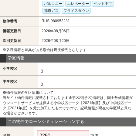
バルコニー
エレベーター
ペット不可
都市ガス
プライスダウン
RHS-980953281
物件番号
情報更新日
2026年08月06日
次回更新日
2026年08月20日
※各種情報と差異がある場合は現況優先となります
学区情報
小学校区
()
中学校区
()
※物件情報の学区情報について
当サイト物件情報に記載されております通学区域(学区)情報は、国土数値情報ダ
ウンロードサービスが提供する小学校区データ【2021年度】及び中学校区デー
タ【2021年度】を元に加工したものですので、記載情報が現在の学区域と異な
る場合がございます。
この物件でローンシミュレーションする
価格
万円