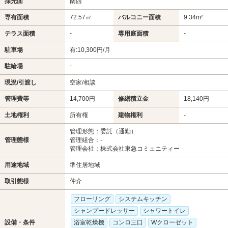
採光面
南西
専有面積
72.57㎡
バルコニー面積
9.34m²
-
-
テラス面積
専用庭面積
駐車場
有:10,300円/月
-
駐輪場
現況/引渡し
空家/相談
管理費等
14,700円
修繕積立金
18,140円
土地権利
所有権
建物権利
-
管理形態：委託（通勤）
管理態様
管理組合：-
管理会社：株式会社東急コミュニティー
用途地域
準住居地域
取引態様
仲介
フローリング
システムキッチン
シャンプードレッサー
シャワートイレ
設備・条件
浴室乾燥機
コンロ三口
Wクローゼット