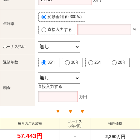
変動金利 (0.300％)
年利率
直接入力する
％
ボーナス払い
返済年数
35年
30年
25年
20年
直接入力する
頭金
万円
ボーナス
毎月のご返済額
物件価格
(×年2回)
57,443円
－
2,290万円