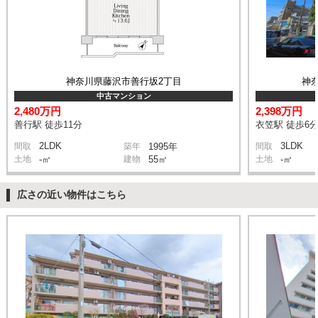
神奈川県藤沢市善行坂2丁目
神
中古マンション
2,480万円
2,398万円
善行駅 徒歩11分
衣笠駅 徒歩6
2LDK
3LDK
間取
築年
1995年
間取
土地
-㎡
建物
55㎡
土地
-㎡
広さの近い物件はこちら