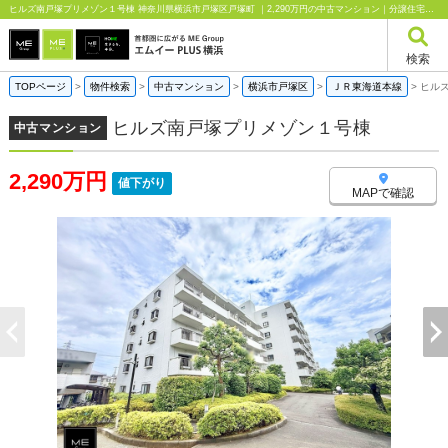
ヒルズ南戸塚プリメゾン１号棟 神奈川県横浜市戸塚区戸塚町 ｜2,290万円の中古マンション｜分譲住宅や新築物件｜エムイーPLUS横浜
検索
TOPページ
>
物件検索
>
中古マンション
>
横浜市戸塚区
>
ＪＲ東海道本線
>
ヒル
ヒルズ南戸塚プリメゾン１号棟
中古マンション
2,290万円
値下がり
MAPで確認