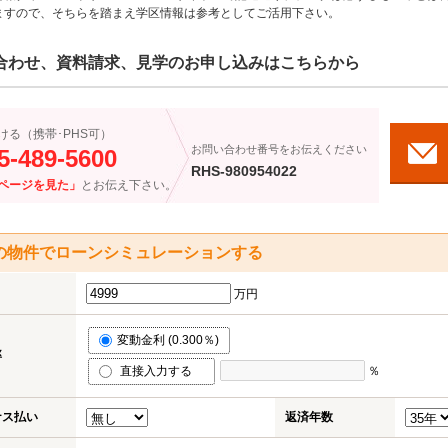
ますので、そちらを踏まえ学区情報は参考としてご活用下さい。
合わせ、資料請求、見学のお申し込みはこちらから
ける（携帯･PHS可）
お問い合わせ番号をお伝えください
5-489-5600
RHS-980954022
ページを見た」
とお伝え下さい。
の物件でローンシミュレーションする
万円
変動金利 (0.300％)
率
直接入力する
％
ナス払い
返済年数