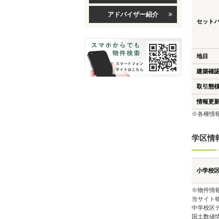
アドバイザー紹介
セット
地目
建築確
取引態
情報更
※各種情
学区情
小学校
※物件情
当サイト
中学校区
国土数値