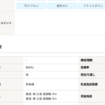
TVドアホン
都市ガス
プライスダウン
スコメント
要
-
構造/階数
率
80(%)
容積率
有
現況/引渡し
利
所有権
私道負担面積
接道: 南 公道 道路幅: 6ｍ
況
用途地域
接道: 東 公道 道路幅: 6ｍ