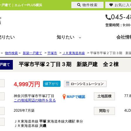
物件検索
お気に入
一戸建て｜エムイーPLUS横浜
045-4
営業時間：9:0
売りたい
知りたい
会社情
>
>
>
>
物件検索
>
新築一戸建て
平塚市
ＪＲ東海道本線
平塚市平塚２丁目３期 新
平塚市平塚２丁目３期 新築戸建 全２棟
戸建て
4,999万円
値下がり
神奈川県平塚市平塚2丁目
77.
土地面積
MAPで確認
この地域周辺の物件を見る
2026年7月築
4L
間取り
ＪＲ東海道本線
平塚
東海道本線大磯駅 車分
ＪＲ東海道本線
大磯