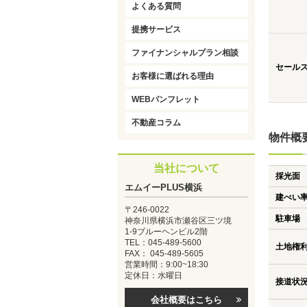
よくある質問
提携サービス
ファイナンシャルプラン相談
セール
お客様に選ばれる理由
WEBパンフレット
不動産コラム
物件概
当社について
採光面
エムイーPLUS横浜
建ぺい
〒246-0022
駐車場
神奈川県横浜市瀬谷区三ツ境
1-9ブルーヘンビル2階
TEL：045-489-5600
土地権
FAX： 045-489-5605
営業時間：9:00~18:30
定休日：水曜日
接道状
会社概要はこちら