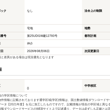
バック
なし
法令上の制限
宅地
地勢
認番号
第25UDI1W建12793号
都市計画
様
仲介
新日
2026年08月06日
次回更新日
報と差異がある場合は現況優先となります
報
区
中学校区
()
報の学区情報について
物件情報に記載されております通学区域(学区)情報は、国土数値情報ダウンロードサ
データ【2021年度】を元に加工したものですので、記載情報が現在の学区域と異な
情報ダウンロードサービスのWEBサイト上で記述通り、データは必ずしも正確とは言