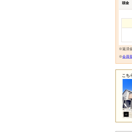
頭金
※返済
※
会員登
こち