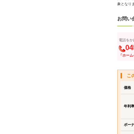
象となり
お問い
電話をか
04
「ホーム
こ
価格
年利
ボー