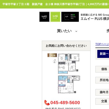
平塚市平塚２丁目３期 新築戸建 全２棟 神奈川県平塚市平塚2丁目｜4,999万円の新築
買いたい
TOPページ
お気軽にお問い合わせください
新築一
価格
所在地
築年月
交通
045-489-5600