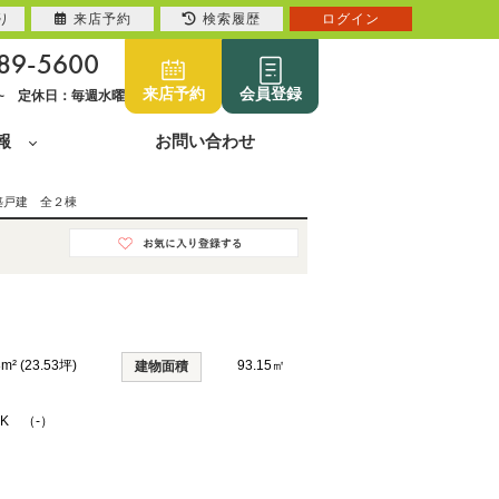
り
来店予約
検索履歴
ログイン
89-5600
来店予約
会員登録
0~ 定休日：毎週水曜
報
お問い合わせ
築戸建 全２棟
8m² (23.53坪)
93.15㎡
建物面積
DK （-）