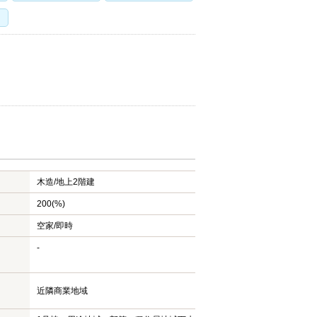
木造/
地上2階建
200(%)
空家/即時
-
近隣商業地域