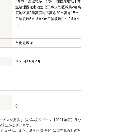
1号棟：用途地域一部第一種住居地域下水
道処理区域宅地造成工事規制区域第2種高
度地区第3種高度地区高さ20ｍ高さ15ｍ
日陰規制5ｈ-3ｈ4ｍ日陰規制4ｈ-2.5ｈ4
ｍ
市街化区域
2026年08月20日
()
ービスが提供する小学校区データ【2021年度】及び
る場合がございます。
えません。また、通学区域(学区)は毎年見直しの対