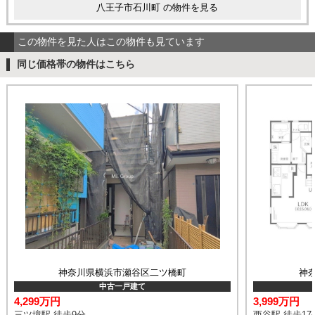
八王子市石川町 の物件を見る
この物件を見た人はこの物件も見ています
同じ価格帯の物件はこちら
神奈川県横浜市瀬谷区二ツ橋町
神
中古一戸建て
4,299万円
3,999万円
三ツ境駅 徒歩9分
西谷駅 徒歩17