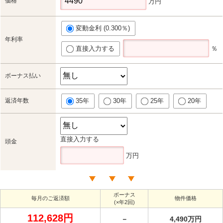
価格
万円
変動金利 (0.300％)
年利率
直接入力する
％
ボーナス払い
返済年数
35年
30年
25年
20年
直接入力する
頭金
万円
ボーナス
毎月のご返済額
物件価格
(×年2回)
112,628円
－
4,490万円