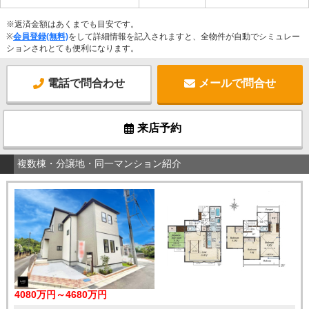
※返済金額はあくまでも目安です。
※
会員登録(無料)
をして詳細情報を記入されますと、全物件が自動でシミュレー
ションされとても便利になります。
電話で問合わせ
メールで問合せ
来店予約
複数棟・分譲地・同一マンション紹介
4080万円～4680万円