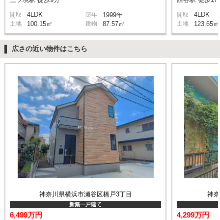
4LDK
4LDK
間取
築年
1999年
間取
土地
100.15㎡
建物
87.57㎡
土地
123.65㎡
広さの近い物件はこちら
神奈川県横浜市瀬谷区橋戸3丁目
神
新築一戸建て
6,499万円
4,299万円