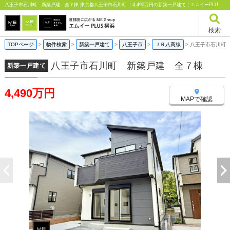
八王子市石川町 新築戸建 全７棟 東京都八王子市石川町 ｜4,490万円の新築一戸建て｜エムイーPLUS横浜
検索
TOPページ
>
物件検索
>
新築一戸建て
>
八王子市
>
ＪＲ八高線
>
八王子市石川町
八王子市石川町 新築戸建 全７棟
新築一戸建て
4,490万円
MAPで確認