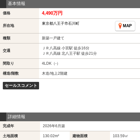
基本情報
4,490万円
価格
東京都八王子市石川町
所在地
MAP
種類
新築一戸建て
ＪＲ八高線 小宮駅 徒歩16分
交通
ＪＲ八高線 北八王子駅 徒歩21分
間取り
4LDK（-）
構造/階数
木造/地上2階建
セールスコメント
詳細情報
完成年
2026年6月築
土地面積
130.02m²
建物面積
103.59㎡