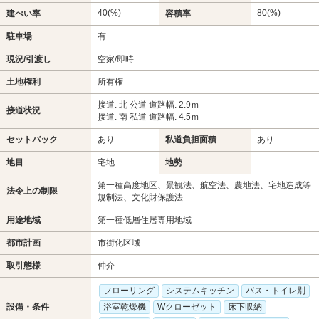
40(%)
80(%)
建ぺい率
容積率
駐車場
有
現況/引渡し
空家/即時
土地権利
所有権
接道: 北 公道 道路幅: 2.9ｍ
接道状況
接道: 南 私道 道路幅: 4.5ｍ
セットバック
あり
私道負担面積
あり
地目
宅地
地勢
第一種高度地区、景観法、航空法、農地法、宅地造成等
法令上の制限
規制法、文化財保護法
用途地域
第一種低層住居専用地域
都市計画
市街化区域
取引態様
仲介
フローリング
システムキッチン
バス・トイレ別
設備・条件
浴室乾燥機
Wクローゼット
床下収納