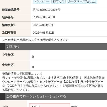
バルコニー
都市ガス
カースペース2台以上
建築確認番号
第R08SHC100805号
RHS-980954060
物件番号
情報更新日
2026年08月07日
次回更新日
2026年08月21日
※各種情報と差異がある場合は現況優先となります
学区情報
小学校区
()
中学校区
()
※物件情報の学区情報について
当サイト物件情報に記載されております通学区域(学区)情報は、国土数値情報ダ
ウンロードサービスが提供する小学校区データ【2021年度】及び中学校区デー
タ【2021年度】を元に加工したものですので、記載情報が現在の学区域と異な
る場合がございます。
この物件でローンシミュレーションする