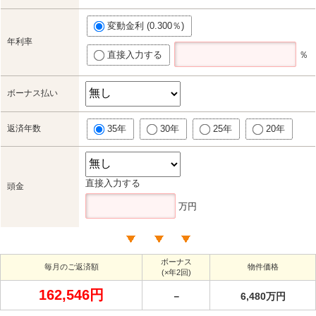
変動金利 (0.300％)
年利率
直接入力する
％
ボーナス払い
返済年数
35年
30年
25年
20年
直接入力する
頭金
万円
ボーナス
毎月のご返済額
物件価格
(×年2回)
162,546円
－
6,480万円