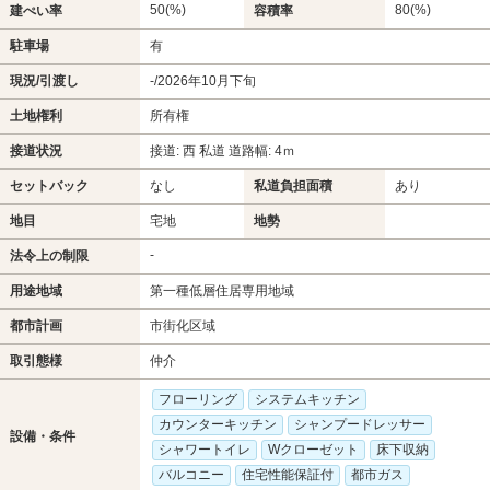
50(%)
80(%)
建ぺい率
容積率
駐車場
有
現況/引渡し
-/2026年10月下旬
土地権利
所有権
接道状況
接道: 西 私道 道路幅: 4ｍ
セットバック
なし
私道負担面積
あり
地目
宅地
地勢
-
法令上の制限
用途地域
第一種低層住居専用地域
都市計画
市街化区域
取引態様
仲介
フローリング
システムキッチン
カウンターキッチン
シャンプードレッサー
設備・条件
シャワートイレ
Wクローゼット
床下収納
バルコニー
住宅性能保証付
都市ガス