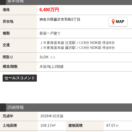
基本情報
6,480万円
価格
神奈川県藤沢市羽鳥5丁目
所在地
MAP
種類
新築一戸建て
ＪＲ東海道本線 辻堂駅 バス6分 NOK前 停歩6分
交通
ＪＲ東海道本線 藤沢駅 バス9分 NOK前 停歩6分
間取り
3LDK（-）
構造/階数
木造/地上2階建
セールスコメント
詳細情報
完成年
2026年10月築
土地面積
109.17m²
建物面積
87.07㎡