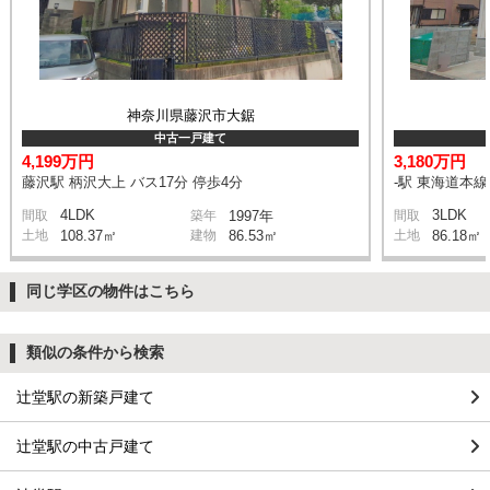
神奈川県藤沢市大鋸
中古一戸建て
4,199万円
3,180万円
藤沢駅 柄沢大上 バス17分 停歩4分
-駅 東海道本
4LDK
3LDK
間取
築年
1997年
間取
土地
108.37㎡
建物
86.53㎡
土地
86.18㎡
同じ学区の物件はこちら
類似の条件から検索
辻堂駅の新築戸建て
辻堂駅の中古戸建て