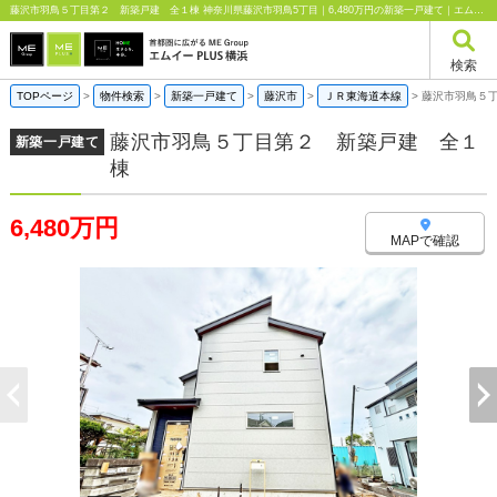
藤沢市羽鳥５丁目第２ 新築戸建 全１棟 神奈川県藤沢市羽鳥5丁目｜6,480万円の新築一戸建て｜エムイーPLUS横浜
検索
TOPページ
>
物件検索
>
新築一戸建て
>
藤沢市
>
ＪＲ東海道本線
>
藤沢市羽鳥５
藤沢市羽鳥５丁目第２ 新築戸建 全１
新築一戸建て
棟
6,480万円
MAPで確認