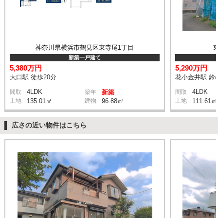
神奈川県横浜市鶴見区東寺尾1丁目
新築一戸建て
5,380万円
5,290万円
大口駅 徒歩20分
花小金井駅 鈴の
4LDK
4LDK
間取
築年
新築
間取
土地
135.01㎡
建物
96.88㎡
土地
111.61㎡
広さの近い物件はこちら