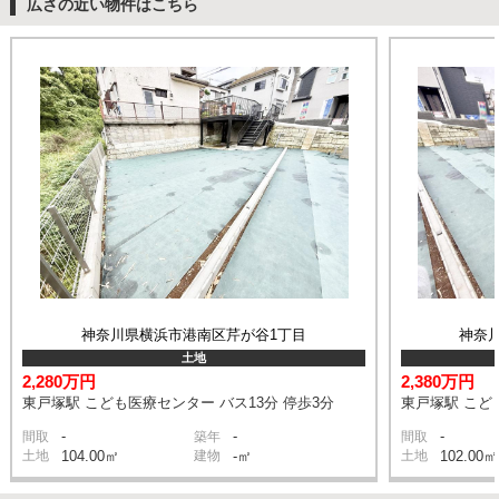
広さの近い物件はこちら
神奈川県横浜市港南区芹が谷1丁目
神奈
土地
2,280万円
2,380万円
東戸塚駅 こども医療センター バス13分 停歩3分
東戸塚駅 こど
-
-
-
間取
築年
間取
土地
104.00㎡
建物
-㎡
土地
102.00㎡