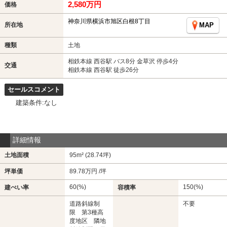
2,580万円
価格
神奈川県横浜市旭区白根8丁目
所在地
MAP
種類
土地
相鉄本線 西谷駅 バス8分 金草沢 停歩4分
交通
相鉄本線 西谷駅 徒歩26分
セールスコメント
建築条件:なし
詳細情報
土地面積
95m² (28.74坪)
坪単価
89.78万円 /坪
60(%)
150(%)
建ぺい率
容積率
道路斜線制
不要
限 第3種高
度地区 隣地