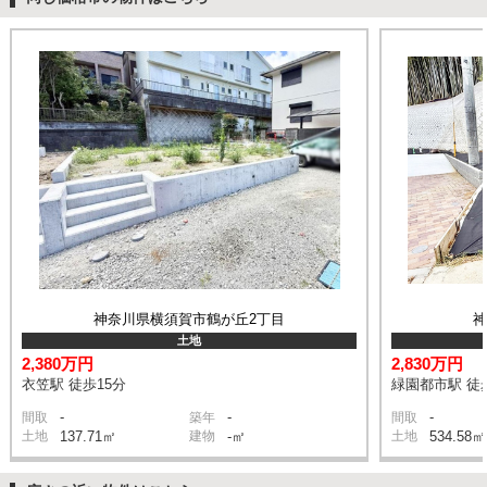
神奈川県横須賀市鶴が丘2丁目
土地
2,380万円
2,830万円
衣笠駅 徒歩15分
緑園都市駅 徒
-
-
-
間取
築年
間取
土地
137.71㎡
建物
-㎡
土地
534.58㎡