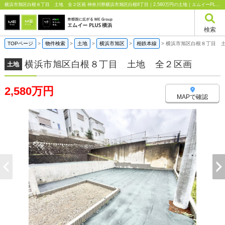
横浜市旭区白根８丁目 土地 全２区画 神奈川県横浜市旭区白根8丁目｜2,580万円の土地｜エムイーPLUS横浜
検索
TOPページ
>
物件検索
>
土地
>
横浜市旭区
>
相鉄本線
>
横浜市旭区白根８丁目 
横浜市旭区白根８丁目 土地 全２区画
土地
2,580万円
MAPで確認