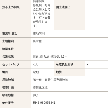
斜線制限 日
影規制 町内
法令上の制限
国土法届出
会に加入して
いいただきま
す（町内会費
が発生しま
す）
現況/引渡し
更地/即時
土地権利
所有権
-
建築条件
接道状況
接道: 南 私道 道路幅: 4.5ｍ
セットバック
なし
私道負担面積
-
地目
宅地
地勢
用途地域
第一種中高層住居専用地域
都市計画
市街化区域
取引態様
仲介
RHS-980953341
物件番号