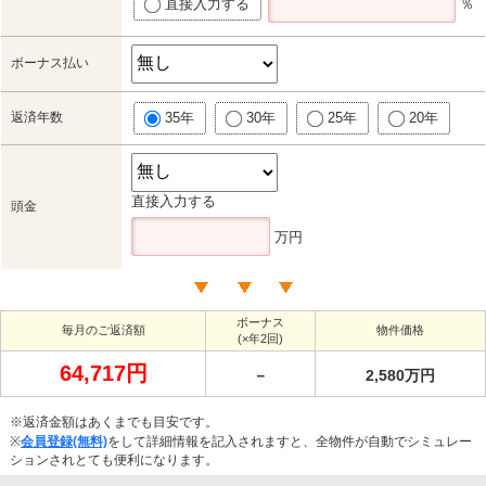
直接入力する
％
ボーナス払い
返済年数
35年
30年
25年
20年
直接入力する
頭金
万円
ボーナス
毎月のご返済額
物件価格
(×年2回)
64,717円
－
2,580万円
※返済金額はあくまでも目安です。
※
会員登録(無料)
をして詳細情報を記入されますと、全物件が自動でシミュレー
ションされとても便利になります。